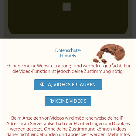
Hast auch du Fragen? Ich freue mich über eine Email oder
einen Brief von dir! Link zu den Kontaktinfos
Datenschutz-
Hinweis
Bitte teile dieses Video mit einem Klick:
Ich habe meine Website tracking- und werbefrei gemacht. Für
die Video-Funktion ist jedoch deine Zustimmung nötig.
Bitte teile dieses Video auf Facebook
Bitte teile dieses Video auf Pinterest
Bitte teile dieses Video auf LinkedIn
Bitte teile dieses Video über Email
JA, VIDEOS ERLAUBEN
KEINE VIDEOS
Vollständiger Text zum Mitlesen:
Beim Anzeigen von Videos wird möglicherweise deine IP-
Wird in Kürze ergänzt.
Adresse an Server außerhalb der EU übertragen und Cookies
werden gesetzt. Ohne deine Zustimmung können Videos
daher nicht eingebunden und abgespielt werden. Mehr Infos