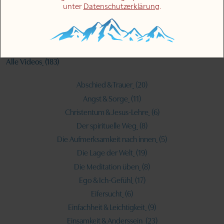
unter
Datenschutzerklärung
.
08 Juni 2023
Alle Videos
(183)
Abschied & Trauer
(20)
Angst & Sorge
(11)
Christentum & Jesus-Lehre
(6)
Der spirituelle Weg
(8)
Die Aufmerksamkeit nach innen
(5)
Die Lage der Welt
(19)
Die Meditation üben
(8)
Ego & Ich-Gefühl
(17)
Eifersucht
(6)
Einfachheit & Leichtigkeit
(9)
Einsamkeit & Anderssein
(23)