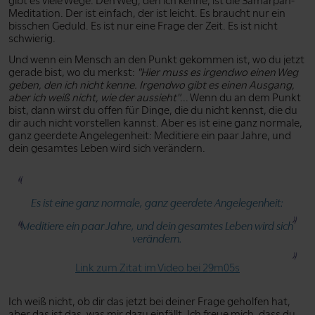
gibt es viele Wege. Den Weg, den ich kenne, ist die Samarpan-
Meditation. Der ist einfach, der ist leicht. Es braucht nur ein
bisschen Geduld. Es ist nur eine Frage der Zeit. Es ist nicht
schwierig.
Und wenn ein Mensch an den Punkt gekommen ist, wo du jetzt
gerade bist, wo du merkst:
"Hier muss es irgendwo einen Weg
geben, den ich nicht kenne. Irgendwo gibt es einen Ausgang,
aber ich weiß nicht, wie der aussieht"
... Wenn du an dem Punkt
bist, dann wirst du offen für Dinge, die du nicht kennst, die du
dir auch nicht vorstellen kannst. Aber es ist eine ganz normale,
ganz geerdete Angelegenheit: Meditiere ein paar Jahre, und
dein gesamtes Leben wird sich verändern.
Es ist eine ganz normale, ganz geerdete Angelegenheit:
Meditiere ein paar Jahre, und dein gesamtes Leben wird sich
verändern.
Link zum Zitat im Video bei 29m05s
Ich weiß nicht, ob dir das jetzt bei deiner Frage geholfen hat,
aber das ist das, was mir dazu einfällt. Ich freue mich, dass du