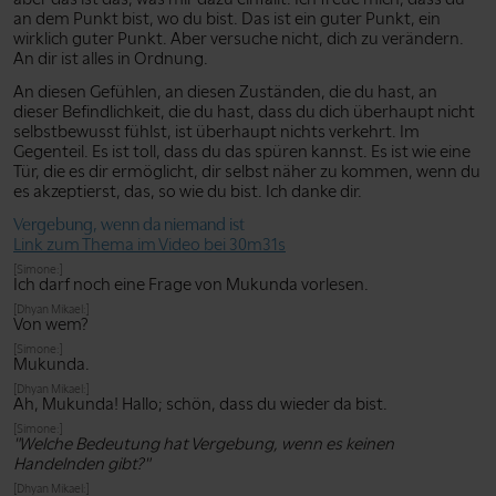
an dem Punkt bist, wo du bist. Das ist ein guter Punkt, ein
wirklich guter Punkt. Aber versuche nicht, dich zu verändern.
An dir ist alles in Ordnung.
An diesen Gefühlen, an diesen Zuständen, die du hast, an
dieser Befindlichkeit, die du hast, dass du dich überhaupt nicht
selbstbewusst fühlst, ist überhaupt nichts verkehrt. Im
Gegenteil. Es ist toll, dass du das spüren kannst. Es ist wie eine
Tür, die es dir ermöglicht, dir selbst näher zu kommen, wenn du
es akzeptierst, das, so wie du bist. Ich danke dir.
Vergebung, wenn da niemand ist
Link zum Thema im Video bei 30m31s
[Simone:]
Ich darf noch eine Frage von Mukunda vorlesen.
[Dhyan Mikael:]
Von wem?
[Simone:]
Mukunda.
[Dhyan Mikael:]
Ah, Mukunda! Hallo; schön, dass du wieder da bist.
[Simone:]
"Welche Bedeutung hat Vergebung, wenn es keinen
Handelnden gibt?"
[Dhyan Mikael:]