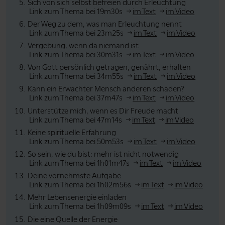
Sich von sich selbst befreien durch Erleuchtung
Link zum Thema bei 19m30s
im Text
im Video
Der Weg zu dem, was man Erleuchtung nennt
Link zum Thema bei 23m25s
im Text
im Video
Vergebung, wenn da niemand ist
Link zum Thema bei 30m31s
im Text
im Video
Von Gott persönlich getragen, genährt, erhalten
Link zum Thema bei 34m55s
im Text
im Video
Kann ein Erwachter Mensch anderen schaden?
Link zum Thema bei 37m47s
im Text
im Video
Unterstütze mich, wenn es Dir Freude macht
Link zum Thema bei 47m14s
im Text
im Video
Keine spirituelle Erfahrung
Link zum Thema bei 50m53s
im Text
im Video
So sein, wie du bist: mehr ist nicht notwendig
Link zum Thema bei 1h01m47s
im Text
im Video
Deine vornehmste Aufgabe
Link zum Thema bei 1h02m56s
im Text
im Video
Mehr Lebensenergie einladen
Link zum Thema bei 1h09m09s
im Text
im Video
Die eine Quelle der Energie