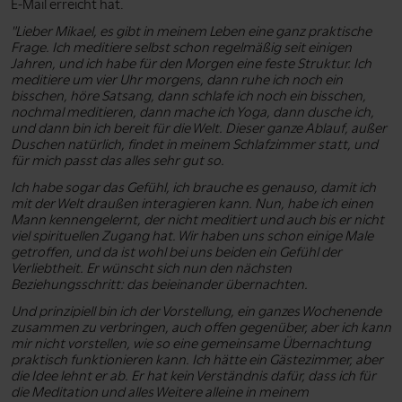
E-Mail erreicht hat.
"Lieber Mikael, es gibt in meinem Leben eine ganz praktische
Frage. Ich meditiere selbst schon regelmäßig seit einigen
Jahren, und ich habe für den Morgen eine feste Struktur. Ich
meditiere um vier Uhr morgens, dann ruhe ich noch ein
bisschen, höre Satsang, dann schlafe ich noch ein bisschen,
nochmal meditieren, dann mache ich Yoga, dann dusche ich,
und dann bin ich bereit für die Welt. Dieser ganze Ablauf, außer
Duschen natürlich, findet in meinem Schlafzimmer statt, und
für mich passt das alles sehr gut so.
Ich habe sogar das Gefühl, ich brauche es genauso, damit ich
mit der Welt draußen interagieren kann. Nun, habe ich einen
Mann kennengelernt, der nicht meditiert und auch bis er nicht
viel spirituellen Zugang hat. Wir haben uns schon einige Male
getroffen, und da ist wohl bei uns beiden ein Gefühl der
Verliebtheit. Er wünscht sich nun den nächsten
Beziehungsschritt: das beieinander übernachten.
Und prinzipiell bin ich der Vorstellung, ein ganzes Wochenende
zusammen zu verbringen, auch offen gegenüber, aber ich kann
mir nicht vorstellen, wie so eine gemeinsame Übernachtung
praktisch funktionieren kann. Ich hätte ein Gästezimmer, aber
die Idee lehnt er ab. Er hat kein Verständnis dafür, dass ich für
die Meditation und alles Weitere alleine in meinem