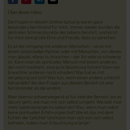
Bitte teile dieses Video auf Facebook
Bitte teile dieses Video auf Pinterest
Bitte teile dieses Video auf LinkedIn
Bitte teile dieses Video über Email
Über dieses Video:
Die Fragen in diesem Online-Satsang waren ganz
besonders berührend für mich. Immer wieder wurden die
zentralen Schmerzpunkte des Lebens berührt, und es ist
für mich eine große Ehre und Freude, dazu zu sprechen.
Es ist der Umgang mit anderen Menschen – sei es mit
einem potentiellen Partner oder mit Menschen, von denen
man glaubt, etwas zu brauchen – der für viele so schwierig
ist. Kann man als spiritueller Mensch mit einem anderen,
der nicht meditiert, eine gute Beziehung führen? Kann ein
Erwachter anderen noch schaden? Was hat es mit
Vergebung auf sich? Was tun, wenn einen andere schlecht
behandeln? Bei den Fragen aus diesem Bereich ist eine
berührender als die andere.
Aber ebenso schwerwiegend ist für viele der Bereich, wo es
darum geht, wie man mit sich selbst umgeht. Wie lädt man
mehr Lebensenergie ins Leben ein? Was, wenn man selbst
keine spirituellen Erfahrungen hat? Wie ist das mit dem
Fühlen der Gefühle? Und kann man sich von sich selbst
befreien, indem man Erleuchtung erlangt?