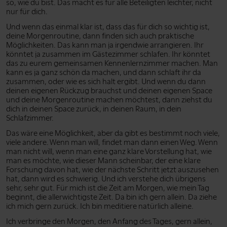
so, wie du bist. Das macht es für alle Beteiligten leichter, nicht
nur für dich.
Und wenn das einmal klar ist, dass das für dich so wichtig ist,
deine Morgenroutine, dann finden sich auch praktische
Möglichkeiten. Das kann man ja irgendwie arrangieren. Ihr
könntet ja zusammen im Gästezimmer schlafen. Ihr könntet
das zu eurem gemeinsamen Kennenlernzimmer machen. Man
kann es ja ganz schön da machen, und dann schlaft ihr da
zusammen, oder wie es sich halt ergibt. Und wenn du dann
deinen eigenen Rückzug brauchst und deinen eigenen Space
und deine Morgenroutine machen möchtest, dann ziehst du
dich in deinen Space zurück, in deinen Raum, in dein
Schlafzimmer.
Das wäre eine Möglichkeit, aber da gibt es bestimmt noch viele,
viele andere. Wenn man will, findet man dann einen Weg. Wenn
man nicht will, wenn man eine ganz klare Vorstellung hat, wie
man es möchte, wie dieser Mann scheinbar, der eine klare
Forschung davon hat, wie der nächste Schritt jetzt auszusehen
hat, dann wird es schwierig. Und ich verstehe dich übrigens
sehr, sehr gut. Für mich ist die Zeit am Morgen, wie mein Tag
beginnt, die allerwichtigste Zeit. Da bin ich gern allein. Da ziehe
ich mich gern zurück. Ich bin meditiere natürlich alleine.
Ich verbringe den Morgen, den Anfang des Tages, gern allein,