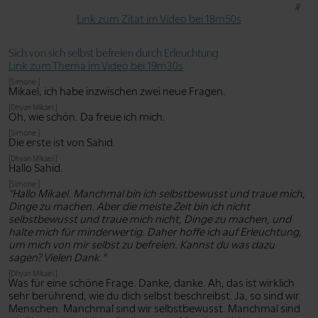
Link zum Zitat im Video bei 18m50s
Sich von sich selbst befreien durch Erleuchtung
Link zum Thema im Video bei 19m30s
[Simone:]
Mikael, ich habe inzwischen zwei neue Fragen.
[Dhyan Mikael:]
Oh, wie schön. Da freue ich mich.
[Simone:]
Die erste ist von Sahid.
[Dhyan Mikael:]
Hallo Sahid.
[Simone:]
"Hallo Mikael. Manchmal bin ich selbstbewusst und traue mich,
Dinge zu machen. Aber die meiste Zeit bin ich nicht
selbstbewusst und traue mich nicht, Dinge zu machen, und
halte mich für minderwertig. Daher hoffe ich auf Erleuchtung,
um mich von mir selbst zu befreien. Kannst du was dazu
sagen? Vielen Dank."
[Dhyan Mikael:]
Was für eine schöne Frage. Danke, danke. Ah, das ist wirklich
sehr berührend, wie du dich selbst beschreibst. Ja, so sind wir
Menschen. Manchmal sind wir selbstbewusst. Manchmal sind