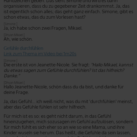
Handzeichen geben. Das sieht Simone und wird es dann
organisieren, dass du zu gegebener Zeit drankommst. Ja, das
ist eigentlich schon alles; das geht ganz einfach. Simone, gibt es
schon etwas, das du zum Vorlesen hast?
[Simone:]
Ja, ich habe schon zwei Fragen, Mikael.
[Dhyan Mikael:]
Ah, wie schön.
Gefühle durchfühlen
Link zum Thema im Video bei 1m20s
[Simone:]
Die erste ist von Jeanette-Nicole. Sie fragt:
"Hallo Mikael, kannst
du etwas sagen zum Gefühle durchfühlen? Ist das hilfreich?
Danke."
[Dhyan Mikael:]
Hallo Jeanette-Nicole, schön dass du da bist, und danke für
deine Frage.
Ja, das Gefühl... ich weiß nicht, was du mit 'durchfühlen' meinst,
aber das Gefühle fühlen ist sehr hilfreich.
Für mich ist es so: es geht nicht darum, in das Gefühl
hineinzugehen, mich sozusagen im Gefühl aufzulösen, sondern
für mich fühlt es sich eher so an wie so eine Mama, und ihre
Kinder wuseln sie herum. Das heißt, die Gefühle da sein lassen,