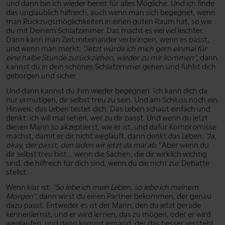
und dann bin ich wieder bereit für alles Mögliche. Und ich finde
das unglaublich hilfreich, auch wenn man sich begegnet, wenn
man Rückzugsmöglichkeiten in einen guten Raum hat, so wie
du mit Deinem Schlafzimmer. Das macht es viel viel leichter.
Dann kann man Zeit miteinander verbringen, wenn es passt,
und wenn man merkt:
"Jetzt würde ich mich gern einmal für
eine halbe Stunde zurückziehen, wieder zu mir kommen"
, dann
kannst du in dein schönes Schlafzimmer gehen und fühlst dich
geborgen und sicher.
Und dann kannst du ihm wieder begegnen. Ich kann dich da
nur ermutigen, dir selbst treu zu sein. Und am Schluss noch ein
Hinweis: das Leben testet dich. Das Leben schaut einfach und
denkt: ich will mal sehen, wer zu dir passt. Und wenn du jetzt
diesen Mann so akzeptierst, wie er ist, und dafür Kompromisse
machst, damit er dir nicht wegläuft, dann denkt das Leben:
"Ja,
okay, der passt, den laden wir jetzt da mal ab."
Aber wenn du
dir selbst treu bist... wenn die Sachen, die dir wirklich wichtig
sind, die hilfreich für dich sind, wenn du die nicht zur Debatte
stellst...
Wenn klar ist:
"So lebe ich mein Leben, so lebe ich meinem
Morgen"
, dann wirst du einen Partner bekommen, der genau
dazu passt. Entweder es ist der Mann, den du jetzt gerade
kennenlernst, und er wird lernen, das zu mögen, oder er wird
weglaufen, und dann kommt jemand, der das besser versteht