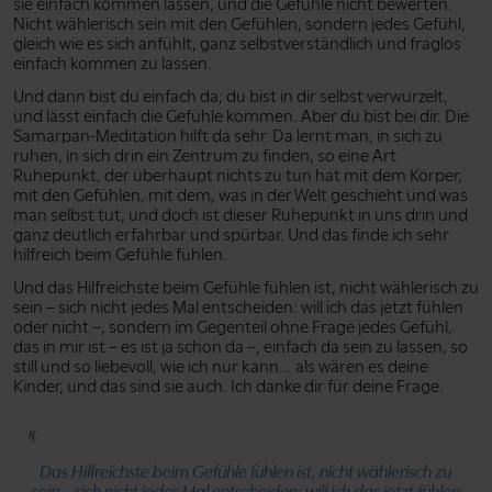
sie einfach kommen lassen, und die Gefühle nicht bewerten.
Nicht wählerisch sein mit den Gefühlen, sondern jedes Gefühl,
gleich wie es sich anfühlt, ganz selbstverständlich und fraglos
einfach kommen zu lassen.
Und dann bist du einfach da; du bist in dir selbst verwurzelt,
und lässt einfach die Gefühle kommen. Aber du bist bei dir. Die
Samarpan-Meditation hilft da sehr. Da lernt man, in sich zu
ruhen, in sich drin ein Zentrum zu finden, so eine Art
Ruhepunkt, der überhaupt nichts zu tun hat mit dem Körper,
mit den Gefühlen, mit dem, was in der Welt geschieht und was
man selbst tut, und doch ist dieser Ruhepunkt in uns drin und
ganz deutlich erfahrbar und spürbar. Und das finde ich sehr
hilfreich beim Gefühle fühlen.
Und das Hilfreichste beim Gefühle fühlen ist, nicht wählerisch zu
sein – sich nicht jedes Mal entscheiden: will ich das jetzt fühlen
oder nicht –, sondern im Gegenteil ohne Frage jedes Gefühl,
das in mir ist – es ist ja schon da –, einfach da sein zu lassen, so
still und so liebevoll, wie ich nur kann... als wären es deine
Kinder, und das sind sie auch. Ich danke dir für deine Frage.
Das Hilfreichste beim Gefühle fühlen ist, nicht wählerisch zu
sein – sich nicht jedes Mal entscheiden: will ich das jetzt fühlen