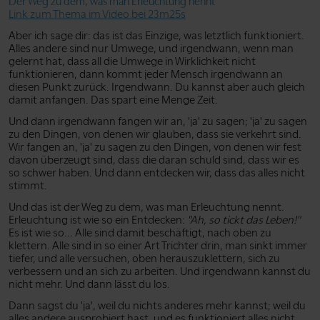
Der Weg zu dem, was man Erleuchtung nennt
Link zum Thema im Video bei 23m25s
Aber ich sage dir: das ist das Einzige, was letztlich funktioniert.
Alles andere sind nur Umwege, und irgendwann, wenn man
gelernt hat, dass all die Umwege in Wirklichkeit nicht
funktionieren, dann kommt jeder Mensch irgendwann an
diesen Punkt zurück. Irgendwann. Du kannst aber auch gleich
damit anfangen. Das spart eine Menge Zeit.
Und dann irgendwann fangen wir an, 'ja' zu sagen; 'ja' zu sagen
zu den Dingen, von denen wir glauben, dass sie verkehrt sind.
Wir fangen an, 'ja' zu sagen zu den Dingen, von denen wir fest
davon überzeugt sind, dass die daran schuld sind, dass wir es
so schwer haben. Und dann entdecken wir, dass das alles nicht
stimmt.
Und das ist der Weg zu dem, was man Erleuchtung nennt.
Erleuchtung ist wie so ein Entdecken:
"Ah, so tickt das Leben!"
Es ist wie so... Alle sind damit beschäftigt, nach oben zu
klettern. Alle sind in so einer Art Trichter drin, man sinkt immer
tiefer, und alle versuchen, oben herauszuklettern, sich zu
verbessern und an sich zu arbeiten. Und irgendwann kannst du
nicht mehr. Und dann lässt du los.
Dann sagst du 'ja', weil du nichts anderes mehr kannst; weil du
alles andere ausprobiert hast, und es funktioniert alles nicht.