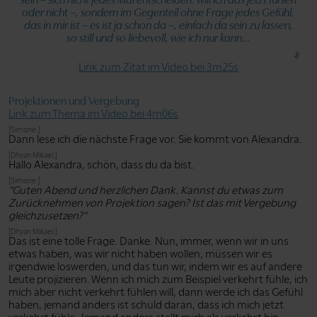
oder nicht –, sondern im Gegenteil ohne Frage jedes Gefühl,
das in mir ist – es ist ja schon da –, einfach da sein zu lassen,
so still und so liebevoll, wie ich nur kann...
Link zum Zitat im Video bei 3m25s
Projektionen und Vergebung
Link zum Thema im Video bei 4m06s
[Simone:]
Dann lese ich die nächste Frage vor. Sie kommt von Alexandra.
[Dhyan Mikael:]
Hallo Alexandra, schön, dass du da bist.
[Simone:]
"Guten Abend und herzlichen Dank. Kannst du etwas zum
Zurücknehmen von Projektion sagen? Ist das mit Vergebung
gleichzusetzen?"
[Dhyan Mikael:]
Das ist eine tolle Frage. Danke. Nun, immer, wenn wir in uns
etwas haben, was wir nicht haben wollen, müssen wir es
irgendwie loswerden, und das tun wir, indem wir es auf andere
Leute projizieren. Wenn ich mich zum Beispiel verkehrt fühle, ich
mich aber nicht verkehrt fühlen will, dann werde ich das Gefühl
haben, jemand anders ist schuld daran, dass ich mich jetzt