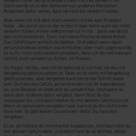
verkehrt fühle. Jemand anders stellt mich als verkehrt hin.
Dann werde ich in den Aktionen von anderen Menschen
Anzeichen dafür sehen, dass sie mich für verkehrt halten.
Aber wenn ich mit dem mich verkehrt fühlen kein Problem
habe... das passt gut zu der ersten Frage: wenn auch das mich
verkehrt fühlen immer willkommen ist in mir... dann werde ich
das nicht projizieren. Dann hat meine Psyche da keine Arbeit.
Das Gefühl kann einfach da bleiben. Und selbst wenn dann
jemand anderes wirklich was Kritisches über mich sagen würde,
ist es für mich nicht wirklich erheblich, denn ich bin mit meinem
Gefühl, mich verkehrt zu fühlen, im Frieden.
Du fragst, ob das, was mit Vergebung zu tun hat, ob das mit
Vergebung gleichzusetzen ist. Nein, es ist nicht mit Vergebung
gleichzusetzen, aber Vergeben kann ein erster Schritt dabei
sein. Du hast das Gefühl, jemand anders tut dir irgendetwas
an, zum Beispiel: er stellt dich als verkehrt hin. Und wenn du
dann dem anderen dafür vergibst, dann lässt du das
sozusagen los, und dann bleibst du mit deinem Gefühl zurück.
Wenn du jemandem vergeben hast, kannst du ihn nicht mehr
böse sein. Es gibt keinen Grund mehr dafür. Du hast ihm
vergeben.
Es ist, als hättest du ihn innerlich losgelassen. Und dann bist du
mit deinem Gefühl allein, und dann hast du es leichter, dieses