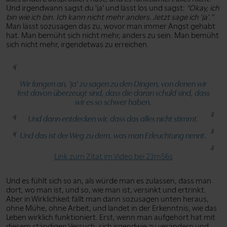
Und irgendwann sagst du 'ja' und lässt los und sagst:
"Okay, ich
bin wie ich bin. Ich kann nicht mehr anders. Jetzt sage ich 'ja'."
Man lässt sozusagen das zu, wovor man immer Angst gehabt
hat. Man bemüht sich nicht mehr, anders zu sein. Man bemüht
sich nicht mehr, irgendetwas zu erreichen.
Wir fangen an, 'ja' zu sagen zu den Dingen, von denen wir
fest davon überzeugt sind, dass die daran schuld sind, dass
wir es so schwer haben.
Und dann entdecken wir, dass das alles nicht stimmt.
Und das ist der Weg zu dem, was man Erleuchtung nennt.
Link zum Zitat im Video bei 23m56s
Und es fühlt sich so an, als würde man es zulassen, dass man
dort, wo man ist, und so, wie man ist, versinkt und ertrinkt.
Aber in Wirklichkeit fällt man dann sozusagen unten heraus,
ohne Mühe, ohne Arbeit, und landet in der Erkenntnis, wie das
Leben wirklich funktioniert. Erst, wenn man aufgehört hat mit
diesem ständigen Versuch, sich irgendwie zu verändern und