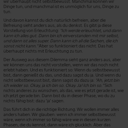
wir überhaupt nicht selbstbewusst. Manchmal können wir
Dinge tun, und manchmal ist es unmöglich für uns, Dinge zu
tun.
Und davon kannst du dich natürlich befreien, aber die
Befreiung sieht anders aus, als du denkst. Es gibt ja diese
Vorstellung von Erleuchtung:
"Ich werde erleuchtet, und dann
kann ich alles gut. Dann bin ich einverstanden mit mir selbst,
und dann ist alles super. Dann kann ich all die Sachen, die ich
sonst nicht kann."
Aber so funktioniert das nicht. Das hat
überhaupt nichts mit Erleuchtung zu tun.
Der Ausweg aus diesem Dilemma sieht ganz anders aus, aber
wir können uns das nicht vorstellen, wenn wir das noch nicht
erlebt haben. Und es funktioniert so: Wenn du selbstbewusst
bist, dann genießt du das, und dazu sagst du ja. Und wenn du
nicht selbstbewusst bist, dann sagst du dazu ja:
"Ah, jetzt bin
ich wieder so. Okay, ja ich bin so. Okay. Ja! Ich bin so."
Sich
nichts anderes zu wünschen, als das, wie es jetzt gerade ist, wie
ich jetzt gerade bin. Dann bist du in dieser Phase, wo du zu
nichts fähig bist: dazu 'ja' sagen.
Das führt dich in die richtige Richtung. Wir wollen immer alles
anders haben. Wir glauben: wenn ich immer selbstbewusst
wäre, wenn ich immer so fähig wäre wie in diesen kurzen
Phasen, die du kennst, dann wäre ich glücklich. Aber das