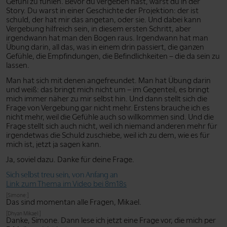
Gefühl zu fühlen. Bevor du vergeben hast, warst du in der
Story. Du warst in einer Geschichte der Projektion: der ist
schuld, der hat mir das angetan, oder sie. Und dabei kann
Vergebung hilfreich sein, in diesem ersten Schritt, aber
irgendwann hat man den Bogen raus. Irgendwann hat man
Übung darin, all das, was in einem drin passiert, die ganzen
Gefühle, die Empfindungen, die Befindlichkeiten – die da sein zu
lassen.
Man hat sich mit denen angefreundet. Man hat Übung darin
und weiß: das bringt mich nicht um – im Gegenteil, es bringt
mich immer näher zu mir selbst hin. Und dann stellt sich die
Frage von Vergebung gar nicht mehr. Erstens brauche ich es
nicht mehr, weil die Gefühle auch so willkommen sind. Und die
Frage stellt sich auch nicht, weil ich niemand anderen mehr für
irgendetwas die Schuld zuschiebe, weil ich zu dem, wie es für
mich ist, jetzt ja sagen kann.
Ja, soviel dazu. Danke für deine Frage.
Sich selbst treu sein, von Anfang an
Link zum Thema im Video bei 8m18s
[Simone:]
Das sind momentan alle Fragen, Mikael.
[Dhyan Mikael:]
Danke, Simone. Dann lese ich jetzt eine Frage vor, die mich per