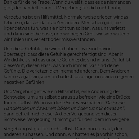
Danke für deine Frage. Wenn du weißt, dass es da niemanden
gibt, der handelt, dann ist Vergebung für dich nicht nötig.
Vergebung ist ein Hilfsmittel. Normalerweise erleben wir das
Leben so, dass es da draußen andere Menschen gibt, die
irgendetwas tun, was sie nicht tun sollten, was uns verletzt,
und dann sind die böse, und wir hegen Groll, wir sind wütend,
wir fühlen uns verletzt oder missverstanden.
Und diese Gefühle, die wir da haben... wir sind davon
überzeugt, dass diese Gefühle gerechtfertigt sind. Aber in
Wirklichkeit sind das unsere Gefühle; die sind in uns. Du fühlst
diese Wut, diesen Hass, was auch immer. Das sind deine
Gefühle. Die verletzen dich, niemand anderen. Dem Anderen
kann es egal sein, aber du badest sozusagen in deinen eigenen
negativen Gefühlen.
Und Vergebung ist wie ein Hilfsmittel, eine Änderung der
Sichtweise, um uns selbst daraus zu befreien; wie eine Brücke
für uns selbst. Wenn wir diese Sichtweise haben:
"Da ist ein
Handelnder, und zwar ein böser, und der tut mir etwas an"
,
dann befreit mich dieser Akt der Vergebung von dieser
Sichtweise. Vergebung ist nicht gut für den, dem ich vergebe.
Vergebung ist gut für mich selbst. Dann höre ich auf, den
anderen zu hassen. Und dann, wir hatten es ja vorhin schon,