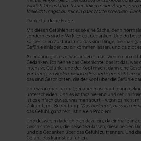
mit der Angst, gleich bewusstlos umzukippen. Das Lebe
wirklich lebensfähig. Tränen füllen meine Augen, und 
Vielleicht magst du mir ein paar Worte schenken. Dank
Danke für deine Frage.
Mit diesen Gefühlen ist es so eine Sache, denn normaler
sondern es sind in Wirklichkeit Gedanken. Und du besch
körperlichen Zustand, und das sind Dinge, die man gan
Gefühle einladen, zu dir kommen lassen, und da gibt e
Aber dann gibt es etwas anderes, das, wenn man nicht
Gedanken. Ich nenne das Geschichte: das ist das, was 
intensive Gefühle, und der Kopf macht dann eine Gesc
vor Trauer zu Boden, weil ich dies und jenes nicht erre
das sind Geschichten, die der Kopf über die Gefühle da
Und wenn man da mal genauer hinschaut, dann bekomm
unterscheiden. Und es ist faszinierend und sehr hilfre
ist es einfach etwas, was man spürt – wenn es nicht m
Zukunft, mit Bedeutung:
"Das bedeutet, dass ich nie wi
das Gefühl, ganz rein, ist nie ein Problem.
Und deswegen lade ich dich dazu ein, da einmal ganz g
Geschichte dazu, die beiseitezulassen; diese beiden D
und die Gedanken über das Gefühl zu trennen. Und die 
Gefühl, das kannst du fühlen.