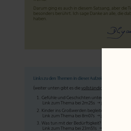
Darum ging es auch in diesem Satsang, aber die 
besonders berührt. Ich sage Danke an alle, die d
haben.
Links zu den Themen in dieser Aufzeichnung:
(weiter unten gibt es die
vollständige Abschrift
).
Gefühle und Geschichten unterscheiden
Link zum Thema bei 2m25s
im Text
im Vi
Kinder ins Großwerden begleiten
Link zum Thema bei 8m07s
im Text
im Vi
Was tun mit der Bedürftigkeit?
Link zum Thema bei 23m51s
im Text
im V