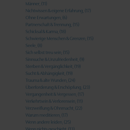
Männer
(11)
Nichtwissen & eigene Erfahrung
(17)
Ohne Erwartungen
(6)
Partnerschaft & Trennung
(15)
Schicksal & Karma
(18)
Schwierige Menschen & Grenzen
(15)
Seele
(8)
Sich selbst treu sein
(15)
Sinnsuche & Unzufriedenheit
(9)
Sterben & Vergänglichkeit
(19)
Sucht & Abhängigkeit
(19)
Trauma & alte Wunden
(24)
Überforderung & Erschöpfung
(23)
Vergangenheit & Vergessen
(17)
Verkehrtsein & Verlorensein
(11)
Verzweiflung & Ohnmacht
(22)
Warum meditieren
(17)
Wenn andere leiden
(25)
Wenn nichts geschieht
(13)