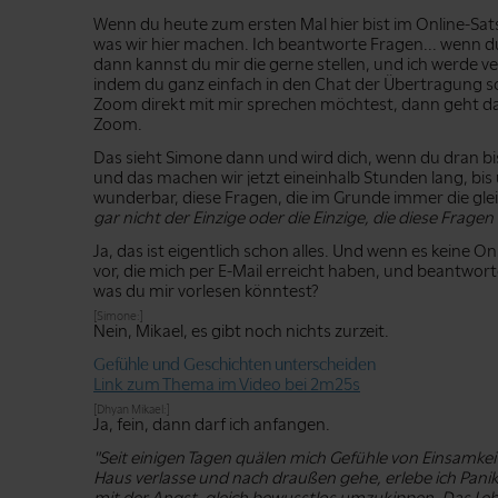
Wenn du heute zum ersten Mal hier bist im Online-Sat
was wir hier machen. Ich beantworte Fragen... wenn du 
dann kannst du mir die gerne stellen, und ich werde 
indem du ganz einfach in den Chat der Übertragung s
Zoom direkt mit mir sprechen möchtest, dann geht da
Zoom.
Das sieht Simone dann und wird dich, wenn du dran bist
und das machen wir jetzt eineinhalb Stunden lang, bi
wunderbar, diese Fragen, die im Grunde immer die gle
gar nicht der Einzige oder die Einzige, die diese Frage
Ja, das ist eigentlich schon alles. Und wenn es keine O
vor, die mich per E-Mail erreicht haben, und beantworte
was du mir vorlesen könntest?
[Simone:]
Nein, Mikael, es gibt noch nichts zurzeit.
Gefühle und Geschichten unterscheiden
Link zum Thema im Video bei 2m25s
[Dhyan Mikael:]
Ja, fein, dann darf ich anfangen.
"Seit einigen Tagen quälen mich Gefühle von Einsamkei
Haus verlasse und nach draußen gehe, erlebe ich Pan