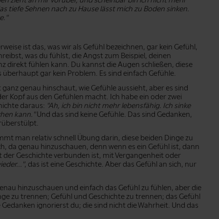
n zieht an mir vorüber, und scheinbar bin ich nicht mehr
das tiefe Sehnen nach zu Hause lässt mich zu Boden sinken.
e."
weise ist das, was wir als Gefühl bezeichnen, gar kein Gefühl,
reibst, was du fühlst, die Angst zum Beispiel, deinen
z direkt fühlen kann. Du kannst die Augen schließen, diese
s überhaupt gar kein Problem. Es sind einfach Gefühle.
 ganz genau hinschaut, wie Gefühle aussieht, aber es sind
der Kopf aus den Gefühlen macht. Ich habe ein oder zwei
hichte daraus:
"Ah, ich bin nicht mehr lebensfähig. Ich sinke
ichen kann."
Und das sind keine Gefühle. Das sind Gedanken,
rüberstülpt.
t man relativ schnell Übung darin, diese beiden Dinge zu
ich, da genau hinzuschauen, denn wenn es ein Gefühl ist, dann
it der Geschichte verbunden ist, mit Vergangenheit oder
eder..."
, das ist eine Geschichte. Aber das Gefühl an sich, nur
enau hinzuschauen und einfach das Gefühl zu fühlen, aber die
inge zu trennen; Gefühl und Geschichte zu trennen; das Gefühl
Gedanken ignorierst du; die sind nicht die Wahrheit. Und das