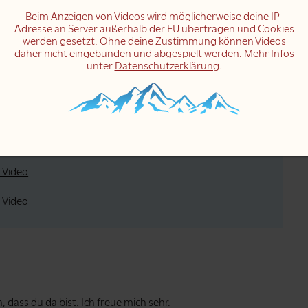
Beim Anzeigen von Videos wird möglicherweise deine IP-
ideo
Adresse an Server außerhalb der EU übertragen und Cookies
werden gesetzt. Ohne deine Zustimmung können Videos
ideo
daher nicht eingebunden und abgespielt werden. Mehr Infos
unter
Datenschutzerklärung
.
ideo
 Video
?
 Video
 Video
 Video
dass du da bist. Ich freue mich sehr.