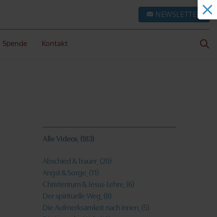
NEWSLETTER
Spende
Kontakt
Alle Videos
(183)
Abschied & Trauer
(20)
Angst & Sorge
(11)
Christentum & Jesus-Lehre
(6)
Der spirituelle Weg
(8)
Die Aufmerksamkeit nach innen
(5)