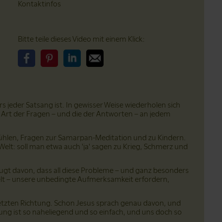
Kontaktinfos
Bitte teile dieses Video mit einem Klick:
Bitte teile dieses Video auf Facebook
Bitte teile dieses Video auf Pinterest
Bitte teile dieses Video auf LinkedIn
Bitte teile dieses Video über Email
rs jeder Satsang ist. In gewisser Weise wiederholen sich
 Art der Fragen – und die der Antworten – an jedem
hlen, Fragen zur Samarpan-Meditation und zu Kindern.
elt: soll man etwa auch 'ja' sagen zu Krieg, Schmerz und
ugt davon, dass all diese Probleme – und ganz besonders
elt – unsere unbedingte Aufmerksamkeit erfordern,
etzten Richtung. Schon Jesus sprach genau davon, und
sung ist so naheliegend und so einfach, und uns doch so