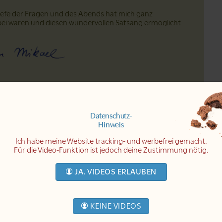
Tiefe der Fragen und des Abends hat mich ganz
abei waren und diesen wundervollen Satsang ermöglicht
Datenschutz-
Hinweis
Ich habe meine Website tracking- und werbefrei gemacht.
Für die Video-Funktion ist jedoch deine Zustimmung nötig.
JA, VIDEOS ERLAUBEN
deo
deo
KEINE VIDEOS
ideo