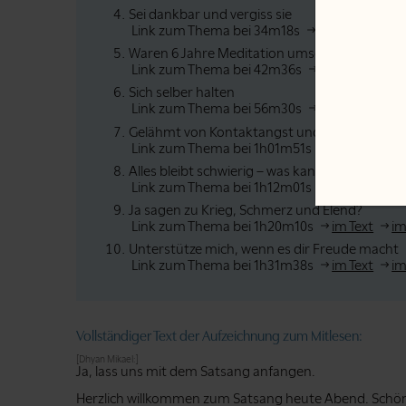
Sei dankbar und vergiss sie
Link zum Thema bei 34m18s
im Text
im V
Waren 6 Jahre Meditation umsonst?
Link zum Thema bei 42m36s
im Text
im V
Sich selber halten
Link zum Thema bei 56m30s
im Text
im V
Gelähmt von Kontaktangst und Wut
Link zum Thema bei 1h01m51s
im Text
im
Alles bleibt schwierig – was kann ich noch tun
Link zum Thema bei 1h12m01s
im Text
im
Ja sagen zu Krieg, Schmerz und Elend?
Link zum Thema bei 1h20m10s
im Text
im
Unterstütze mich, wenn es dir Freude macht
Link zum Thema bei 1h31m38s
im Text
im
Vollständiger Text der Aufzeichnung zum Mitlesen:
[Dhyan Mikael:]
Ja, lass uns mit dem Satsang anfangen.
Herzlich willkommen zum Satsang heute Abend. Schön, 