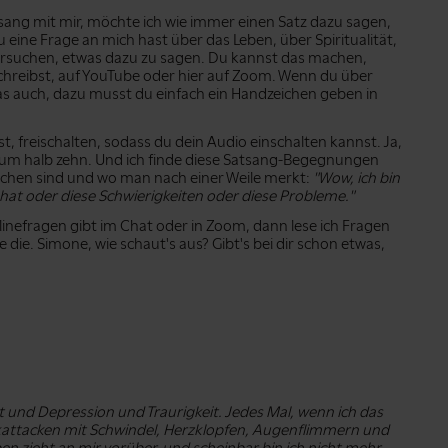
sang mit mir, möchte ich wie immer einen Satz dazu sagen,
eine Frage an mich hast über das Leben, über Spiritualität,
versuchen, etwas dazu zu sagen. Du kannst das machen,
chreibst, auf YouTube oder hier auf Zoom. Wenn du über
s auch, dazu musst du einfach ein Handzeichen geben in
, freischalten, sodass du dein Audio einschalten kannst. Ja,
s um halb zehn. Und ich finde diese Satsang-Begegnungen
ichen sind und wo man nach einer Weile merkt:
"Wow, ich bin
n hat oder diese Schwierigkeiten oder diese Probleme."
nlinefragen gibt im Chat oder in Zoom, dann lese ich Fragen
 die. Simone, wie schaut's aus? Gibt's bei dir schon etwas,
t und Depression und Traurigkeit. Jedes Mal, wenn ich das
ikattacken mit Schwindel, Herzklopfen, Augenflimmern und