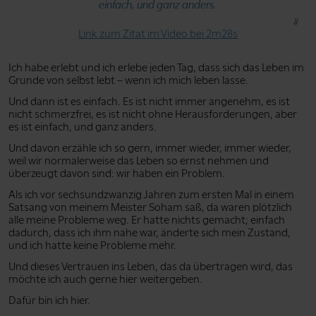
einfach, und ganz anders.
Link zum Zitat im Video bei 2m28s
Ich habe erlebt und ich erlebe jeden Tag, dass sich das Leben im
Grunde von selbst lebt – wenn ich mich leben lasse.
Und dann ist es einfach. Es ist nicht immer angenehm, es ist
nicht schmerzfrei, es ist nicht ohne Herausforderungen, aber
es ist einfach, und ganz anders.
Und davon erzähle ich so gern, immer wieder, immer wieder,
weil wir normalerweise das Leben so ernst nehmen und
überzeugt davon sind: wir haben ein Problem.
Als ich vor sechsundzwanzig Jahren zum ersten Mal in einem
Satsang von meinem Meister Soham saß, da waren plötzlich
alle meine Probleme weg. Er hatte nichts gemacht; einfach
dadurch, dass ich ihm nahe war, änderte sich mein Zustand,
und ich hatte keine Probleme mehr.
Und dieses Vertrauen ins Leben, das da übertragen wird, das
möchte ich auch gerne hier weitergeben.
Dafür bin ich hier.