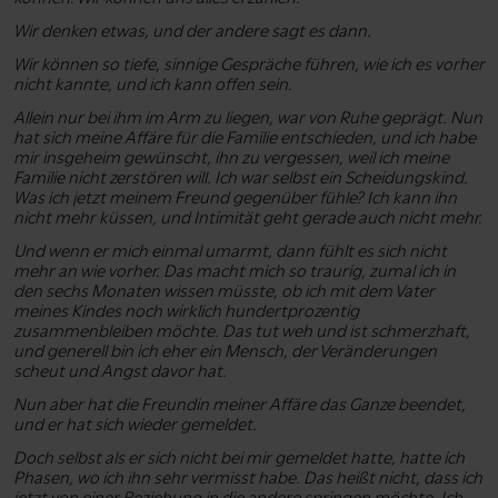
Wir denken etwas, und der andere sagt es dann.
Wir können so tiefe, sinnige Gespräche führen, wie ich es vorher
nicht kannte, und ich kann offen sein.
Allein nur bei ihm im Arm zu liegen, war von Ruhe geprägt. Nun
hat sich meine Affäre für die Familie entschieden, und ich habe
mir insgeheim gewünscht, ihn zu vergessen, weil ich meine
Familie nicht zerstören will. Ich war selbst ein Scheidungskind.
Was ich jetzt meinem Freund gegenüber fühle? Ich kann ihn
nicht mehr küssen, und Intimität geht gerade auch nicht mehr.
Und wenn er mich einmal umarmt, dann fühlt es sich nicht
mehr an wie vorher. Das macht mich so traurig, zumal ich in
den sechs Monaten wissen müsste, ob ich mit dem Vater
meines Kindes noch wirklich hundertprozentig
zusammenbleiben möchte. Das tut weh und ist schmerzhaft,
und generell bin ich eher ein Mensch, der Veränderungen
scheut und Angst davor hat.
Nun aber hat die Freundin meiner Affäre das Ganze beendet,
und er hat sich wieder gemeldet.
Doch selbst als er sich nicht bei mir gemeldet hatte, hatte ich
Phasen, wo ich ihn sehr vermisst habe. Das heißt nicht, dass ich
jetzt von einer Beziehung in die andere springen möchte. Ich