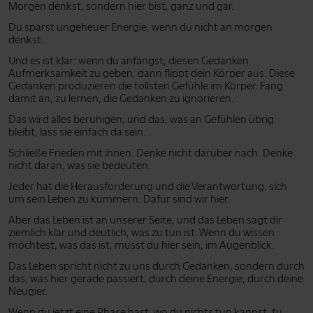
Morgen denkst, sondern hier bist, ganz und gar.
Du sparst ungeheuer Energie, wenn du nicht an morgen
denkst.
Und es ist klar: wenn du anfängst, diesen Gedanken
Aufmerksamkeit zu geben, dann flippt dein Körper aus. Diese
Gedanken produzieren die tollsten Gefühle im Körper. Fang
damit an, zu lernen, die Gedanken zu ignorieren.
Das wird alles beruhigen, und das, was an Gefühlen übrig
bleibt, lass sie einfach da sein.
Schließe Frieden mit ihnen. Denke nicht darüber nach. Denke
nicht daran, was sie bedeuten.
Jeder hat die Herausforderung und die Verantwortung, sich
um sein Leben zu kümmern. Dafür sind wir hier.
Aber das Leben ist an unserer Seite, und das Leben sagt dir
ziemlich klar und deutlich, was zu tun ist. Wenn du wissen
möchtest, was das ist, musst du hier sein, im Augenblick.
Das Leben spricht nicht zu uns durch Gedanken, sondern durch
das, was hier gerade passiert, durch deine Energie, durch deine
Neugier.
Wenn du jetzt eine Phase hast, wo du nichts tun kannst, tu