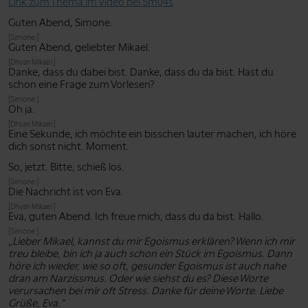
Link zum Thema im Video bei 5m04s
Guten Abend, Simone.
[Simone:]
Guten Abend, geliebter Mikael.
[Dhyan Mikael:]
Danke, dass du dabei bist. Danke, dass du da bist. Hast du
schon eine Frage zum Vorlesen?
[Simone:]
Oh ja.
[Dhyan Mikael:]
Eine Sekunde, ich möchte ein bisschen lauter machen, ich höre
dich sonst nicht. Moment.
So, jetzt. Bitte, schieß los.
[Simone:]
Die Nachricht ist von Eva.
[Dhyan Mikael:]
Eva, guten Abend. Ich freue mich, dass du da bist. Hallo.
[Simone:]
„Lieber Mikael, kannst du mir Egoismus erklären? Wenn ich mir
treu bleibe, bin ich ja auch schon ein Stück im Egoismus. Dann
höre ich wieder, wie so oft, gesunder Egoismus ist auch nahe
dran am Narzissmus. Oder wie siehst du es? Diese Worte
verursachen bei mir oft Stress. Danke für deine Worte. Liebe
Grüße, Eva.”