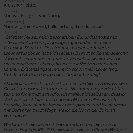
[Dhyan Mikael:]
Ah, schön, bitte.
[Simone:]
Nächste Frage ist von Namija.
[Dhyan Mikael:]
Namija, guten Abend, hallo. Schön, dass du da bist.
[Simone:]
„Geliebter Mikael, mich beschäftigen Zukunftsängste mit
intensiven Körperempfindungen, gebunden an meine
finanzielle Situation. Durch immer wieder veränderte
Lebenssituationen habe ich keinen klassischen Rentensparplan
durchführen können und werde den wahrscheinlich auch in
meinen weiteren Lebensjahren bis zur Rente nicht planen
können. Existenzängste kenne ich schon mein Leben lang.
Durch viel Arbeiten waren sie scheinbar beruhigt.
Aktuell pausiere ich, und sie kommen deutlich ins Bewusstsein.
Der Leistungsdruck ist immer da. Nur kann ich gerade nichts
tun und fühle mich schuldig. Ich greife mich selbst an, dass ich
die Lösung nicht kann. Ich habe im Moment alles, was ich
brauche, kann damit aber nicht entspannen und bin dauernd
mit Gedanken beschäftigt, wie ich die Not in der Zukunft
verhindere.
Wie kann ich die Dauerschleife unterbrechen, die mich zu
keinem Ergebnis führt? Danke dir von Herzen für dein Wirken.”