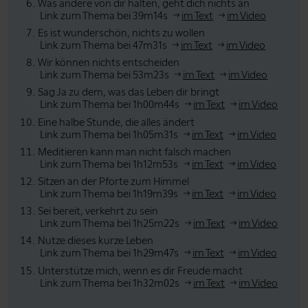
Was andere von dir halten, geht dich nichts an
Link zum Thema bei 39m14s
im Text
im Video
Es ist wunderschön, nichts zu wollen
Link zum Thema bei 47m31s
im Text
im Video
Wir können nichts entscheiden
Link zum Thema bei 53m23s
im Text
im Video
Sag Ja zu dem, was das Leben dir bringt
Link zum Thema bei 1h00m44s
im Text
im Video
Eine halbe Stunde, die alles ändert
Link zum Thema bei 1h05m31s
im Text
im Video
Meditieren kann man nicht falsch machen
Link zum Thema bei 1h12m53s
im Text
im Video
Sitzen an der Pforte zum Himmel
Link zum Thema bei 1h19m39s
im Text
im Video
Sei bereit, verkehrt zu sein
Link zum Thema bei 1h25m22s
im Text
im Video
Nutze dieses kurze Leben
Link zum Thema bei 1h29m47s
im Text
im Video
Unterstütze mich, wenn es dir Freude macht
Link zum Thema bei 1h32m02s
im Text
im Video