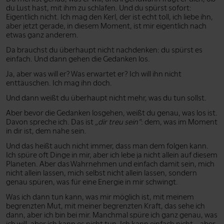
du Lust hast, mit ihm zu schlafen. Und du spürst sofort:
Eigentlich nicht. Ich mag den Kerl, der ist echt toll, ich liebe ihn,
aber jetzt gerade, in diesem Moment, ist mir eigentlich nach
etwas ganz anderem.
Da brauchst du überhaupt nicht nachdenken: du spürst es
einfach. Und dann gehen die Gedanken los.
Ja, aber was will er? Was erwartet er? Ich will ihn nicht
enttäuschen. Ich mag ihn doch.
Und dann weißt du überhaupt nicht mehr, was du tun sollst.
Aber bevor die Gedanken losgehen, weißt du genau, was los ist.
Davon spreche ich. Das ist
„dir treu sein”
: dem, was im Moment
in dir ist, dem nahe sein.
Und das heißt auch nicht immer, dass man dem folgen kann.
Ich spüre oft Dinge in mir, aber ich lebe ja nicht allein auf diesem
Planeten. Aber das Wahrnehmen und einfach damit sein, mich
nicht allein lassen, mich selbst nicht allein lassen, sondern
genau spüren, was für eine Energie in mir schwingt.
Was ich dann tun kann, was mir möglich ist, mit meinem
begrenzten Mut, mit meiner begrenzten Kraft, das sehe ich
dann, aber ich bin bei mir. Manchmal spüre ich ganz genau, was
ich will, aber ich kann es nicht tun. Ich kann einfach nicht – aber