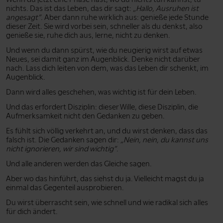
nichts. Das ist das Leben, das dir sagt:
„Hallo, Ausruhen ist
angesagt”
. Aber dann ruhe wirklich aus: genieße jede Stunde
dieser Zeit. Sie wird vorbei sein, schneller als du denkst, also
genieße sie, ruhe dich aus, lerne, nicht zu denken.
Und wenn du dann spürst, wie du neugierig wirst auf etwas
Neues, sei damit ganz im Augenblick. Denke nicht darüber
nach. Lass dich leiten von dem, was das Leben dir schenkt, im
Augenblick.
Dann wird alles geschehen, was wichtig ist für dein Leben.
Und das erfordert Disziplin: dieser Wille, diese Disziplin, die
Aufmerksamkeit nicht den Gedanken zu geben.
Es fühlt sich völlig verkehrt an, und du wirst denken, dass das
falsch ist. Die Gedanken sagen dir:
„Nein, nein, du kannst uns
nicht ignorieren, wir sind wichtig”
.
Und alle anderen werden das Gleiche sagen.
Aber wo das hinführt, das siehst du ja. Vielleicht magst du ja
einmal das Gegenteil ausprobieren.
Du wirst überrascht sein, wie schnell und wie radikal sich alles
für dich ändert.