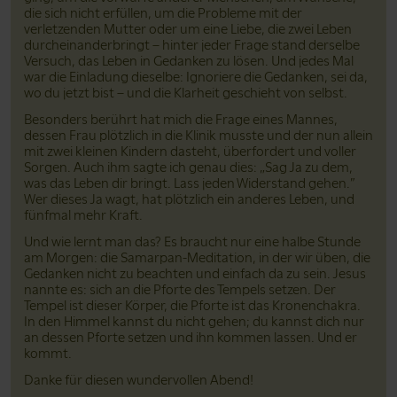
die sich nicht erfüllen, um die Probleme mit der
verletzenden Mutter oder um eine Liebe, die zwei Leben
durcheinanderbringt – hinter jeder Frage stand derselbe
Versuch, das Leben in Gedanken zu lösen. Und jedes Mal
war die Einladung dieselbe: Ignoriere die Gedanken, sei da,
wo du jetzt bist – und die Klarheit geschieht von selbst.
Besonders berührt hat mich die Frage eines Mannes,
dessen Frau plötzlich in die Klinik musste und der nun allein
mit zwei kleinen Kindern dasteht, überfordert und voller
Sorgen. Auch ihm sagte ich genau dies: „Sag Ja zu dem,
was das Leben dir bringt. Lass jeden Widerstand gehen.”
Wer dieses Ja wagt, hat plötzlich ein anderes Leben, und
fünfmal mehr Kraft.
Und wie lernt man das? Es braucht nur eine halbe Stunde
am Morgen: die Samarpan-Meditation, in der wir üben, die
Gedanken nicht zu beachten und einfach da zu sein. Jesus
nannte es: sich an die Pforte des Tempels setzen. Der
Tempel ist dieser Körper, die Pforte ist das Kronenchakra.
In den Himmel kannst du nicht gehen; du kannst dich nur
an dessen Pforte setzen und ihn kommen lassen. Und er
kommt.
Danke für diesen wundervollen Abend!