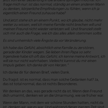
frage mich nur: ist das normal, ständig an einen anderen Mann
zu denken, körperliche Empfindungen zu fühlen, wenn ich ja
eigentlich einen Freund zuhause habe?
Und jetzt stehe ich an einem Punkt, wo ich glaube, nicht mehr
weiter zu wissen, weil ich meine Familie nicht brechen will und
meinen Freund nicht wieder verletzen will. Und finanziell stellt
sich mir auch die Frage, wie ich das alles allein stemmen sollte.
Es sind unheimlich viele Ängste da vor Veränderung.
Ich habe das Gefühl, absichtlich eine Familie zu zerstören,
gerade der Kinder wegen. Sie lieben ihren Papa so sehr.
Irgendwie habe ich oft das Gefühl, ich kenne meine Antwort, ich
will sie nur nicht wahrhaben. Vielleicht kannst du mir einen
Impuls geben. Ich danke dir von Herzen.”
Ich danke dir für deinen Brief, vielen Dank.
Du fragst: ist es normal, dass man solche Gedanken hat? Ja,
das ist total normal, das ist nichts Besonderes.
Wir denken an das, was gerade nicht da ist. Wenn dein Freund
dich umarmt, denken wir an die Umarmung, wie sie früher war.
Wenn der Mann, mit dem wir schöne Stunden hatten, nicht da
ist, denken wir, wie es war. Und während dieser ganzen Zeit sind