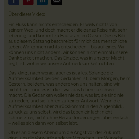
Bitte teile dieses Video auf Facebook
Bitte teile dieses Video auf Pinterest
Bitte teile dieses Video auf LinkedIn
Bitte teile dieses Video über Email
Über dieses Video:
Ein Fluss kann nichts entscheiden. Er weiß nichts von
seinem Weg, und doch macht er die ganze Reise mit, sehr
lebendig, und kommt zu Hause an, im Ozean. Dieses Bild
aus diesem Satsang beschreibt für mich das menschliche
Leben. Wir können nichts entscheiden – bis auf eines. Wir
können uns nicht ändern, wir können nicht einmal unsere
Dankbarkeit machen. Das Einzige, was in unserer Macht
liegt, ist, wohin wir unsere Aufmerksamkeit richten.
Das klingt nach wenig, aber es ist alles. Solange die
Aufmerksamkeit bei den Gedanken ist, beim Morgen, beim
Gestern, bei dem, was andere von uns halten, sind wir
nicht hier – und es ist dies, was das Leben so schwer
macht. Die Gedanken wollen nie das, was ist; sie sind nie
zufrieden, und sie führen zu keiner Antwort. Wenn die
Aufmerksamkeit aber zurückkommt in den Augenblick,
zurück zu uns selbst, wird das Leben einfach: nicht
schmerzfrei, nicht ohne Herausforderungen, aber einfach
– weil es sich dann von selbst lebt.
Ob es an diesem Abend um die Angst vor der Zukunft
ging, um die Vorwürfe anderer Menschen, um Wünsche,