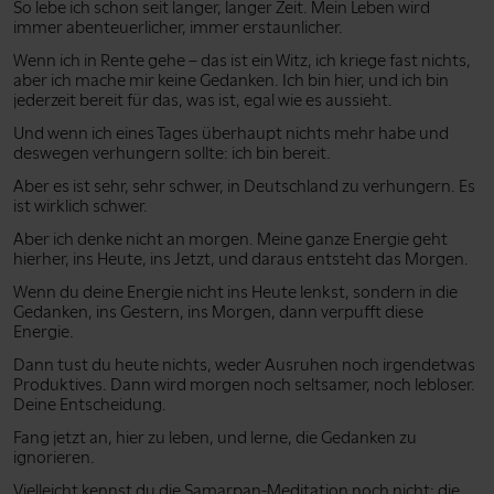
So lebe ich schon seit langer, langer Zeit. Mein Leben wird
immer abenteuerlicher, immer erstaunlicher.
Wenn ich in Rente gehe – das ist ein Witz, ich kriege fast nichts,
aber ich mache mir keine Gedanken. Ich bin hier, und ich bin
jederzeit bereit für das, was ist, egal wie es aussieht.
Und wenn ich eines Tages überhaupt nichts mehr habe und
deswegen verhungern sollte: ich bin bereit.
Aber es ist sehr, sehr schwer, in Deutschland zu verhungern. Es
ist wirklich schwer.
Aber ich denke nicht an morgen. Meine ganze Energie geht
hierher, ins Heute, ins Jetzt, und daraus entsteht das Morgen.
Wenn du deine Energie nicht ins Heute lenkst, sondern in die
Gedanken, ins Gestern, ins Morgen, dann verpufft diese
Energie.
Dann tust du heute nichts, weder Ausruhen noch irgendetwas
Produktives. Dann wird morgen noch seltsamer, noch lebloser.
Deine Entscheidung.
Fang jetzt an, hier zu leben, und lerne, die Gedanken zu
ignorieren.
Vielleicht kennst du die Samarpan-Meditation noch nicht: die