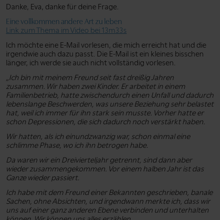
Danke, Eva, danke für deine Frage.
Eine vollkommen andere Art zu leben
Link zum Thema im Video bei 13m33s
Ich möchte eine E-Mail vorlesen, die mich erreicht hat und die
irgendwie auch dazu passt. Die E-Mail ist ein kleines bisschen
länger, ich werde sie auch nicht vollständig vorlesen.
„Ich bin mit meinem Freund seit fast dreißig Jahren
zusammen. Wir haben zwei Kinder. Er arbeitet in einem
Familienbetrieb, hatte zwischendurch einen Unfall und dadurch
lebenslange Beschwerden, was unsere Beziehung sehr belastet
hat, weil ich immer für ihn stark sein musste. Vorher hatte er
schon Depressionen, die sich dadurch noch verstärkt haben.
Wir hatten, als ich einundzwanzig war, schon einmal eine
schlimme Phase, wo ich ihn betrogen habe.
Da waren wir ein Dreivierteljahr getrennt, sind dann aber
wieder zusammengekommen. Vor einem halben Jahr ist das
Ganze wieder passiert.
Ich habe mit dem Freund einer Bekannten geschrieben, banale
Sachen, ohne Absichten, und irgendwann merkte ich, dass wir
uns auf einer ganz anderen Ebene verbinden und unterhalten
können. Wir können uns alles erzählen.