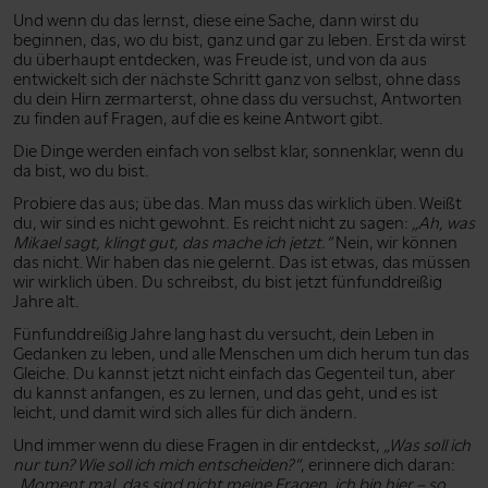
Und wenn du das lernst, diese eine Sache, dann wirst du
beginnen, das, wo du bist, ganz und gar zu leben. Erst da wirst
du überhaupt entdecken, was Freude ist, und von da aus
entwickelt sich der nächste Schritt ganz von selbst, ohne dass
du dein Hirn zermarterst, ohne dass du versuchst, Antworten
zu finden auf Fragen, auf die es keine Antwort gibt.
Die Dinge werden einfach von selbst klar, sonnenklar, wenn du
da bist, wo du bist.
Probiere das aus; übe das. Man muss das wirklich üben. Weißt
du, wir sind es nicht gewohnt. Es reicht nicht zu sagen:
„Ah, was
Mikael sagt, klingt gut, das mache ich jetzt.”
Nein, wir können
das nicht. Wir haben das nie gelernt. Das ist etwas, das müssen
wir wirklich üben. Du schreibst, du bist jetzt fünfunddreißig
Jahre alt.
Fünfunddreißig Jahre lang hast du versucht, dein Leben in
Gedanken zu leben, und alle Menschen um dich herum tun das
Gleiche. Du kannst jetzt nicht einfach das Gegenteil tun, aber
du kannst anfangen, es zu lernen, und das geht, und es ist
leicht, und damit wird sich alles für dich ändern.
Und immer wenn du diese Fragen in dir entdeckst,
„Was soll ich
nur tun? Wie soll ich mich entscheiden?”
, erinnere dich daran:
„Moment mal, das sind nicht meine Fragen, ich bin hier – so,