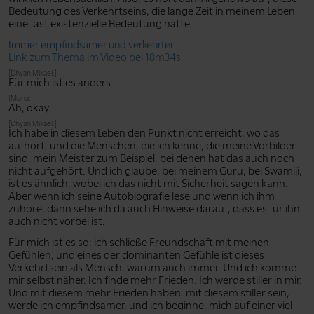
Bedeutung des Verkehrtseins, die lange Zeit in meinem Leben
eine fast existenzielle Bedeutung hatte.
Immer empfindsamer und verkehrter
Link zum Thema im Video bei 18m34s
[Dhyan Mikael:]
Für mich ist es anders.
[Mona:]
Ah, okay.
[Dhyan Mikael:]
Ich habe in diesem Leben den Punkt nicht erreicht, wo das
aufhört, und die Menschen, die ich kenne, die meine Vorbilder
sind, mein Meister zum Beispiel, bei denen hat das auch noch
nicht aufgehört. Und ich glaube, bei meinem Guru, bei Swamiji,
ist es ähnlich, wobei ich das nicht mit Sicherheit sagen kann.
Aber wenn ich seine Autobiografie lese und wenn ich ihm
zuhöre, dann sehe ich da auch Hinweise darauf, dass es für ihn
auch nicht vorbei ist.
Für mich ist es so: ich schließe Freundschaft mit meinen
Gefühlen, und eines der dominanten Gefühle ist dieses
Verkehrtsein als Mensch, warum auch immer. Und ich komme
mir selbst näher. Ich finde mehr Frieden. Ich werde stiller in mir.
Und mit diesem mehr Frieden haben, mit diesem stiller sein,
werde ich empfindsamer, und ich beginne, mich auf einer viel