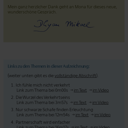
Mein ganz herzlicher Dank geht an Mona für dieses neue,
wunderschöne Gespräch.
Links zu den Themen in dieser Aufzeichnung:
(weiter unten gibt es die
vollständige Abschrift
).
Ich fühle mich nicht verkehrt
Link zum Thema bei 0m00s
im Text
im Video
Die Wurzel des Verkehrtseins
Link zum Thema bei 3m57s
im Text
im Video
Nur schwarze Schafe finden Erleuchtung
Link zum Thema bei 12m54s
im Text
im Video
Partnerschaft wird einfacher
Link zum Thema bei 16m17s
im Text
im Video