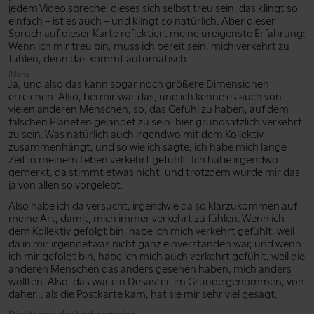
jedem Video spreche, dieses sich selbst treu sein, das klingt so
einfach – ist es auch – und klingt so natürlich. Aber dieser
Spruch auf dieser Karte reflektiert meine ureigenste Erfahrung:
Wenn ich mir treu bin, muss ich bereit sein, mich verkehrt zu
fühlen, denn das kommt automatisch.
[Mona:]
Ja, und also das kann sogar noch größere Dimensionen
erreichen. Also, bei mir war das, und ich kenne es auch von
vielen anderen Menschen, so, das Gefühl zu haben, auf dem
falschen Planeten gelandet zu sein: hier grundsätzlich verkehrt
zu sein. Was natürlich auch irgendwo mit dem Kollektiv
zusammenhängt, und so wie ich sagte, ich habe mich lange
Zeit in meinem Leben verkehrt gefühlt. Ich habe irgendwo
gemerkt, da stimmt etwas nicht, und trotzdem wurde mir das
ja von allen so vorgelebt.
Also habe ich da versucht, irgendwie da so klarzukommen auf
meine Art, damit, mich immer verkehrt zu fühlen. Wenn ich
dem Kollektiv gefolgt bin, habe ich mich verkehrt gefühlt, weil
da in mir irgendetwas nicht ganz einverstanden war, und wenn
ich mir gefolgt bin, habe ich mich auch verkehrt gefühlt, weil die
anderen Menschen das anders gesehen haben, mich anders
wollten. Also, das war ein Desaster, im Grunde genommen, von
daher... als die Postkarte kam, hat sie mir sehr viel gesagt.