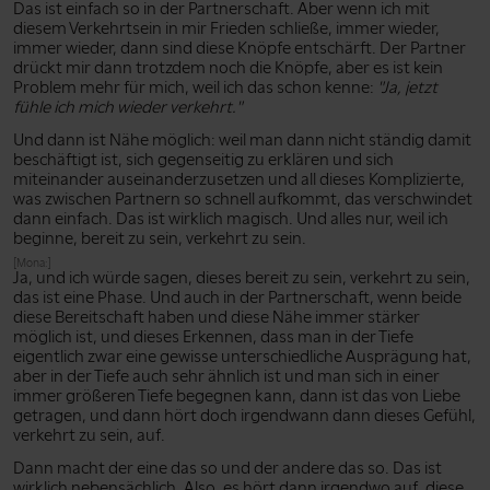
Das ist einfach so in der Partnerschaft. Aber wenn ich mit
diesem Verkehrtsein in mir Frieden schließe, immer wieder,
immer wieder, dann sind diese Knöpfe entschärft. Der Partner
drückt mir dann trotzdem noch die Knöpfe, aber es ist kein
Problem mehr für mich, weil ich das schon kenne:
"Ja, jetzt
fühle ich mich wieder verkehrt."
Und dann ist Nähe möglich: weil man dann nicht ständig damit
beschäftigt ist, sich gegenseitig zu erklären und sich
miteinander auseinanderzusetzen und all dieses Komplizierte,
was zwischen Partnern so schnell aufkommt, das verschwindet
dann einfach. Das ist wirklich magisch. Und alles nur, weil ich
beginne, bereit zu sein, verkehrt zu sein.
[Mona:]
Ja, und ich würde sagen, dieses bereit zu sein, verkehrt zu sein,
das ist eine Phase. Und auch in der Partnerschaft, wenn beide
diese Bereitschaft haben und diese Nähe immer stärker
möglich ist, und dieses Erkennen, dass man in der Tiefe
eigentlich zwar eine gewisse unterschiedliche Ausprägung hat,
aber in der Tiefe auch sehr ähnlich ist und man sich in einer
immer größeren Tiefe begegnen kann, dann ist das von Liebe
getragen, und dann hört doch irgendwann dann dieses Gefühl,
verkehrt zu sein, auf.
Dann macht der eine das so und der andere das so. Das ist
wirklich nebensächlich. Also, es hört dann irgendwo auf, diese