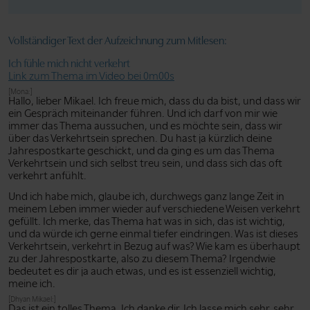
Vollständiger Text der Aufzeichnung zum Mitlesen:
Ich fühle mich nicht verkehrt
Link zum Thema im Video bei 0m00s
[Mona:]
Hallo, lieber Mikael. Ich freue mich, dass du da bist, und dass wir
ein Gespräch miteinander führen. Und ich darf von mir wie
immer das Thema aussuchen, und es möchte sein, dass wir
über das Verkehrtsein sprechen. Du hast ja kürzlich deine
Jahrespostkarte geschickt, und da ging es um das Thema
Verkehrtsein und sich selbst treu sein, und dass sich das oft
verkehrt anfühlt.
Und ich habe mich, glaube ich, durchwegs ganz lange Zeit in
meinem Leben immer wieder auf verschiedene Weisen verkehrt
gefüllt. Ich merke, das Thema hat was in sich, das ist wichtig,
und da würde ich gerne einmal tiefer eindringen. Was ist dieses
Verkehrtsein, verkehrt in Bezug auf was? Wie kam es überhaupt
zu der Jahrespostkarte, also zu diesem Thema? Irgendwie
bedeutet es dir ja auch etwas, und es ist essenziell wichtig,
meine ich.
[Dhyan Mikael:]
Das ist ein tolles Thema. Ich danke dir. Ich lasse mich sehr, sehr