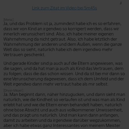
Link zum Zitat im Video bei 5m45s
[Mona:]
Ja, und das Problem ist ja, zumindest habe ich es so erfahren,
dass wir von Kind an irgendwo so korrigiert werden, dass wir
innerlich verunsichert sind. Also, ich habe meiner eigenen
Wahrnehmung da nicht getraut. Also, ich habe letztlich der
Wahrnehmung der anderen und dem Außen, wenn die ganze
Welt das so sieht, natürlich habe ich dem irgendwo mehr
Vertrauen geschenkt.
Und gerade Kinder sind ja auch auf die Eltern angewiesen, was
die sagen, und da hat man ja auch als Kind das Vertrauen, dem
zu folgen; dass die das schon wissen. Und da ist bei mir dann so
eine Verunsicherung dagewesen, dass ich dem Umfeld und der
Welt irgendwo dann mehr vertraut habe als mir selbst.
[Dhyan Mikael:]
Ja. Man beginnt dann, näher hinzugucken, und dann sieht man
natürlich, wie die Kindheit so verlaufen ist und was man als Kind
erlebt hat und wie die Eltern einen behandelt haben, natürlich
ohne böse Absicht und auch aus vollkommener Unwissenheit,
und das prägt uns natürlich. Und man kann dann anfangen,
damit zu arbeiten und da irgendwie darüber wegzukommen,
aber ich habe etwas ganz Interessantes von meinem Meister