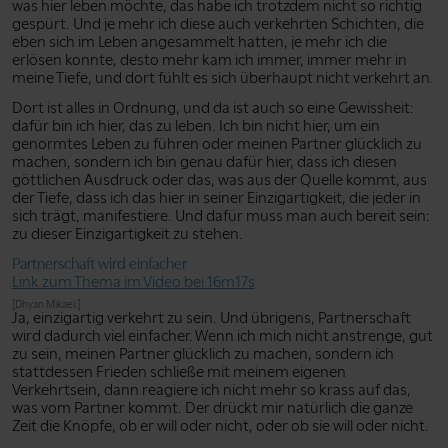
was hier leben möchte, das habe ich trotzdem nicht so richtig
gespürt. Und je mehr ich diese auch verkehrten Schichten, die
eben sich im Leben angesammelt hatten, je mehr ich die
erlösen konnte, desto mehr kam ich immer, immer mehr in
meine Tiefe, und dort fühlt es sich überhaupt nicht verkehrt an.
Dort ist alles in Ordnung, und da ist auch so eine Gewissheit:
dafür bin ich hier, das zu leben. Ich bin nicht hier, um ein
genormtes Leben zu führen oder meinen Partner glücklich zu
machen, sondern ich bin genau dafür hier, dass ich diesen
göttlichen Ausdruck oder das, was aus der Quelle kommt, aus
der Tiefe, dass ich das hier in seiner Einzigartigkeit, die jeder in
sich trägt, manifestiere. Und dafür muss man auch bereit sein:
zu dieser Einzigartigkeit zu stehen.
Partnerschaft wird einfacher
Link zum Thema im Video bei 16m17s
[Dhyan Mikael:]
Ja, einzigartig verkehrt zu sein. Und übrigens, Partnerschaft
wird dadurch viel einfacher. Wenn ich mich nicht anstrenge, gut
zu sein, meinen Partner glücklich zu machen, sondern ich
stattdessen Frieden schließe mit meinem eigenen
Verkehrtsein, dann reagiere ich nicht mehr so krass auf das,
was vom Partner kommt. Der drückt mir natürlich die ganze
Zeit die Knöpfe, ob er will oder nicht, oder ob sie will oder nicht.