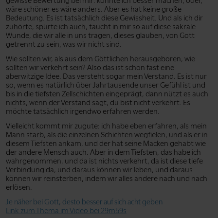
gewisse Bewertung bei mir: könnte ich besser machen, oder,
wäre schöner es wäre anders. Aber es hat keine große
Bedeutung. Es ist tatsächlich diese Gewissheit. Und als ich dir
zuhörte, spürte ich auch, taucht in mir so auf diese sakrale
Wunde, die wir alle in uns tragen, dieses glauben, von Gott
getrennt zu sein, was wir nicht sind.
Wie sollten wir, als aus dem Göttlichen herausgeboren, wie
sollten wir verkehrt sein? Also das ist schon fast eine
aberwitzige Idee. Das versteht sogar mein Verstand. Es ist nur
so, wenn es natürlich über Jahrtausende unser Gefühl ist und
bis in die tiefsten Zellschichten eingeprägt, dann nützt es auch
nichts, wenn der Verstand sagt, du bist nicht verkehrt. Es
möchte tatsächlich irgendwo erfahren werden.
Vielleicht kommt mir zugute: ich habe eben erfahren, als mein
Mann starb, als die einzelnen Schichten wegfielen, und als er in
diesem Tiefsten ankam, und der hat seine Macken gehabt wie
der andere Mensch auch. Aber in dem Tiefsten, das habe ich
wahrgenommen, und da ist nichts verkehrt, da ist diese tiefe
Verbindung da, und daraus können wir leben, und daraus
können wir reinsterben, indem wir alles andere nach und nach
erlösen.
Je näher bei Gott, desto besser auf sich acht geben
Link zum Thema im Video bei 29m59s