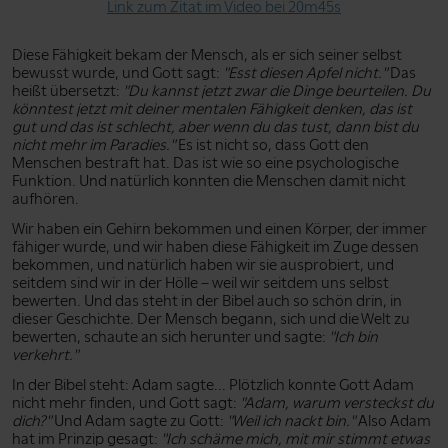
Link zum Zitat im Video bei 20m45s
Diese Fähigkeit bekam der Mensch, als er sich seiner selbst
bewusst wurde, und Gott sagt:
"Esst diesen Apfel nicht."
Das
heißt übersetzt:
"Du kannst jetzt zwar die Dinge beurteilen. Du
könntest jetzt mit deiner mentalen Fähigkeit denken, das ist
gut und das ist schlecht, aber wenn du das tust, dann bist du
nicht mehr im Paradies."
Es ist nicht so, dass Gott den
Menschen bestraft hat. Das ist wie so eine psychologische
Funktion. Und natürlich konnten die Menschen damit nicht
aufhören.
Wir haben ein Gehirn bekommen und einen Körper, der immer
fähiger wurde, und wir haben diese Fähigkeit im Zuge dessen
bekommen, und natürlich haben wir sie ausprobiert, und
seitdem sind wir in der Hölle – weil wir seitdem uns selbst
bewerten. Und das steht in der Bibel auch so schön drin, in
dieser Geschichte. Der Mensch begann, sich und die Welt zu
bewerten, schaute an sich herunter und sagte:
"Ich bin
verkehrt."
In der Bibel steht: Adam sagte... Plötzlich konnte Gott Adam
nicht mehr finden, und Gott sagt:
"Adam, warum versteckst du
dich?"
Und Adam sagte zu Gott:
"Weil ich nackt bin."
Also Adam
hat im Prinzip gesagt:
"Ich schäme mich, mit mir stimmt etwas