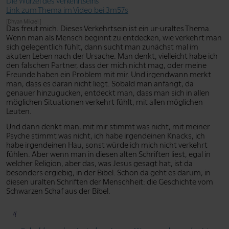
Die Wurzel des Verkehrtseins
Link zum Thema im Video bei 3m57s
[Dhyan Mikael:]
Das freut mich. Dieses Verkehrtsein ist ein ur-uraltes Thema.
Wenn man als Mensch beginnt zu entdecken, wie verkehrt man
sich gelegentlich fühlt, dann sucht man zunächst mal im
akuten Leben nach der Ursache. Man denkt, vielleicht habe ich
den falschen Partner, dass der mich nicht mag, oder meine
Freunde haben ein Problem mit mir. Und irgendwann merkt
man, dass es daran nicht liegt. Sobald man anfängt, da
genauer hinzugucken, entdeckt man, dass man sich in allen
möglichen Situationen verkehrt fühlt, mit allen möglichen
Leuten.
Und dann denkt man, mit mir stimmt was nicht, mit meiner
Psyche stimmt was nicht, ich habe irgendeinen Knacks, ich
habe irgendeinen Hau, sonst würde ich mich nicht verkehrt
fühlen. Aber wenn man in diesen alten Schriften liest, egal in
welcher Religion, aber das, was Jesus gesagt hat, ist da
besonders ergiebig, in der Bibel. Schon da geht es darum, in
diesen uralten Schriften der Menschheit: die Geschichte vom
Schwarzen Schaf aus der Bibel.