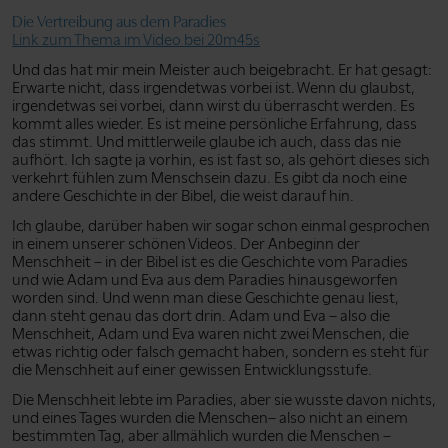
Die Vertreibung aus dem Paradies
Link zum Thema im Video bei 20m45s
Und das hat mir mein Meister auch beigebracht. Er hat gesagt:
Erwarte nicht, dass irgendetwas vorbei ist. Wenn du glaubst,
irgendetwas sei vorbei, dann wirst du überrascht werden. Es
kommt alles wieder. Es ist meine persönliche Erfahrung, dass
das stimmt. Und mittlerweile glaube ich auch, dass das nie
aufhört. Ich sagte ja vorhin, es ist fast so, als gehört dieses sich
verkehrt fühlen zum Menschsein dazu. Es gibt da noch eine
andere Geschichte in der Bibel, die weist darauf hin.
Ich glaube, darüber haben wir sogar schon einmal gesprochen
in einem unserer schönen Videos. Der Anbeginn der
Menschheit – in der Bibel ist es die Geschichte vom Paradies
und wie Adam und Eva aus dem Paradies hinausgeworfen
worden sind. Und wenn man diese Geschichte genau liest,
dann steht genau das dort drin. Adam und Eva – also die
Menschheit, Adam und Eva waren nicht zwei Menschen, die
etwas richtig oder falsch gemacht haben, sondern es steht für
die Menschheit auf einer gewissen Entwicklungsstufe.
Die Menschheit lebte im Paradies, aber sie wusste davon nichts,
und eines Tages wurden die Menschen– also nicht an einem
bestimmten Tag, aber allmählich wurden die Menschen –