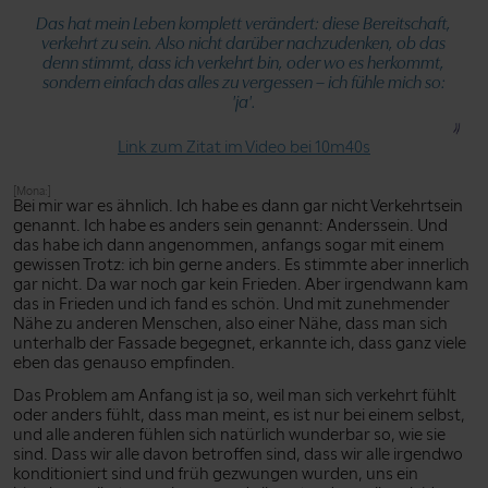
Das hat mein Leben komplett verändert: diese Bereitschaft,
verkehrt zu sein. Also nicht darüber nachzudenken, ob das
denn stimmt, dass ich verkehrt bin, oder wo es herkommt,
sondern einfach das alles zu vergessen – ich fühle mich so:
'ja'.
Link zum Zitat im Video bei 10m40s
[Mona:]
Bei mir war es ähnlich. Ich habe es dann gar nicht Verkehrtsein
genannt. Ich habe es anders sein genannt: Anderssein. Und
das habe ich dann angenommen, anfangs sogar mit einem
gewissen Trotz: ich bin gerne anders. Es stimmte aber innerlich
gar nicht. Da war noch gar kein Frieden. Aber irgendwann kam
das in Frieden und ich fand es schön. Und mit zunehmender
Nähe zu anderen Menschen, also einer Nähe, dass man sich
unterhalb der Fassade begegnet, erkannte ich, dass ganz viele
eben das genauso empfinden.
Das Problem am Anfang ist ja so, weil man sich verkehrt fühlt
oder anders fühlt, dass man meint, es ist nur bei einem selbst,
und alle anderen fühlen sich natürlich wunderbar so, wie sie
sind. Dass wir alle davon betroffen sind, dass wir alle irgendwo
konditioniert sind und früh gezwungen wurden, uns ein