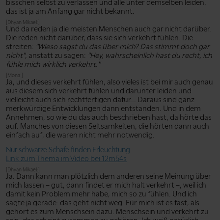
bisschen selbst zu verlassen und alle unter demselben leiden,
das ist ja am Anfang gar nicht bekannt.
[Dhyan Mikael:]
Und da reden ja die meisten Menschen auch gar nicht darüber.
Die reden nicht darüber, dass sie sich verkehrt fühlen. Die
streiten:
"Wieso sagst du das über mich? Das stimmt doch gar
nicht"
, anstatt zu sagen:
"Hey, wahrscheinlich hast du recht, ich
fühle mich wirklich verkehrt."
[Mona:]
Ja, und dieses verkehrt fühlen, also vieles ist bei mir auch genau
aus diesem sich verkehrt fühlen und darunter leiden und
vielleicht auch sich rechtfertigen dafür... Daraus sind ganz
merkwürdige Entwicklungen dann entstanden. Und in dem
Annehmen, so wie du das auch beschrieben hast, da hörte das
auf. Manches von diesen Seltsamkeiten, die hörten dann auch
einfach auf, die waren nicht mehr notwendig.
Nur schwarze Schafe finden Erleuchtung
Link zum Thema im Video bei 12m54s
[Dhyan Mikael:]
Ja. Dann kann man plötzlich dem anderen seine Meinung über
mich lassen – gut, dann findet er mich halt verkehrt –, weil ich
damit kein Problem mehr habe, mich so zu fühlen. Und ich
sagte ja gerade: das geht nicht weg. Für mich ist es fast, als
gehört es zum Menschsein dazu. Menschsein und verkehrt zu