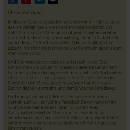
Bitte teile dieses Video auf Facebook
Bitte teile dieses Video auf Pinterest
Bitte teile dieses Video auf LinkedIn
Bitte teile dieses Video über Email
Über dieses Video:
In diesem Gespräch, das Mona Lange mit mir führte, geht
es ums Verkehrtsein. Viele denken dabei zunächst: das
betrifft mich nicht! Aber beim näheren Hinsehen erleben
die meisten dann eine Überraschung, denn in Wirklichkeit
lauert dieses Gefühl hinter vielen Ecken des alltäglichen
Lebens. Man könnte fast meinen, Verkehrtsein gehöre zum
Menschsein dazu.
Und überraschenderweise es ist tatsächlich so. Erst
schiebt man die Schuld für dieses ungeliebte Gefühl dem
Partner zu, dann den eigenen Eltern, doch in Wirklichkeit es
ist viel, viel älter – so alt, dass die erste Geschichte in der
Bibel über den Menschen genau davon handelt: vom
Beginn des Verkehrtseins und dem Ende des Paradieses.
Und nun will man natürlich wissen: wie kommt man
dorthin zurück – zurück ins Paradies? Davon handeln im
Grunde alle meine Videos, aber im Laufe dieses
Austausches zwischen Mona und mir wurde es auf
wundersame und facettenreiche Weise herausgearbeitet,
während wir unsere unterschiedlichen Erfahrungen und
Einsichten teilten.