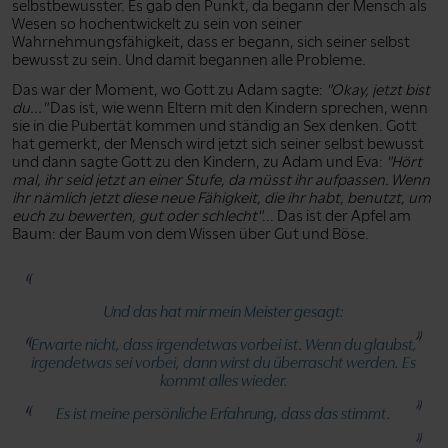
selbstbewusster. Es gab den Punkt, da begann der Mensch als
Wesen so hochentwickelt zu sein von seiner
Wahrnehmungsfähigkeit, dass er begann, sich seiner selbst
bewusst zu sein. Und damit begannen alle Probleme.
Das war der Moment, wo Gott zu Adam sagte:
"Okay, jetzt bist
du..."
Das ist, wie wenn Eltern mit den Kindern sprechen, wenn
sie in die Pubertät kommen und ständig an Sex denken. Gott
hat gemerkt, der Mensch wird jetzt sich seiner selbst bewusst
und dann sagte Gott zu den Kindern, zu Adam und Eva:
"Hört
mal, ihr seid jetzt an einer Stufe, da müsst ihr aufpassen. Wenn
ihr nämlich jetzt diese neue Fähigkeit, die ihr habt, benutzt, um
euch zu bewerten, gut oder schlecht"
... Das ist der Apfel am
Baum: der Baum von dem Wissen über Gut und Böse.
Und das hat mir mein Meister gesagt:
Erwarte nicht, dass irgendetwas vorbei ist. Wenn du glaubst,
irgendetwas sei vorbei, dann wirst du überrascht werden. Es
kommt alles wieder.
Es ist meine persönliche Erfahrung, dass das stimmt.