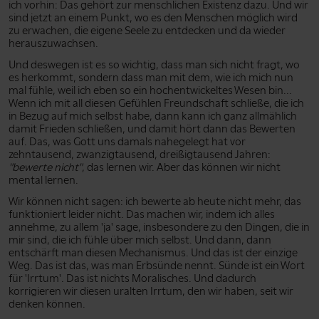
ich vorhin: Das gehört zur menschlichen Existenz dazu. Und wir
sind jetzt an einem Punkt, wo es den Menschen möglich wird
zu erwachen, die eigene Seele zu entdecken und da wieder
herauszuwachsen.
Und deswegen ist es so wichtig, dass man sich nicht fragt, wo
es herkommt, sondern dass man mit dem, wie ich mich nun
mal fühle, weil ich eben so ein hochentwickeltes Wesen bin...
Wenn ich mit all diesen Gefühlen Freundschaft schließe, die ich
in Bezug auf mich selbst habe, dann kann ich ganz allmählich
damit Frieden schließen, und damit hört dann das Bewerten
auf. Das, was Gott uns damals nahegelegt hat vor
zehntausend, zwanzigtausend, dreißigtausend Jahren:
"bewerte nicht"
, das lernen wir. Aber das können wir nicht
mental lernen.
Wir können nicht sagen: ich bewerte ab heute nicht mehr, das
funktioniert leider nicht. Das machen wir, indem ich alles
annehme, zu allem 'ja' sage, insbesondere zu den Dingen, die in
mir sind, die ich fühle über mich selbst. Und dann, dann
entschärft man diesen Mechanismus. Und das ist der einzige
Weg. Das ist das, was man Erbsünde nennt. Sünde ist ein Wort
für 'Irrtum'. Das ist nichts Moralisches. Und dadurch
korrigieren wir diesen uralten Irrtum, den wir haben, seit wir
denken können.