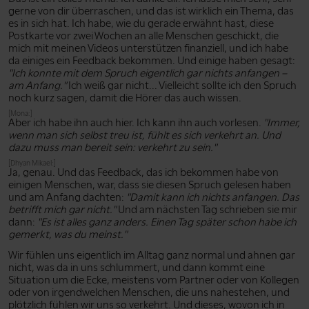
gerne von dir überraschen, und das ist wirklich ein Thema, das
es in sich hat. Ich habe, wie du gerade erwähnt hast, diese
Postkarte vor zwei Wochen an alle Menschen geschickt, die
mich mit meinen Videos unterstützen finanziell, und ich habe
da einiges ein Feedback bekommen. Und einige haben gesagt:
"Ich konnte mit dem Spruch eigentlich gar nichts anfangen –
am Anfang."
Ich weiß gar nicht... Vielleicht sollte ich den Spruch
noch kurz sagen, damit die Hörer das auch wissen.
[Mona:]
Aber ich habe ihn auch hier. Ich kann ihn auch vorlesen.
"Immer,
wenn man sich selbst treu ist, fühlt es sich verkehrt an. Und
dazu muss man bereit sein: verkehrt zu sein."
[Dhyan Mikael:]
Ja, genau. Und das Feedback, das ich bekommen habe von
einigen Menschen, war, dass sie diesen Spruch gelesen haben
und am Anfang dachten:
"Damit kann ich nichts anfangen. Das
betrifft mich gar nicht."
Und am nächsten Tag schrieben sie mir
dann:
"Es ist alles ganz anders. Einen Tag später schon habe ich
gemerkt, was du meinst."
Wir fühlen uns eigentlich im Alltag ganz normal und ahnen gar
nicht, was da in uns schlummert, und dann kommt eine
Situation um die Ecke, meistens vom Partner oder von Kollegen
oder von irgendwelchen Menschen, die uns nahestehen, und
plötzlich fühlen wir uns so verkehrt. Und dieses, wovon ich in