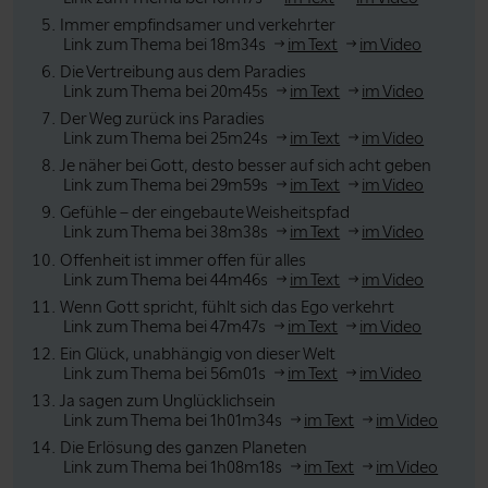
Immer empfindsamer und verkehrter
Link zum Thema bei 18m34s
im Text
im Video
Die Vertreibung aus dem Paradies
Link zum Thema bei 20m45s
im Text
im Video
Der Weg zurück ins Paradies
Link zum Thema bei 25m24s
im Text
im Video
Je näher bei Gott, desto besser auf sich acht geben
Link zum Thema bei 29m59s
im Text
im Video
Gefühle – der eingebaute Weisheitspfad
Link zum Thema bei 38m38s
im Text
im Video
Offenheit ist immer offen für alles
Link zum Thema bei 44m46s
im Text
im Video
Wenn Gott spricht, fühlt sich das Ego verkehrt
Link zum Thema bei 47m47s
im Text
im Video
Ein Glück, unabhängig von dieser Welt
Link zum Thema bei 56m01s
im Text
im Video
Ja sagen zum Unglücklichsein
Link zum Thema bei 1h01m34s
im Text
im Video
Die Erlösung des ganzen Planeten
Link zum Thema bei 1h08m18s
im Text
im Video