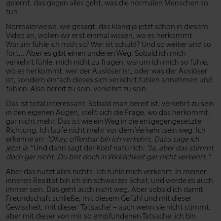
gelernt, das gegen alles geht, was die normalen Menschen so
tun.
Normalerweise, wie gesagt, das klang ja jetzt schon in diesem
Video an, wollen wir erst einmal wissen, wo es herkommt.
Warum fühle ich mich so? Wer ist schuld? Und so weiter und so
fort... Aber es gibt einen anderen Weg: Sobald ich mich
verkehrt fühle, mich nicht zu fragen, warum ich mich so fühle,
wo es herkommt, wer der Auslöser ist, oder was der Auslöser
ist, sondern einfach dieses sich verkehrt fühlen annehmen und
fühlen. Also bereit zu sein, verkehrt zu sein.
Das ist total interessant. Sobald man bereit ist, verkehrt zu sein
in den eigenen Augen, stellt sich die Frage, wo das herkommt,
gar nicht mehr. Das ist wie ein Weg in die entgegengesetzte
Richtung. Ich laufe nicht mehr vor dem Verkehrtsein weg. Ich
erkenne an:
"Okay, offenbar bin ich verkehrt. Dazu sage ich
jetzt ja."
Und dann sagt der Kopf natürlich:
"Ja, aber das stimmt
doch gar nicht. Du bist doch in Wirklichkeit gar nicht verkehrt."
Aber das nützt alles nichts. Ich fühle mich verkehrt. In meiner
inneren Realität bin ich ein schwarzes Schaf, und werde es auch
immer sein. Das geht auch nicht weg. Aber sobald ich damit
Freundschaft schließe, mit diesem Gefühl und mit dieser
Gewissheit, mit dieser 'Tatsache' – auch wenn sie nicht stimmt,
aber mit dieser von mir so empfundenen Tatsache: ich bin