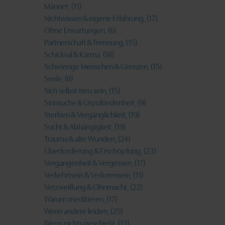
Männer
(11)
Nichtwissen & eigene Erfahrung
(17)
Ohne Erwartungen
(6)
Partnerschaft & Trennung
(15)
Schicksal & Karma
(18)
Schwierige Menschen & Grenzen
(15)
Seele
(8)
Sich selbst treu sein
(15)
Sinnsuche & Unzufriedenheit
(9)
Sterben & Vergänglichkeit
(19)
Sucht & Abhängigkeit
(19)
Trauma & alte Wunden
(24)
Überforderung & Erschöpfung
(23)
Vergangenheit & Vergessen
(17)
Verkehrtsein & Verlorensein
(11)
Verzweiflung & Ohnmacht
(22)
Warum meditieren
(17)
Wenn andere leiden
(25)
Wenn nichts geschieht
(13)