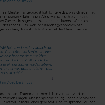
at im Video bei 1m22s
 mein Meister mir gebracht hat. Ich teile das, was ich jeden Tag
er eigenen Erfahrungen. Alles, was ich euch erzähle, ist
her Zuversicht sagen, dass du das auch kannst. Wenn ich das
 Teil des Lebens. Das, worüber Buddha gesprochen hat,
prochen, das natürlich ist; das Teil des Menschseins ist.
e Weisheit, sondern das, was ich von
m Guru höre – im Kontext meiner
eshalb kann ich dir mit solcher
auch du das kannst. Wenn ich das
 ist ein natürlicher Teil des Lebens.
über etwas, das natürlich ist; das
schsein gehört.
at im Video bei 2m28s
hier, um deine Fragen zu deinem Leben zu beantworten,
irituellen Fragen. Und ich spreche häufig über die Samarpan-
 Swamiji, in mein Leben gebracht. Und ich spreche viel über