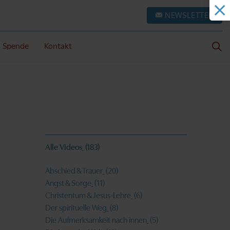
NEWSLETTER
Spende
Kontakt
Alle Videos
(183)
Abschied & Trauer
(20)
Angst & Sorge
(11)
Christentum & Jesus-Lehre
(6)
Der spirituelle Weg
(8)
Die Aufmerksamkeit nach innen
(5)