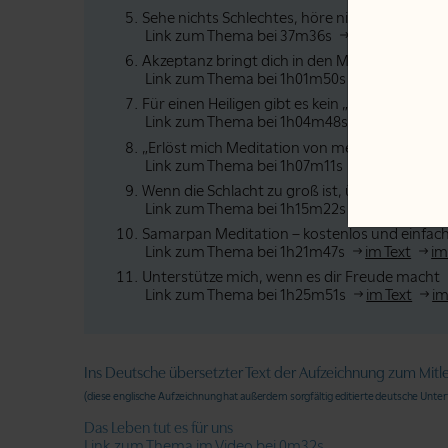
Sehe nichts Schlechtes, höre nichts Schlechte
Link zum Thema bei 37m36s
im Text
im V
Akzeptanz bringt dich in den Moment
Link zum Thema bei 1h01m50s
im Text
im
Für einen Heiligen gibt es kein „und dann“
Link zum Thema bei 1h04m48s
im Text
i
„Erlöst mich Meditation von meinen Süchten?
Link zum Thema bei 1h07m11s
im Text
im
Wenn die Schlacht zu groß ist, überlasse sie G
Link zum Thema bei 1h15m22s
im Text
im
Samarpan Meditation – kostenlos und einfac
Link zum Thema bei 1h21m47s
im Text
im
Unterstütze mich, wenn es dir Freude macht
Link zum Thema bei 1h25m51s
im Text
im
Ins Deutsche übersetzter Text der Aufzeichnung zum Mitl
(diese englische Aufzeichnung hat außerdem sorgfältig editierte deutsche Untert
Das Leben tut es für uns
Link zum Thema im Video bei 0m32s