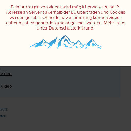
s
Beim Anzeigen von Videos wird möglicherweise deine IP-
ideo
Adresse an Server außerhalb der EU übertragen und Cookies
werden gesetzt. Ohne deine Zustimmung können Videos
daher nicht eingebunden und abgespielt werden. Mehr Infos
 Video
unter
Datenschutzerklärung
.
m Video
“
 Video
ott
 Video
h
 Video
 Video
esen:
itel)