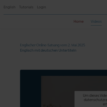
English
Tutorials
Login
Home
Videos
Englischer Online-Satsang
vom 2. Mai 2025
Englisch mit deutschen Untertiteln
Um dieses Vide
datenschutzr
er