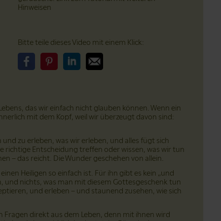
Hinweisen
Bitte teile dieses Video mit einem Klick:
Bitte teile dieses Video auf Facebook
Bitte teile dieses Video auf Pinterest
Bitte teile dieses Video auf LinkedIn
Bitte teile dieses Video über Email
ebens, das wir einfach nicht glauben können. Wenn ein
nnerlich mit dem Kopf, weil wir überzeugt davon sind:
n und zu erleben, was wir erleben, und alles fügt sich
 richtige Entscheidung treffen oder wissen, was wir tun
men – das reicht. Die Wunder geschehen von allein.
nen Heiligen so einfach ist. Für ihn gibt es kein „und
lan, und nichts, was man mit diesem Gottesgeschenk tun
eptieren, und erleben – und staunend zusehen, wie sich
n Fragen direkt aus dem Leben, denn mit ihnen wird