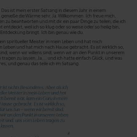
s ist mein erster Satsang in diesem Jahr in einem
h genieße die Wärme sehr. Ja. Willkommen. Ich freue mich,
en zu beantworten und mit dir ein paar Dinge zu teilen, die ich
entdeckt, weil ich so klug oder so weise oder so heilig bin,
 Entdeckung bringt. Ich bin genau wie du.
 ein spiritueller Meister in mein Leben und hat mich
in Leben und hat mich nach Hause gebracht. Es ist wirklich so,
sind; wenn wir willens sind; wenn wir an den Punkt in unserem
ragen zu lassen. Ja.... und ich hatte einfach Glück, und was
res, und genau das teile ich im Satsang.
 ist nichts Besonderes. Aber als ich
eller Meister in mein Leben und hat
ch bereit war, kam ein Guru in mein
ause gebracht. Es ist wirklich so,
ür uns tun – wenn wir bereit sind;
n wir an den Punkt in unserem Leben
it sind, uns vom Leben tragen zu
lassen.