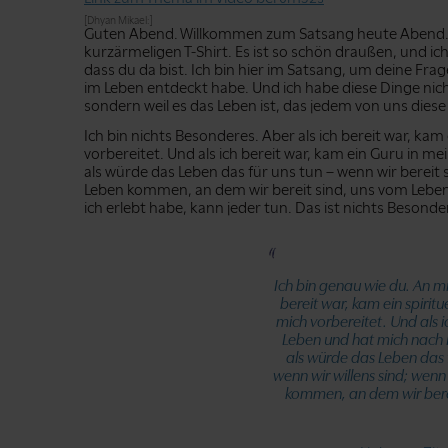
[Dhyan Mikael:]
Guten Abend. Willkommen zum Satsang heute Abend. Da
kurzärmeligen T-Shirt. Es ist so schön draußen, und ic
dass du da bist. Ich bin hier im Satsang, um deine Frag
im Leben entdeckt habe. Und ich habe diese Dinge nicht 
sondern weil es das Leben ist, das jedem von uns diese
Ich bin nichts Besonderes. Aber als ich bereit war, kam
vorbereitet. Und als ich bereit war, kam ein Guru in me
als würde das Leben das für uns tun – wenn wir bereit 
Leben kommen, an dem wir bereit sind, uns vom Leben t
ich erlebt habe, kann jeder tun. Das ist nichts Besonde
Ich bin genau wie du. An mir
bereit war, kam ein spiritu
mich vorbereitet. Und als i
Leben und hat mich nach H
als würde das Leben das f
wenn wir willens sind; wen
kommen, an dem wir bere