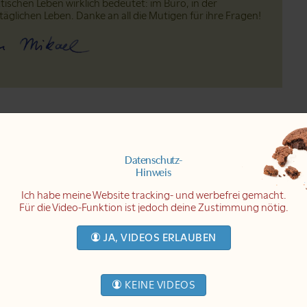
tischen Leben wirklich bedeutet: im Büro, in der
täglichen Leben. Danke an all die Mutigen für ihre Fragen!
Datenschutz-
Hinweis
Ich habe meine Website tracking- und werbefrei gemacht.
Für die Video-Funktion ist jedoch deine Zustimmung nötig.
deo
JA, VIDEOS ERLAUBEN
deo
ideo
KEINE VIDEOS
ideo