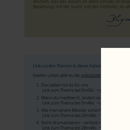
deutlich, was das, wovon ich eben schrieb, im prak
Beziehung, mit der Sucht, mit den Gefühlen, im all
Links zu den Themen in dieser Aufzeichnung:
(weiter unten gibt es die
vollständige Abschrift
).
Das Leben tut es für uns
Link zum Thema bei 0m00s
im Text
im Vi
Wenn du meditierst, ändert sich dein Chef
Link zum Thema bei 5m46s
im Text
im Vi
Wie man einem Meister zuhört
Link zum Thema bei 20m08s
im Text
im V
Nicht dramatisieren – einfach meditieren
Link zum Thema bei 28m46s
im Text
im V