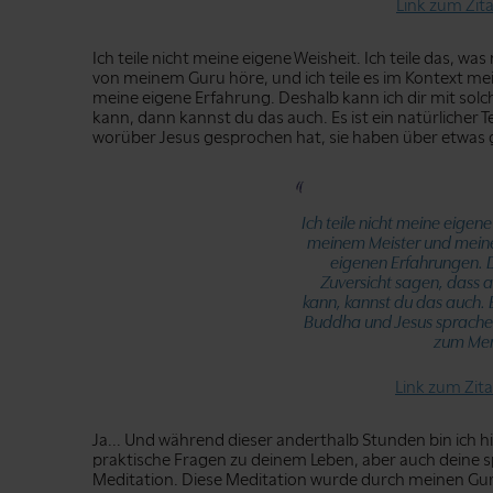
Link zum Zit
Ich teile nicht meine eigene Weisheit. Ich teile das, was
von meinem Guru höre, und ich teile es im Kontext mein
meine eigene Erfahrung. Deshalb kann ich dir mit solc
kann, dann kannst du das auch. Es ist ein natürlicher
worüber Jesus gesprochen hat, sie haben über etwas ges
Ich teile nicht meine eigen
meinem Meister und meine
eigenen Erfahrungen. D
Zuversicht sagen, dass 
kann, kannst du das auch. Es
Buddha und Jesus sprachen 
zum Men
Link zum Zit
Ja... Und während dieser anderthalb Stunden bin ich 
praktische Fragen zu deinem Leben, aber auch deine sp
Meditation. Diese Meditation wurde durch meinen Guru,