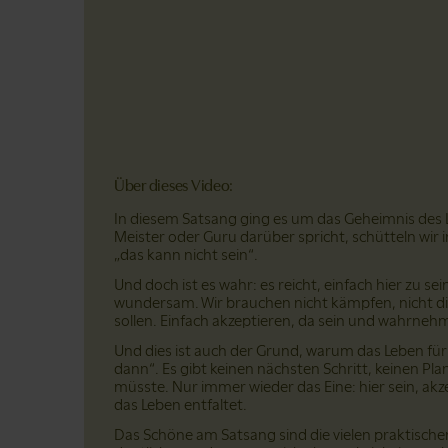
Über dieses Video:
In diesem Satsang ging es um das Geheimnis des L
Meister oder Guru darüber spricht, schütteln wir i
„das kann nicht sein“.
Und doch ist es wahr: es reicht, einfach hier zu sei
wundersam. Wir brauchen nicht kämpfen, nicht die
sollen. Einfach akzeptieren, da sein und wahrneh
Und dies ist auch der Grund, warum das Leben für ei
dann“. Es gibt keinen nächsten Schritt, keinen P
müsste. Nur immer wieder das Eine: hier sein, akz
das Leben entfaltet.
Das Schöne am Satsang sind die vielen praktische