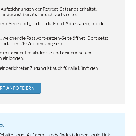
uf­zeich­nungen der Retreat-Satsangs erhältst,
 andere ist bereits für dich vorbereitet:
rn-Seite und gib dort die Email-Adresse ein, mit der
, welcher die Passwort-setzen-Seite öffnet. Dort setzt
ndestens 10 Zeichen lang sein.
ite mit deiner Emailadresse und deinem neuen
h einloggen.
eingerichteter Zugang ist auch für alle künftigen
RT ANFORDERN
st
Website-Logo. Auf dem Handy findest du den Login-Link