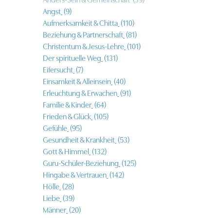
Anders-Sein & Gemeinschaft
(39)
Angst
(9)
Aufmerksamkeit & Chitta
(110)
Beziehung & Partnerschaft
(81)
Christentum & Jesus-Lehre
(101)
Der spirituelle Weg
(131)
Eifersucht
(7)
Einsamkeit & Alleinsein
(40)
Erleuchtung & Erwachen
(91)
Familie & Kinder
(64)
Frieden & Glück
(105)
Gefühle
(95)
Gesundheit & Krankheit
(53)
Gott & Himmel
(132)
Guru-Schüler-Beziehung
(125)
Hingabe & Vertrauen
(142)
Hölle
(28)
Liebe
(39)
Männer
(20)