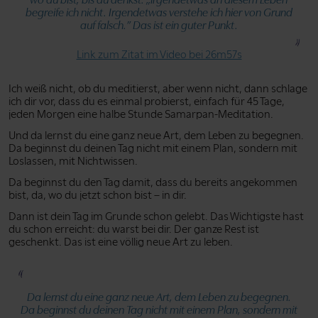
wo du bist; bis du denkst:
„irgendetwas an diesem Leben
begreife ich nicht. Irgendetwas verstehe ich hier von Grund
auf falsch.”
Das ist ein guter Punkt.
Link zum Zitat im Video bei 26m57s
Ich weiß nicht, ob du meditierst, aber wenn nicht, dann schlage
ich dir vor, dass du es einmal probierst, einfach für 45 Tage,
jeden Morgen eine halbe Stunde Samarpan-Meditation.
Und da lernst du eine ganz neue Art, dem Leben zu begegnen.
Da beginnst du deinen Tag nicht mit einem Plan, sondern mit
Loslassen, mit Nichtwissen.
Da beginnst du den Tag damit, dass du bereits angekommen
bist, da, wo du jetzt schon bist – in dir.
Dann ist dein Tag im Grunde schon gelebt. Das Wichtigste hast
du schon erreicht: du warst bei dir. Der ganze Rest ist
geschenkt. Das ist eine völlig neue Art zu leben.
Da lernst du eine ganz neue Art, dem Leben zu begegnen.
Da beginnst du deinen Tag nicht mit einem Plan, sondern mit