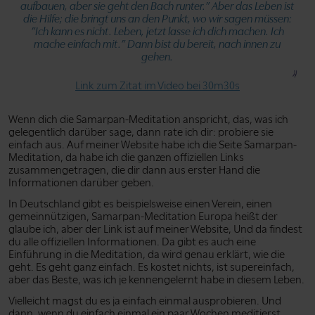
aufbauen, aber sie geht den Bach runter.”
Aber das Leben ist
die Hilfe; die bringt uns an den Punkt, wo wir sagen müssen:
”Ich kann es nicht. Leben, jetzt lasse ich dich machen. Ich
mache einfach mit.”
Dann bist du bereit, nach innen zu
gehen.
Link zum Zitat im Video bei 30m30s
Wenn dich die Samarpan-Meditation anspricht, das, was ich
gelegentlich darüber sage, dann rate ich dir: probiere sie
einfach aus. Auf meiner Website habe ich die Seite Samarpan-
Meditation, da habe ich die ganzen offiziellen Links
zusammengetragen, die dir dann aus erster Hand die
Informationen darüber geben.
In Deutschland gibt es beispielsweise einen Verein, einen
gemeinnützigen, Samarpan-Meditation Europa heißt der
glaube ich, aber der Link ist auf meiner Website, Und da findest
du alle offiziellen Informationen. Da gibt es auch eine
Einführung in die Meditation, da wird genau erklärt, wie die
geht. Es geht ganz einfach. Es kostet nichts, ist supereinfach,
aber das Beste, was ich je kennengelernt habe in diesem Leben.
Vielleicht magst du es ja einfach einmal ausprobieren. Und
dann, wenn du einfach einmal ein paar Wochen meditierst,