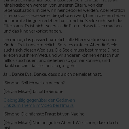
Wir werden natürlich beeinflusst von dem Umfeld, in das wir
hineingeboren werden, von unseren Eltern, von der
Lebenssituation, in die wir hineingeboren werden. Aber letztlich
ist es so, dass jede Seele, die geboren wird, hier in diesem Leben
bestimmte Dinge zu erleben hat – und die Seele sucht sich die
Eltern aus. Es ist nicht so, dass die Eltern etwas falsch machen
und das Kind verkorkst haben.
Ich meine, das passiert natürlich: alle Eltern verkorksen ihre
Kinder. Es ist unvermeidlich. So ist es einfach. Aber die Seele
sucht sich diesen Weg aus. Die Seele muss bestimmte Dinge
erleben auf ihrem Weg, und wir anderen können einfach nur
hilflos zuschauen, und sie lieben so gut wir können, und
dankbar sein, dass es uns so gut geht.
Ja... Danke Eva. Danke, dass du dich gemeldet hast.
[Simone] Soll ich weitermachen?
[Dhyan Mikael] Ja, bitte Simone.
Gleichgültig gegenüber den Gedanken
Link zum Thema im Video bei 11m38s
[Simone] Die nächste Frage ist von Nadine.
[Dhyan Mikael] Nadine, guten Abend. Wie schön, dass du da
bist.