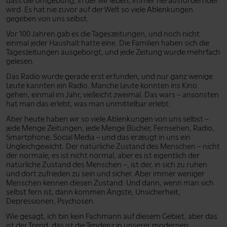
dass die Umgebung, in der wir leben, immer herausfordernder
wird. Es hat nie zuvor auf der Welt so viele Ablenkungen
gegeben von uns selbst.
Vor 100 Jahren gab es die Tageszeitungen, und noch nicht
einmal jeder Haushalt hatte eine. Die Familien haben sich die
Tageszeitungen ausgeborgt, und jede Zeitung wurde mehrfach
gelesen.
Das Radio wurde gerade erst erfunden, und nur ganz wenige
Leute kannten ein Radio. Manche Leute konnten ins Kino
gehen, einmal im Jahr, vielleicht zweimal. Das wars – ansonsten
hat man das erlebt, was man unmittelbar erlebt.
Aber heute haben wir so viele Ablenkungen von uns selbst –
jede Menge Zeitungen, jede Menge Bücher, Fernsehen, Radio,
Smartphone, Social Media – und das erzeugt in uns ein
Ungleichgewicht. Der natürliche Zustand des Menschen – nicht
der normale; es ist nicht normal, aber es ist eigentlich der
natürliche Zustand des Menschen –, ist der, in sich zu ruhen
und dort zufrieden zu sein und sicher. Aber immer weniger
Menschen kennen diesen Zustand. Und dann, wenn man sich
selbst fern ist, dann kommen Ängste, Unsicherheit,
Depressionen, Psychosen.
Wie gesagt, ich bin kein Fachmann auf diesem Gebiet, aber das
ist der Trend, das ist die Tendenz in unserer modernen