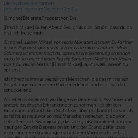
Die Psychose des Partners
Link zum Thema im Video bei 2m22s
[Simone] Die erste Frage ist von Eva.
[Dhyan Mikael] Guten Abend Eva, grüß dich. Schön, dass du da
bist. Ich freue mich.
[Simone]
„Lieber Mikael, vor sechs Monaten ist mein Ex-Partner
in eine Psychose gerutscht. Ich musste mich schützen. Mein
Schmerz ist immer noch da, dass unsere Beziehung so enden
musste. Ich mache jeden Tag die Samarpan-Meditation. Vielen
Dank für deine Worte.”
[Dhyan Mikael] Ja, ich weiß, wovon du
sprichst.
Ich höre das immer wieder von Menschen, die das mit nahen
Angehörigen oder ihrem Partner erleben, und es ist wirklich
schockierend.
Wir leben in einer Zeit, wo Dinge wie Depression, Psychose und
andere psychische Erkrankungen zunehmen. Ich bin kein
Fachmann und auch kein Statistiker, aber mir kommt so vor, als
es hätte es nie zuvor so viele Menschen gegeben, die davon
betroffen sind. Swamiji sagt, dass die große Krankheit unserer
heutigen Zeit die Depression ist. Und der Grund dafür, dass
diese inneren Erkrankungen so auf dem Vormarsch sind, ist,