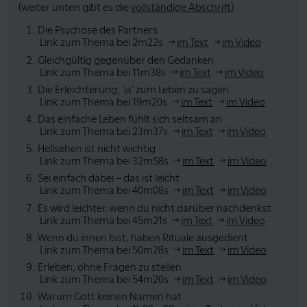
(weiter unten gibt es die
vollständige Abschrift
).
Die Psychose des Partners
Link zum Thema bei 2m22s
im Text
im Video
Gleichgültig gegenüber den Gedanken
Link zum Thema bei 11m38s
im Text
im Video
Die Erleichterung, 'ja' zum Leben zu sagen
Link zum Thema bei 19m20s
im Text
im Video
Das einfache Leben fühlt sich seltsam an
Link zum Thema bei 23m37s
im Text
im Video
Hellsehen ist nicht wichtig
Link zum Thema bei 32m58s
im Text
im Video
Sei einfach dabei – das ist leicht
Link zum Thema bei 40m08s
im Text
im Video
Es wird leichter, wenn du nicht darüber nachdenkst
Link zum Thema bei 45m21s
im Text
im Video
Wenn du innen bist, haben Rituale ausgedient
Link zum Thema bei 50m28s
im Text
im Video
Erleben, ohne Fragen zu stellen
Link zum Thema bei 54m20s
im Text
im Video
Warum Gott keinen Namen hat