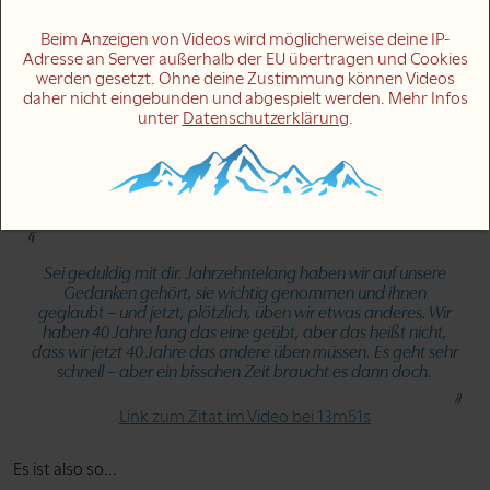
Aber sei geduldig mit dir, Nadine.
Beim Anzeigen von Videos wird möglicherweise deine IP-
Adresse an Server außerhalb der EU übertragen und Cookies
Wir tun hier etwas, was wir noch nie zuvor im Leben getan
werden gesetzt. Ohne deine Zustimmung können Videos
haben. Jahrzehntelang haben wir uns auf unsere Gedanken
daher nicht eingebunden und abgespielt werden. Mehr Infos
gehört und haben sie wichtig genommen und haben ihnen
unter
Datenschutzerklärung
.
geglaubt – und jetzt, plötzlich, üben wir etwas anderes. Und
wenn wir 40 Jahre lang das eine geübt haben, dann heißt es
nicht, dass wir jetzt 40 Jahre das andere üben müssen. Es geht
sehr schnell – aber ein bisschen Zeit braucht es dann doch.
Sei geduldig mit dir. Jahrzehntelang haben wir auf unsere
Gedanken gehört, sie wichtig genommen und ihnen
geglaubt – und jetzt, plötzlich, üben wir etwas anderes. Wir
haben 40 Jahre lang das eine geübt, aber das heißt nicht,
dass wir jetzt 40 Jahre das andere üben müssen. Es geht sehr
schnell – aber ein bisschen Zeit braucht es dann doch.
Link zum Zitat im Video bei 13m51s
Es ist also so...