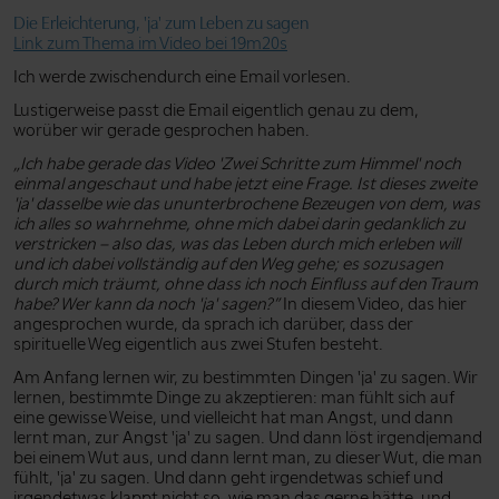
Die Erleichterung, 'ja' zum Leben zu sagen
Link zum Thema im Video bei 19m20s
Ich werde zwischendurch eine Email vorlesen.
Lustigerweise passt die Email eigentlich genau zu dem,
worüber wir gerade gesprochen haben.
„Ich habe gerade das Video 'Zwei Schritte zum Himmel' noch
einmal angeschaut und habe jetzt eine Frage. Ist dieses zweite
'ja' dasselbe wie das ununterbrochene Bezeugen von dem, was
ich alles so wahrnehme, ohne mich dabei darin gedanklich zu
verstricken – also das, was das Leben durch mich erleben will
und ich dabei vollständig auf den Weg gehe; es sozusagen
durch mich träumt, ohne dass ich noch Einfluss auf den Traum
habe? Wer kann da noch 'ja' sagen?”
In diesem Video, das hier
angesprochen wurde, da sprach ich darüber, dass der
spirituelle Weg eigentlich aus zwei Stufen besteht.
Am Anfang lernen wir, zu bestimmten Dingen 'ja' zu sagen. Wir
lernen, bestimmte Dinge zu akzeptieren: man fühlt sich auf
eine gewisse Weise, und vielleicht hat man Angst, und dann
lernt man, zur Angst 'ja' zu sagen. Und dann löst irgendjemand
bei einem Wut aus, und dann lernt man, zu dieser Wut, die man
fühlt, 'ja' zu sagen. Und dann geht irgendetwas schief und
irgendetwas klappt nicht so, wie man das gerne hätte, und