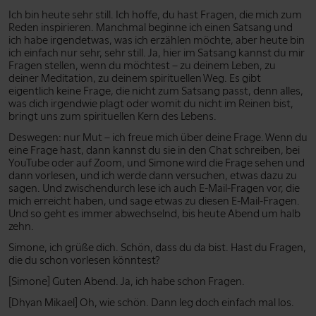
Ich bin heute sehr still. Ich hoffe, du hast Fragen, die mich zum
Reden inspirieren. Manchmal beginne ich einen Satsang und
ich habe irgendetwas, was ich erzählen möchte, aber heute bin
ich einfach nur sehr, sehr still. Ja, hier im Satsang kannst du mir
Fragen stellen, wenn du möchtest – zu deinem Leben, zu
deiner Meditation, zu deinem spirituellen Weg. Es gibt
eigentlich keine Frage, die nicht zum Satsang passt, denn alles,
was dich irgendwie plagt oder womit du nicht im Reinen bist,
bringt uns zum spirituellen Kern des Lebens.
Deswegen: nur Mut – ich freue mich über deine Frage. Wenn du
eine Frage hast, dann kannst du sie in den Chat schreiben, bei
YouTube oder auf Zoom, und Simone wird die Frage sehen und
dann vorlesen, und ich werde dann versuchen, etwas dazu zu
sagen. Und zwischendurch lese ich auch E-Mail-Fragen vor, die
mich erreicht haben, und sage etwas zu diesen E-Mail-Fragen.
Und so geht es immer abwechselnd, bis heute Abend um halb
zehn.
Simone, ich grüße dich. Schön, dass du da bist. Hast du Fragen,
die du schon vorlesen könntest?
[Simone] Guten Abend. Ja, ich habe schon Fragen.
[Dhyan Mikael] Oh, wie schön. Dann leg doch einfach mal los.