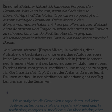
[Simone]
„Geliebter Mikael, ich habe eine Frage zu den
Gedanken. Was kann ich tun, wenn die Gedanken so
übermächtig sind? Die letzten Tage waren so geprägt mit
extrem wichtigen Gedanken. Deine Worte in den
Morgenmomenten haben mir kurz geholfen, wie zum Beispiel
ohne Antworten und Fragen zu leben oder nicht in die Zukunft
zu schauen. Kurz war da die Stille, aber dann ging das
Maschinengewehr wieder los. Hast du ein paar Worte für mich?
Danke.
Von Herzen. Nadine.”
[Dhyan Mikael] Ja, weißt du, diese
Aufgabe, die Gedanken zu ignorieren, diese Aufgabe, eben
keine Antwort zu brauchen, die stellt sich in jedem Moment
neu. In jedem Moment des Tages müssen wir dafür bereit sein.
Es reicht nicht, morgens zu meditieren und morgens zu sagen,
„ja, Gott, das ist dein Tag”
. Das ist der Anfang. Da ist es leicht.
Da üben wir das – in der Meditation. Aber dann geht der Tag
los, und damit die Gedanken.
Diese Aufgabe, die Gedanken zu ignorieren und keine
Antwort zu brauchen, stellt sich in jedem Moment neu. Es
reicht nicht, morgens zu meditieren. Da üben wir das, aber