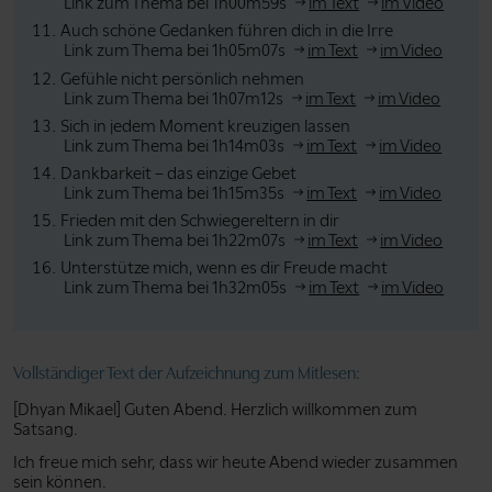
Link zum Thema bei 1h00m59s
im Text
im Video
Auch schöne Gedanken führen dich in die Irre
Link zum Thema bei 1h05m07s
im Text
im Video
Gefühle nicht persönlich nehmen
Link zum Thema bei 1h07m12s
im Text
im Video
Sich in jedem Moment kreuzigen lassen
Link zum Thema bei 1h14m03s
im Text
im Video
Dankbarkeit – das einzige Gebet
Link zum Thema bei 1h15m35s
im Text
im Video
Frieden mit den Schwiegereltern in dir
Link zum Thema bei 1h22m07s
im Text
im Video
Unterstütze mich, wenn es dir Freude macht
Link zum Thema bei 1h32m05s
im Text
im Video
Vollständiger Text der Aufzeichnung zum Mitlesen:
[Dhyan Mikael] Guten Abend. Herzlich willkommen zum
Satsang.
Ich freue mich sehr, dass wir heute Abend wieder zusammen
sein können.