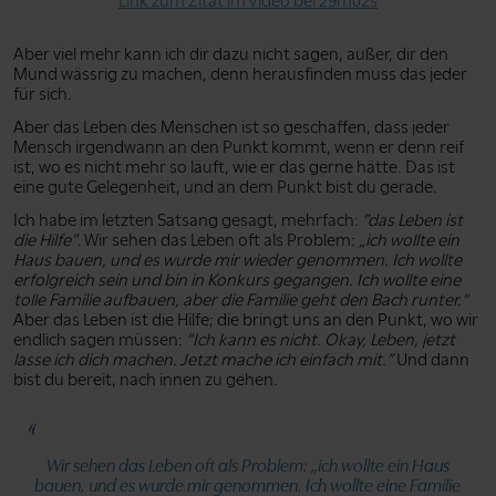
Link zum Zitat im Video bei 29m02s
Aber viel mehr kann ich dir dazu nicht sagen, außer, dir den
Mund wässrig zu machen, denn herausfinden muss das jeder
für sich.
Aber das Leben des Menschen ist so geschaffen, dass jeder
Mensch irgendwann an den Punkt kommt, wenn er denn reif
ist, wo es nicht mehr so läuft, wie er das gerne hätte. Das ist
eine gute Gelegenheit, und an dem Punkt bist du gerade.
Ich habe im letzten Satsang gesagt, mehrfach:
”das Leben ist
die Hilfe”
. Wir sehen das Leben oft als Problem:
„ich wollte ein
Haus bauen, und es wurde mir wieder genommen. Ich wollte
erfolgreich sein und bin in Konkurs gegangen. Ich wollte eine
tolle Familie aufbauen, aber die Familie geht den Bach runter.”
Aber das Leben ist die Hilfe; die bringt uns an den Punkt, wo wir
endlich sagen müssen:
”Ich kann es nicht. Okay, Leben, jetzt
lasse ich dich machen. Jetzt mache ich einfach mit.”
Und dann
bist du bereit, nach innen zu gehen.
Wir sehen das Leben oft als Problem:
„ich wollte ein Haus
bauen, und es wurde mir genommen. Ich wollte eine Familie