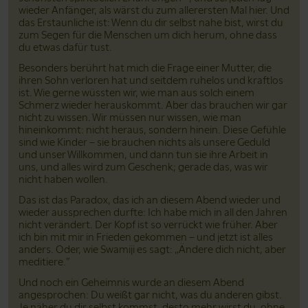
wieder Anfänger, als wärst du zum allerersten Mal hier. Und
das Erstaunliche ist: Wenn du dir selbst nahe bist, wirst du
zum Segen für die Menschen um dich herum, ohne dass
du etwas dafür tust.
Besonders berührt hat mich die Frage einer Mutter, die
ihren Sohn verloren hat und seitdem ruhelos und kraftlos
ist. Wie gerne wüssten wir, wie man aus solch einem
Schmerz wieder herauskommt. Aber das brauchen wir gar
nicht zu wissen. Wir müssen nur wissen, wie man
hineinkommt: nicht heraus, sondern hinein. Diese Gefühle
sind wie Kinder – sie brauchen nichts als unsere Geduld
und unser Willkommen, und dann tun sie ihre Arbeit in
uns, und alles wird zum Geschenk; gerade das, was wir
nicht haben wollen.
Das ist das Paradox, das ich an diesem Abend wieder und
wieder aussprechen durfte: Ich habe mich in all den Jahren
nicht verändert. Der Kopf ist so verrückt wie früher. Aber
ich bin mit mir in Frieden gekommen – und jetzt ist alles
anders. Oder, wie Swamiji es sagt: „Ändere dich nicht, aber
meditiere.”
Und noch ein Geheimnis wurde an diesem Abend
angesprochen: Du weißt gar nicht, was du anderen gibst.
Je näher du dir selbst kommst, desto mehr wirst du, ohne