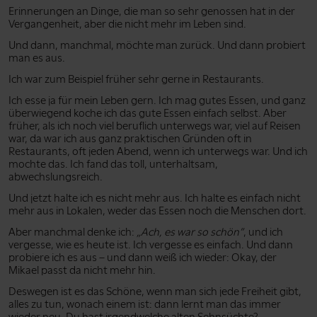
Erinnerungen an Dinge, die man so sehr genossen hat in der
Vergangenheit, aber die nicht mehr im Leben sind.
Und dann, manchmal, möchte man zurück. Und dann probiert
man es aus.
Ich war zum Beispiel früher sehr gerne in Restaurants.
Ich esse ja für mein Leben gern. Ich mag gutes Essen, und ganz
überwiegend koche ich das gute Essen einfach selbst. Aber
früher, als ich noch viel beruflich unterwegs war, viel auf Reisen
war, da war ich aus ganz praktischen Gründen oft in
Restaurants, oft jeden Abend, wenn ich unterwegs war. Und ich
mochte das. Ich fand das toll, unterhaltsam,
abwechslungsreich.
Und jetzt halte ich es nicht mehr aus. Ich halte es einfach nicht
mehr aus in Lokalen, weder das Essen noch die Menschen dort.
Aber manchmal denke ich:
„Ach, es war so schön”
, und ich
vergesse, wie es heute ist. Ich vergesse es einfach. Und dann
probiere ich es aus – und dann weiß ich wieder: Okay, der
Mikael passt da nicht mehr hin.
Deswegen ist es das Schöne, wenn man sich jede Freiheit gibt,
alles zu tun, wonach einem ist: dann lernt man das immer
wieder neu. Du hast irgendwelche alten Sehnsüchte?