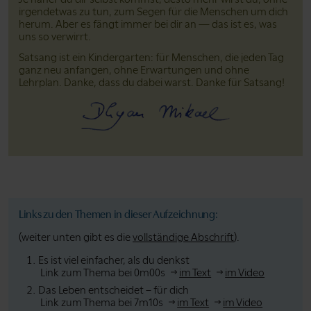
irgendetwas zu tun, zum Segen für die Menschen um dich
herum. Aber es fängt immer bei dir an — das ist es, was
uns so verwirrt.
Satsang ist ein Kindergarten: für Menschen, die jeden Tag
ganz neu anfangen, ohne Erwartungen und ohne
Lehrplan. Danke, dass du dabei warst. Danke für Satsang!
Links zu den Themen in dieser Aufzeichnung:
(weiter unten gibt es die
vollständige Abschrift
).
Es ist viel einfacher, als du denkst
Link zum Thema bei 0m00s
im Text
im Video
Das Leben entscheidet – für dich
Link zum Thema bei 7m10s
im Text
im Video