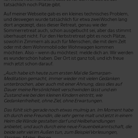
tatsächlich noch Plätze gibt.
Auf meiner Webseite gab es ein kleines technisches Problem,
und deswegen wurde tatsächlich für etwa zwei Wochen lang
dort angezeigt, dass dieser Retreat, genau wie der
Sommerretreat auch, schon ausgebucht sei, aber das stimmt
überhaupt nicht. Für den Herbstretreat gibt es noch Plätze,
sowohl in Zimmern als auch für Menschen, die mit dem Zelt
oder mit dem Wohnmobil oder Wohnwagen kommen
möchten. Also – wenn du möchtest: melde dich an. Wir werden
es wunderschön haben. Der Ort ist ganz toll, und ich freue
mich jetzt schon darauf.
„Auch habe ich heute zum ersten Mal die Samarpan-
Meditation gemacht, immer wieder mit vielen Gedanken
unterbrochen, aber auch mit einer Ahnung, dass dies auf
Dauer meine Persönlichkeit verschwinden lässt und ein
Zustand wie bei den kleinen Kindern eintritt, wie
Gedankenfreiheit, ohne Ziel, ohne Erwartungen.
Das fühlt sich gerade noch etwas mulmig an. Im Moment habe
ich durch eine Freundin, die sehr gerne malt und jetzt in einem
Heim die Wände gestalten darf und Heilbehandlungen
anbietet, und auch durch eine neue Frauenbekanntschaft, die
beide sehr viel im Außen tun, zum Beispiel Vorlesungen,
Stricken, Malen, Reisen...