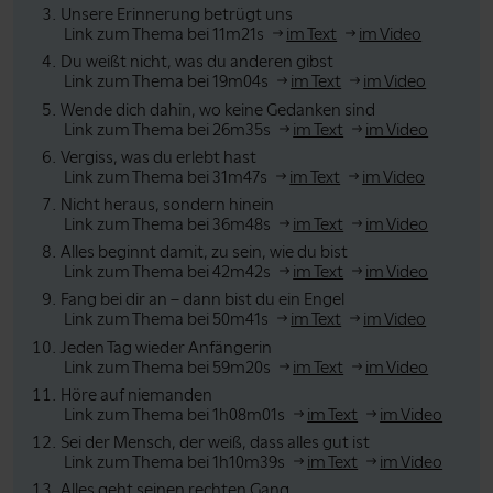
Unsere Erinnerung betrügt uns
Link zum Thema bei 11m21s
im Text
im Video
Du weißt nicht, was du anderen gibst
Link zum Thema bei 19m04s
im Text
im Video
Wende dich dahin, wo keine Gedanken sind
Link zum Thema bei 26m35s
im Text
im Video
Vergiss, was du erlebt hast
Link zum Thema bei 31m47s
im Text
im Video
Nicht heraus, sondern hinein
Link zum Thema bei 36m48s
im Text
im Video
Alles beginnt damit, zu sein, wie du bist
Link zum Thema bei 42m42s
im Text
im Video
Fang bei dir an – dann bist du ein Engel
Link zum Thema bei 50m41s
im Text
im Video
Jeden Tag wieder Anfängerin
Link zum Thema bei 59m20s
im Text
im Video
Höre auf niemanden
Link zum Thema bei 1h08m01s
im Text
im Video
Sei der Mensch, der weiß, dass alles gut ist
Link zum Thema bei 1h10m39s
im Text
im Video
Alles geht seinen rechten Gang