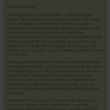
Bitte teile dieses Video auf Facebook
Bitte teile dieses Video auf Pinterest
Bitte teile dieses Video auf LinkedIn
Bitte teile dieses Video über Email
Über dieses Video:
„Es ist viel einfacher, als du denkst” – mit diesem Satz
begann dieser Abend, und er zog sich wie ein stiller Faden
durch alle Fragen und Antworten. Denn das ist die
eigentliche Botschaft eines jeden Satsangs: dass es nicht
darum geht, anders zu werden oder irgendwo
anzukommen. Es geht nur darum, leer zu werden und die
Aufmerksamkeit dorthin zu wenden, wo es still ist in dir.
Diesen Ort hat jeder Mensch, und er ist immer da. Das
Einzige, was uns hindert, ist der Gedanke, so einfach könne
es nicht sein.
Die Fragen dieses Abends kreisten um die immer gleichen
menschlichen Themen: um Entscheidungen, die das Leben
in Wirklichkeit für uns trifft; um Freundschaften, die sich
wandeln, wenn man beginnt zu meditieren; um die
Erinnerung, die uns betrügt und uns zurücklocken will in
eine Vergangenheit, die es längst nicht mehr gibt; um
Angst, um Gedanken, um den Wunsch, endlich loslassen
zu können.
Und meine Antwort war im Grunde immer dieselbe: Sei,
wie du bist. Vergiss, was du erlebt hast – sogar die
schönsten spirituellen Erfahrungen –, und sei jeden Tag