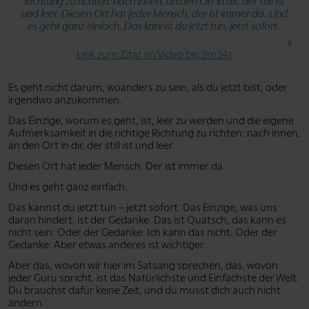
Richtung zu richten: nach innen, an den Ort in dir, der still ist
und leer. Diesen Ort hat jeder Mensch, der ist immer da. Und
es geht ganz einfach. Das kannst du jetzt tun, jetzt sofort.
Link zum Zitat im Video bei 3m34s
Es geht nicht darum, woanders zu sein, als du jetzt bist, oder
irgendwo anzukommen.
Das Einzige, worum es geht, ist, leer zu werden und die eigene
Aufmerksamkeit in die richtige Richtung zu richten: nach innen,
an den Ort in dir, der still ist und leer.
Diesen Ort hat jeder Mensch. Der ist immer da.
Und es geht ganz einfach.
Das kannst du jetzt tun – jetzt sofort. Das Einzige, was uns
daran hindert, ist der Gedanke: Das ist Quatsch, das kann es
nicht sein. Oder der Gedanke: Ich kann das nicht. Oder der
Gedanke: Aber etwas anderes ist wichtiger.
Aber das, wovon wir hier im Satsang sprechen, das, wovon
jeder Guru spricht, ist das Natürlichste und Einfachste der Welt.
Du brauchst dafür keine Zeit, und du musst dich auch nicht
ändern.