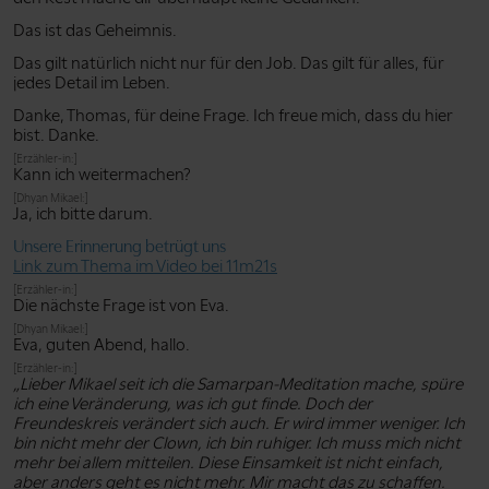
Das ist das Geheimnis.
Das gilt natürlich nicht nur für den Job. Das gilt für alles, für
jedes Detail im Leben.
Danke, Thomas, für deine Frage. Ich freue mich, dass du hier
bist. Danke.
[Erzähler-in:]
Kann ich weitermachen?
[Dhyan Mikael:]
Ja, ich bitte darum.
Unsere Erinnerung betrügt uns
Link zum Thema im Video bei 11m21s
[Erzähler-in:]
Die nächste Frage ist von Eva.
[Dhyan Mikael:]
Eva, guten Abend, hallo.
[Erzähler-in:]
„Lieber Mikael seit ich die Samarpan-Meditation mache, spüre
ich eine Veränderung, was ich gut finde. Doch der
Freundeskreis verändert sich auch. Er wird immer weniger. Ich
bin nicht mehr der Clown, ich bin ruhiger. Ich muss mich nicht
mehr bei allem mitteilen. Diese Einsamkeit ist nicht einfach,
aber anders geht es nicht mehr. Mir macht das zu schaffen.