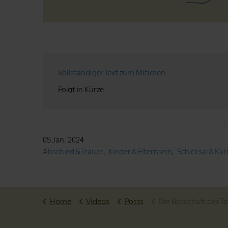
Vollständiger Text zum Mitlesen:
Folgt in Kürze.
05 Jan. 2024
Abschied & Trauer
Kinder & Elternsein
Schicksal & Ka
Home
Videos
Posts
Die Botschaft des T