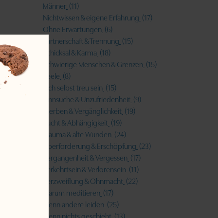
Männer
(11)
Nichtwissen & eigene Erfahrung
(17)
Ohne Erwartungen
(6)
Partnerschaft & Trennung
(15)
Schicksal & Karma
(18)
Schwierige Menschen & Grenzen
(15)
Seele
(8)
Sich selbst treu sein
(15)
Sinnsuche & Unzufriedenheit
(9)
Sterben & Vergänglichkeit
(19)
Sucht & Abhängigkeit
(19)
Trauma & alte Wunden
(24)
Überforderung & Erschöpfung
(23)
Vergangenheit & Vergessen
(17)
Verkehrtsein & Verlorensein
(11)
Verzweiflung & Ohnmacht
(22)
Warum meditieren
(17)
Wenn andere leiden
(25)
Wenn nichts geschieht
(13)