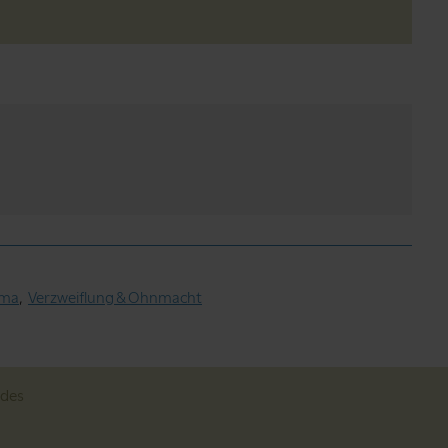
rma
Verzweiflung & Ohnmacht
odes