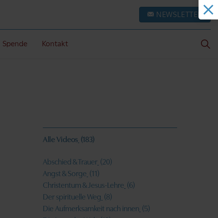
NEWSLETTER
Spende
Kontakt
Alle Videos
(183)
Abschied & Trauer
(20)
Angst & Sorge
(11)
Christentum & Jesus-Lehre
(6)
Der spirituelle Weg
(8)
Die Aufmerksamkeit nach innen
(5)