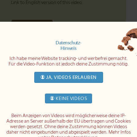
Link to English version of this video
Datenschutz-
Hinweis
Untertitel in Kürze
Ich habe meine Website tracking- und werbefrei gemacht.
Für die Video-Funktion ist jedoch deine Zustimmung nötig.
JA, VIDEOS ERLAUBEN
KEINE VIDEOS
Dieses Video hat eine 2. Audiospur ohne Natur­
geräusche. Link zum Tutorial mit weiteren
Beim Anzeigen von Videos wird möglicherweise deine IP-
Hinweisen
Adresse an Server außerhalb der EU übertragen und Cookies
werden gesetzt. Ohne deine Zustimmung können Videos
daher nicht eingebunden und abgespielt werden. Mehr Infos