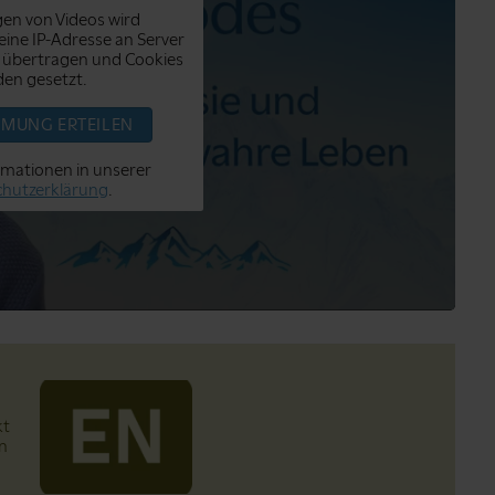
en von Videos wird
ine IP-Adresse an Server
 übertragen und Cookies
en gesetzt.
MMUNG ERTEILEN
rmationen in unserer
hutzerklärung
.
kt
in