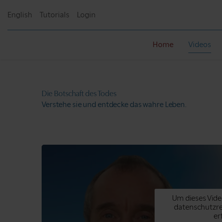
English
Tutorials
Login
Home
Videos
Die Botschaft
des Todes
Verstehe sie und
entdecke das wahre Leben.
Um dieses Vide
datenschutzr
er