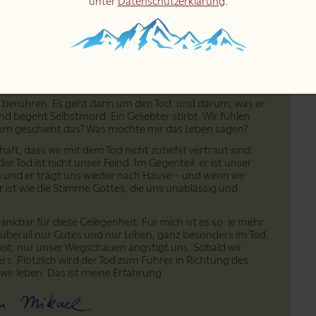
unter
Datenschutzerklärung
.
Bitte teile dieses Video mit einem Klick:
Bitte teile dieses Video auf Facebook
Bitte teile dieses Video auf Pinterest
Bitte teile dieses Video auf LinkedIn
Bitte teile dieses Video über Email
st berühren. Es geht darin um den Tod. und darum, was er
ind begeht Selbstmord. Ein Geliebter stirbt. Wir fühlen
arum geschieht das? Was möchte mir das Leben sagen?
aft, dass wir mit dem Tod nicht zutiefst vertraut sind;
r Tod ist nicht unser Feind. Im Gegenteil: er ist unser
en und er trägt uns wieder nach Hause – und wenn wir
Er ist wie die Stimme Gottes, die uns unablässig und
ankbar für diese Gelegenheit. Für mich ist es so: je mehr
h überall nur Gutes und nur Leben, ganz besonders im Tod.
heit, nur unser Wegschauen ängstigt uns. Sobald wir
rs. Plötzlich wird der Tod zum Führer in Richtung des
wir leben. Das ist meine Erfahrung.