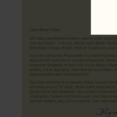
Über dieses Video:
Ich habe zwei Briefe erhalten, welche mich zutief
mit uns macht – mit uns, die wir noch leben. Ein K
Entsetzen, Trauer, Angst. Und wir fragen uns: w
Es ist ein seltsames Phänomen in unserer Gesellsch
dass wir ihn nicht durch und durch kennen. Denn de
treuester Begleiter, er kam mit uns in dieses Leb
wollen, tut er dies jetzt, während wir noch leben. 
liebevoll auffordert: erinnere Dich!
Darüber spreche ich in diesem Video, und ich bin d
ich loslasse und "Ja" sage, desto mehr erkenne ic
Da ist nichts Schreckliches. Nur unsere Unwissen
innehalten, fühlen und hinschauen, wird alles ande
wahren Lebens, das auf uns wartet, hier, während 