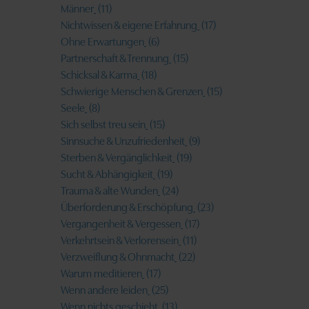
Männer
(11)
Nichtwissen & eigene Erfahrung
(17)
Ohne Erwartungen
(6)
Partnerschaft & Trennung
(15)
Schicksal & Karma
(18)
Schwierige Menschen & Grenzen
(15)
Seele
(8)
Sich selbst treu sein
(15)
Sinnsuche & Unzufriedenheit
(9)
Sterben & Vergänglichkeit
(19)
Sucht & Abhängigkeit
(19)
Trauma & alte Wunden
(24)
Überforderung & Erschöpfung
(23)
Vergangenheit & Vergessen
(17)
Verkehrtsein & Verlorensein
(11)
Verzweiflung & Ohnmacht
(22)
Warum meditieren
(17)
Wenn andere leiden
(25)
Wenn nichts geschieht
(13)