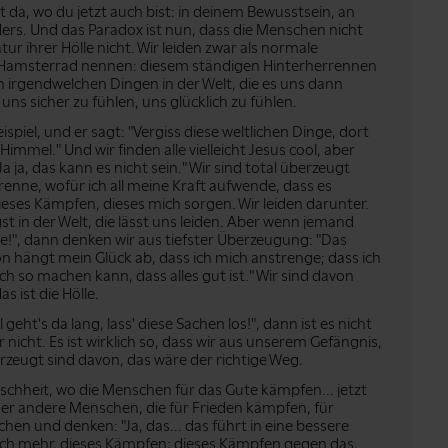
st da, wo du jetzt auch bist: in deinem Bewusstsein, an
nders. Und das Paradox ist nun, dass die Menschen nicht
atur ihrer Hölle nicht. Wir leiden zwar als normale
amsterrad nennen: diesem ständigen Hinterherrennen
h irgendwelchen Dingen in der Welt, die es uns dann
uns sicher zu fühlen, uns glücklich zu fühlen.
iel, und er sagt: "Vergiss diese weltlichen Dinge, dort
Himmel." Und wir finden alle vielleicht Jesus cool, aber
 ja, das kann es nicht sein." Wir sind total überzeugt
renne, wofür ich all meine Kraft aufwende, dass es
 dieses Kämpfen, dieses mich sorgen. Wir leiden darunter.
t in der Welt, die lässt uns leiden. Aber wenn jemand
ölle!", dann denken wir aus tiefster Überzeugung: "Das
von hängt mein Glück ab, dass ich mich anstrenge; dass ich
lich so machen kann, dass alles gut ist." Wir sind davon
s ist die Hölle.
's da lang, lass' diese Sachen los!", dann ist es nicht
r nicht. Es ist wirklich so, dass wir aus unserem Gefängnis,
erzeugt sind davon, das wäre der richtige Weg.
enschheit, wo die Menschen für das Gute kämpfen... jetzt
er andere Menschen, die für Frieden kämpfen, für
en und denken: "Ja, das... das führt in eine bessere
 noch mehr, dieses Kämpfen; dieses Kämpfen gegen das,