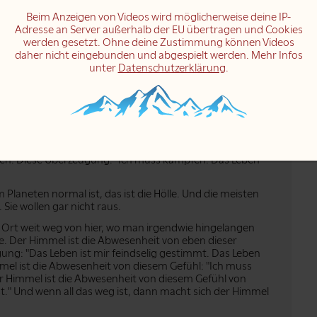
 um uns Angst zu machen: "Ich will bloß nicht in die Hölle
Beim Anzeigen von Videos wird möglicherweise deine IP-
Hölle komme?" Und ich finde das sehr interessant. Ich
Adresse an Server außerhalb der EU übertragen und Cookies
d wo der Himmel ist, um danach darüber zu sprechen, wie
werden gesetzt. Ohne deine Zustimmung können Videos
daher nicht eingebunden und abgespielt werden. Mehr Infos
unter
Datenschutzerklärung
.
t ein von einem berühmten Dichter. Den Namen habe ich
Es heißt: "Das beste Gefängnis ist das Gefängnis, von dem
 Die Menschen ahnen gar nicht, dass sie in einem
uch gar nicht, herauszukommen. Und so ist es mit der
ben, dieses Leben, das für die meisten Menschen
Sorge und Angst um die Zukunft, angefüllt mit Angst und
nruhe, die die meisten Menschen zu gut kennen; so gut
men. Diese Überzeugung: "Ich muss kämpfen. Das Leben
Planeten normal ist, das ist die Hölle. Und die meisten
 Sie wollen gar nicht raus.
n Ort weit weg von hier, wo man irgendwie hingelangen
le. Der Himmel ist die Abwesenheit von eben dieser
ng: "Das Leben ist mir feindselig gestimmt. Das Leben
immel ist die Abwesenheit von diesem Gefühl: "Ich muss
r Himmel ist die Abwesenheit von diesem Gefühl von
ngst." Und wenn all das weg ist, dann macht sich der Himmel