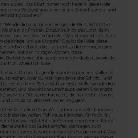
chten wollen, das führt immer noch tiefer in diese Hölle
pringt einer Verzweiflung, einer tiefen Zukunftsangst, und
elt richtig machen."
"Wende dich nach innen. Vergiss die Welt. Richte Dich
g. Mache in dir Frieden. Entzünde in dir das Licht, dann
nnen wir nur den Kopf schütteln: "Wer kümmert sich dann
die Kriege, um die Kämpfe?" Das ist die Hölle; diese
en sind so gebaut, dass sie nicht zu durchdringen sind.
enten, mit den richtigen Worten, diese
g. Du bist davon überzeugt: so wie du denkst, so wie du
t Quatsch, ist einfach Käse.
h etwas. Du hörst irgendjemanden sprechen, vielleicht
ru sprechen, oder du liest irgendeine alte Schrift... und
. Da liest du dann: "Setze Gott an erste Stelle, wende dich
erstehst, und obwohl das überhaupt keinen Sinn ergibt,
weißt du: "Ah ja, der hat recht, die hat recht!" Das ist
t, und dich daran erinnert, wo es lang geht.
ht einfach keinen Sinn. Wir sind von uns selbst und von
cht loslassen wollen: "Ich muss kämpfen, für mich, für
r Kinder. Und was entsteht dann? Immer noch mehr Kampf.
, die heute für das Gute kämpfen, die tragen auch
 wofür man kämpft, worüber man sich Sorgen macht. Was
Welt trägt, ist sich Sorgen machen. Und so geht es immer