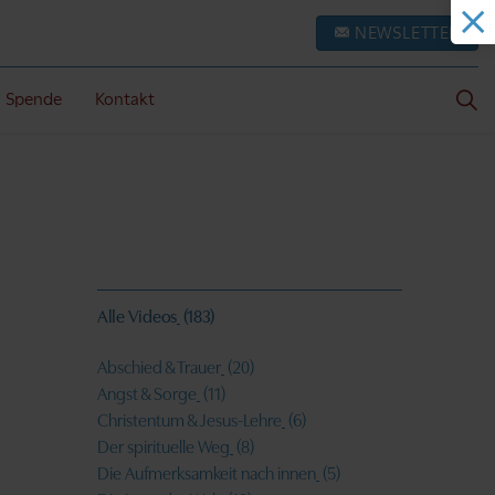
NEWSLETTER
Spende
Kontakt
Alle Videos
(183)
Abschied & Trauer
(20)
Angst & Sorge
(11)
Christentum & Jesus-Lehre
(6)
Der spirituelle Weg
(8)
Die Aufmerksamkeit nach innen
(5)