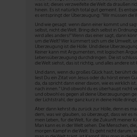
was ist; dieses verzweifelte die Welt da draußen ri
hinein. Es ist natürlich total gut gemeint. Es ents
es entspringt der Überzeugung: "Wir müssen die W
Und wie gesagt: wenn dann einer kommt und sagt: 
selbst, nicht die Welt. Bring dich selbst in Ordnun
wird alles anders!" Wenn das einer sagt, dann kö
um die Welt? Wer kümmert sich um die Umwelt, um 
Überzeugung ist die Hölle. Und diese Überzeugung
Keiner kann mit Argumenten, mit logischen Argum
Lebensüberzeugung durchdringen. Die ist schlüssi
die Welt siehst, das ist richtig, und alles andere is
Und dann, wenn du großes Glück hast, berührt dic
liest Du ein Zitat von Jesus oder du hörst einen Gu
da, da spricht dann einer davon, wie es wirklich ist
nach innen." Und obwohl du es überhaupt nicht v
und obwohl es gegen all deine Überzeugungen geht, 
der Lichtstrahl, der ganz kurz in deine Hölle dring
Aber dann kehrst du zurück zur Hölle, denn es mac
dem, was wir glauben, so überzeugt, dass wir es ni
mein Leben, für die Welt, für die Zukunft meine
Man kann es in der Welt sehen. Die Menschen, die
morgen Kampf in die Welt. Es geht nicht darum,
man in die Welt trägt, ist Kampf. Was man in die 