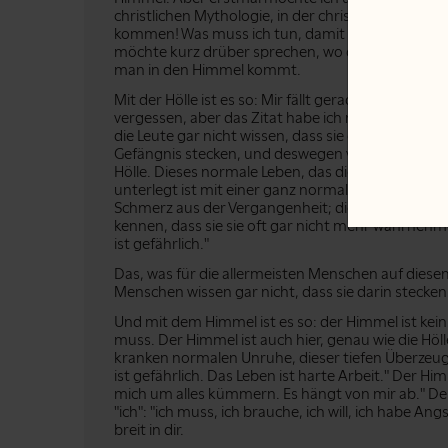
christlichen Mythologie, in der christlichen Kirche,
kommen! Was muss ich tun, damit ich nicht in die 
möchte kurz drüber sprechen, wo die Hölle ist un
man in den Himmel kommt.
Mit der Hölle ist es so: Mir fällt gerade ein Zita
vergessen, aber das Zitat habe ich noch im Sinn. 
die Leute gar nicht wissen, dass sie drinstecken."
Gefängnis stecken, und deswegen versuchen sie a
Hölle. Dieses normale Leben, das die Menschen ha
unterlegt ist mit einer ganz normalen ständigen 
Schmerz aus der Vergangenheit; diese ständige U
kennen, dass sie sie oft gar nicht mehr wahrneh
ist gefährlich."
Das, was für die allermeisten Menschen auf diesem 
Menschen wissen gar nicht, dass sie darin stecken.
Und mit dem Himmel ist es so: der Himmel ist kei
muss. Der Himmel ist auch hier, genau wie die Höl
kranken normalen Unruhe, dieser tiefen Überzeugu
ist gefährlich. Das Leben ist harte Arbeit." Der H
mich um alles kümmern. Es hängt von mir ab." De
"ich": "ich muss, ich brauche, ich will, ich habe A
breit in dir.