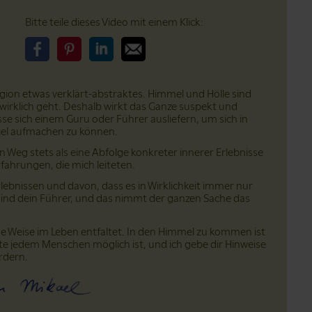
Bitte teile dieses Video mit einem Klick:
Bitte teile dieses Video auf Facebook
Bitte teile dieses Video auf Pinterest
Bitte teile dieses Video auf LinkedIn
Bitte teile dieses Video über Email
ligion etwas verklärt-abstraktes. Himmel und Hölle sind
 wirklich geht. Deshalb wirkt das Ganze suspekt und
se sich einem Guru oder Führer ausliefern, um sich in
iel aufmachen zu können.
en Weg stets als eine Abfolge konkreter innerer Erlebnisse
ahrungen, die mich leiteten.
lebnissen und davon, dass es in Wirklichkeit immer nur
sind dein Führer, und das nimmt der ganzen Sache das
iche Weise im Leben entfaltet. In den Himmel zu kommen ist
ute jedem Menschen möglich ist, und ich gebe dir Hinweise
rdern.