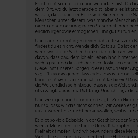
Es ist nicht so, dass du dann woanders bist. Du bi
dem Ort, wo du jetzt gerade bist, aber alles ist a
wissen, dass sie in der Hölle sind. Sie kennen die N
Menschen unter diesem, was manche Menschen H
nach irgendeiner imaginären Sicherheit, oder nac
endlich irgendwie ermöglichen, uns gut zu fühlen, 
Und dann kommt irgendeiner daher, Jesus zum Beisp
findest du es nicht. Wende dich Gott zu. Da ist der 
wenn wir solche Sachen hören, dann denken wir: "Ja
davon, dass das, dem ich ein Leben lang hinterher
wichtig ist, und dass ich das nicht loslassen darf,
Diese Last unserer Sorgen, diese Last unserer Angs
sagt: "Lass das gehen, lass es los, das ist deine H
kann nicht sein! Das kann ich nicht loslassen! Da
die Welt endlich so hinbiege, dass ich die Welt end
überzeugt: das ist die Richtung. Und ich sage dir: da
Und wenn jemand kommt und sagt: "Zum Himmel geht
nur so, dass wir das nicht können; wir wollen es ga
aus unserer Hölle, nicht herauswollen, weil wir üb
Es gibt so viele Beispiele in der Geschichte der M
wieder Menschen, die für die Umwelt kämpfen, od
Freiheit kämpfen. Und wir bewundern diese Mensch
Welt." Ich sage dir: das zementiert die Hölle nur