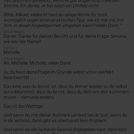
hilft und mich aufweckt, wenn es gar ungemütlich werden
könnte. Ich denke, er hat solch ein Umfeld nicht.
Bitte, Mikael, vielleicht hast du einige Worte für mich,
womöglich sogar einen praktischen Tipp, wie ich mit mir, mit
ihm, in dieser Angelegenheit umgehen kann? Vielen Dank.”
[Dhyan Mikael:]
Danke. Danke für deinen Bericht und für deine Frage. Simone,
wie war der Name?
[Simone:]
Michelle.
[Dhyan Mikael:]
Ah, Michelle. Michelle, vielen Dank.
Ja, du hast deine Frage im Grunde selbst schon perfekt
beantwortet.
Das eine, was du lernst, ist, dass du immer wieder zu dir selbst
zurückkommst; dass du lernst, dass du dich um dich kümmern
musst – niemand anders.
Das ist das Wichtige.
Und wenn du mit deiner Aufmerksamkeit bei dir bist, wenn du
in dir wohnst, dann gibt es überhaupt kein Problem.
Und wenn du die Sache an Swamiji abgegeben hast, dann bist