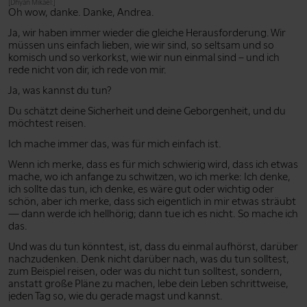
[Dhyan Mikael:]
Oh wow, danke. Danke, Andrea.
Ja, wir haben immer wieder die gleiche Herausforderung. Wir
müssen uns einfach lieben, wie wir sind, so seltsam und so
komisch und so verkorkst, wie wir nun einmal sind – und ich
rede nicht von dir, ich rede von mir.
Ja, was kannst du tun?
Du schätzt deine Sicherheit und deine Geborgenheit, und du
möchtest reisen.
Ich mache immer das, was für mich einfach ist.
Wenn ich merke, dass es für mich schwierig wird, dass ich etwas
mache, wo ich anfange zu schwitzen, wo ich merke: Ich denke,
ich sollte das tun, ich denke, es wäre gut oder wichtig oder
schön, aber ich merke, dass sich eigentlich in mir etwas sträubt
— dann werde ich hellhörig; dann tue ich es nicht. So mache ich
das.
Und was du tun könntest, ist, dass du einmal aufhörst, darüber
nachzudenken. Denk nicht darüber nach, was du tun solltest,
zum Beispiel reisen, oder was du nicht tun solltest, sondern,
anstatt große Pläne zu machen, lebe dein Leben schrittweise,
jeden Tag so, wie du gerade magst und kannst.