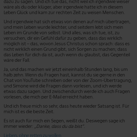
dazu zu sagen. Und ich tue das, nicht weil ich irgendwie weiser
wäre als du oder klüger, aber irgendwie hatte ich in diesem
Leben Glück und kam zur rechten Zeit zu weisen Menschen.
Und irgendwie hat sich etwas von denen auf mich übertragen,
und mein Leben wurde leichter, und seitdem lebt sich mein
Leben im Grunde von selbst. Und alles, was ich tue, ist, zu
versuchen, dir ein Gefühl dafür zu geben, dass das wirklich
möglich ist – das, wovon Jesus Christus schon sprach: dass es
nicht wirklich einen Grund gibt, sich Sorgen zu machen; dass
das Leben für dich da ist, auch wenn du glaubst, das Gegenteil
wäre der Fall.
Ja, und das machen wir jetzt eineinhalb Stunden lang, bis um
halb zehn. Wenn du Fragen hast, kannst du sie gerne in den
Chat von YouTube schreiben oder von der Zoom-Übertragung,
und Simone wird die Fragen dann vorlesen, und ich werde
etwas dazu sagen. Und zwischendurch werde ich auch Fragen
vorlesen, die mich per E-Mail erreicht haben.
Und ich freue mich so sehr, dass heute wieder Satsang ist. Für
mich ist es die beste Zeit.
Es ist auch für mich ein Segen, weißt du. Deswegen sage ich
immer wieder:
„Danke, dass du da bist”
.
Lieben, ohne retten zu wollen