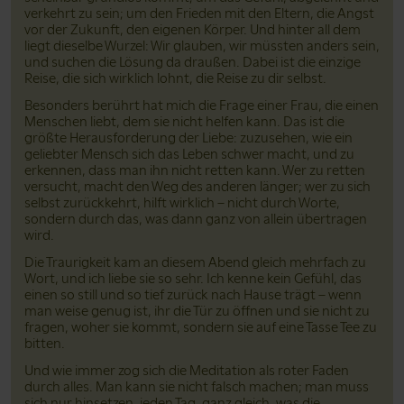
verkehrt zu sein; um den Frieden mit den Eltern, die Angst
vor der Zukunft, den eigenen Körper. Und hinter all dem
liegt dieselbe Wurzel: Wir glauben, wir müssten anders sein,
und suchen die Lösung da draußen. Dabei ist die einzige
Reise, die sich wirklich lohnt, die Reise zu dir selbst.
Besonders berührt hat mich die Frage einer Frau, die einen
Menschen liebt, dem sie nicht helfen kann. Das ist die
größte Herausforderung der Liebe: zuzusehen, wie ein
geliebter Mensch sich das Leben schwer macht, und zu
erkennen, dass man ihn nicht retten kann. Wer zu retten
versucht, macht den Weg des anderen länger; wer zu sich
selbst zurückkehrt, hilft wirklich – nicht durch Worte,
sondern durch das, was dann ganz von allein übertragen
wird.
Die Traurigkeit kam an diesem Abend gleich mehrfach zu
Wort, und ich liebe sie so sehr. Ich kenne kein Gefühl, das
einen so still und so tief zurück nach Hause trägt – wenn
man weise genug ist, ihr die Tür zu öffnen und sie nicht zu
fragen, woher sie kommt, sondern sie auf eine Tasse Tee zu
bitten.
Und wie immer zog sich die Meditation als roter Faden
durch alles. Man kann sie nicht falsch machen; man muss
sich nur hinsetzen, jeden Tag, ganz gleich, was die