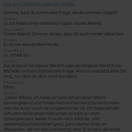
Link zum Thema im Video bei 3m05s
Simone, hast du schon eine Frage, die du vorlesen magst?
[Simone:]
Ja, ich habe schon mehrere Fragen. Guten Abend.
[Dhyan Mikael:]
Guten Abend, Simone; danke, dass du auch wieder dabei bist.
[Simone:]
Es ist mir eine große Freude.
[Dhyan Mikael:]
Ja, schieß los.
[Simone:]
Das Erste ist ein kleiner Bericht oder ein längerer Bericht von
Michelle, und am Schluss eine Frage. Also ich lese jetzt eine Zeit
lang, nur dass du dich nicht wunderst.
[Dhyan Mikael:]
Okay.
[Simone:]
„Lieber Mikael, ich habe vor zwei Jahren einen Mann
kennengelernt und fühlte mich auf einmal total verbunden,
was mir zuvor noch nie vorgekommen ist. Ich habe seit der
Schulzeit keine neuen Menschen wirklich an mich
herangelassen, weder Frauen noch Männer, und
dementsprechend einen ganz, ganz kleinen Kreis an
Menschen, die mir lieb und wichtig sind. Er ist also der erste