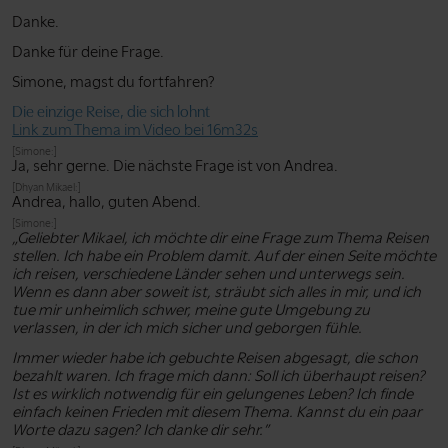
Danke.
Danke für deine Frage.
Simone, magst du fortfahren?
Die einzige Reise, die sich lohnt
Link zum Thema im Video bei 16m32s
[Simone:]
Ja, sehr gerne. Die nächste Frage ist von Andrea.
[Dhyan Mikael:]
Andrea, hallo, guten Abend.
[Simone:]
„Geliebter Mikael, ich möchte dir eine Frage zum Thema Reisen
stellen. Ich habe ein Problem damit. Auf der einen Seite möchte
ich reisen, verschiedene Länder sehen und unterwegs sein.
Wenn es dann aber soweit ist, sträubt sich alles in mir, und ich
tue mir unheimlich schwer, meine gute Umgebung zu
verlassen, in der ich mich sicher und geborgen fühle.
Immer wieder habe ich gebuchte Reisen abgesagt, die schon
bezahlt waren. Ich frage mich dann: Soll ich überhaupt reisen?
Ist es wirklich notwendig für ein gelungenes Leben? Ich finde
einfach keinen Frieden mit diesem Thema. Kannst du ein paar
Worte dazu sagen? Ich danke dir sehr.”