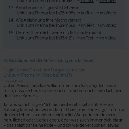
Link zum Thema bei 1h15m48s
im Text
im Video
Annehmen: das größte Geheimnis
Link zum Thema bei 1h25m05s
im Text
im Video
Wie Ablehnung ihre Macht verliert
Link zum Thema bei 1h29m56s
im Text
im Video
Unterstütze mich, wenn es dir Freude macht
Link zum Thema bei 1h35m21s
im Text
im Video
Vollständiger Text der Aufzeichnung zum Mitlesen:
Es gibt keinen Grund, sich Sorgen zu machen
Link zum Thema im Video bei 0m37s
[Dhyan Mikael:]
Guten Abend, herzlich willkommen zum Satsang. Ich freue
mich, dass ich heute wieder bei dir und bei euch sein darf, hier
durch die Kamera.
Ja, was soll ich sagen? Ich bin heute sehr, sehr still. Hier im
Satsang kannst du, wenn du Lust hast, mir eine Frage stellen zu
deinem Leben, zu deinem spirituellen Weg oder zu deinem
beruflichen oder Liebesleben, oder was auch immer dich plagt
– das spielt gar keine Rolle – und ich werde versuchen, etwas