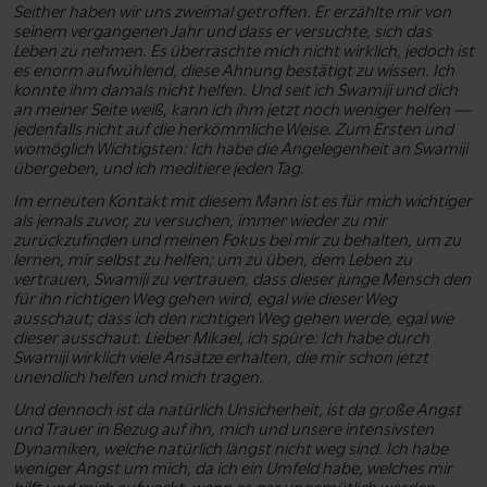
Seither haben wir uns zweimal getroffen. Er erzählte mir von
seinem vergangenen Jahr und dass er versuchte, sich das
Leben zu nehmen. Es überraschte mich nicht wirklich, jedoch ist
es enorm aufwühlend, diese Ahnung bestätigt zu wissen. Ich
konnte ihm damals nicht helfen. Und seit ich Swamiji und dich
an meiner Seite weiß, kann ich ihm jetzt noch weniger helfen —
jedenfalls nicht auf die herkömmliche Weise. Zum Ersten und
womöglich Wichtigsten: Ich habe die Angelegenheit an Swamiji
übergeben, und ich meditiere jeden Tag.
Im erneuten Kontakt mit diesem Mann ist es für mich wichtiger
als jemals zuvor, zu versuchen, immer wieder zu mir
zurückzufinden und meinen Fokus bei mir zu behalten, um zu
lernen, mir selbst zu helfen; um zu üben, dem Leben zu
vertrauen, Swamiji zu vertrauen, dass dieser junge Mensch den
für ihn richtigen Weg gehen wird, egal wie dieser Weg
ausschaut; dass ich den richtigen Weg gehen werde, egal wie
dieser ausschaut. Lieber Mikael, ich spüre: Ich habe durch
Swamiji wirklich viele Ansätze erhalten, die mir schon jetzt
unendlich helfen und mich tragen.
Und dennoch ist da natürlich Unsicherheit, ist da große Angst
und Trauer in Bezug auf ihn, mich und unsere intensivsten
Dynamiken, welche natürlich längst nicht weg sind. Ich habe
weniger Angst um mich, da ich ein Umfeld habe, welches mir