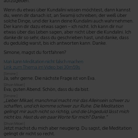
aufzugeben.
Wenn du etwas über Kundalini wissen möchtest, dann kannst
du, wenn dir danach ist, an Swamiji schreiben; der weiß über
solche Dinge, und der kann deine Kundalini auch wahrnehmen.
Der kann dir dazu etwas sagen – ich nicht. Ich kann dir nur
etwas über das Leben sagen, aber nicht über die Kundalini. Ich
danke dir so sehr, dass du geschrieben hast, und danke, dass
du geduldig warst, bis ich antworten kann. Danke.
Simone, magst du fortfahren?
Man kann Meditation nicht falsch machen
Link zum Thema im Video bei 30m59s
[Simone:]
Ja, sehr gerne. Die nächste Frage ist von Eva.
[Dhyan Mikael:]
Eva, guten Abend. Schön, dass du da bist.
[Simone:]
„Lieber Mikael, manchmal macht mir das Alleinsein schwer zu
schaffen, und ich komme schwer zur Ruhe. Die Meditation
gelingt mir auch nicht so richtig, und die Ungeduld lässt mich
nicht los. Hast du ein paar Worte für mich? Danke.”
[Dhyan Mikael:]
Jetzt machst du mich aber neugierig. Du sagst, die Meditation
gelingt dir nicht so recht.