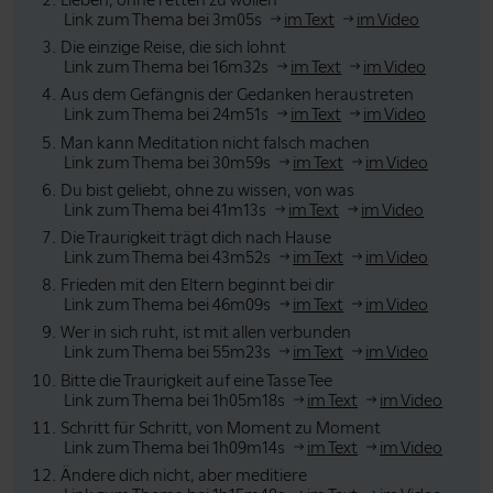
Lieben, ohne retten zu wollen
Link zum Thema bei 3m05s
im Text
im Video
Die einzige Reise, die sich lohnt
Link zum Thema bei 16m32s
im Text
im Video
Aus dem Gefängnis der Gedanken heraustreten
Link zum Thema bei 24m51s
im Text
im Video
Man kann Meditation nicht falsch machen
Link zum Thema bei 30m59s
im Text
im Video
Du bist geliebt, ohne zu wissen, von was
Link zum Thema bei 41m13s
im Text
im Video
Die Traurigkeit trägt dich nach Hause
Link zum Thema bei 43m52s
im Text
im Video
Frieden mit den Eltern beginnt bei dir
Link zum Thema bei 46m09s
im Text
im Video
Wer in sich ruht, ist mit allen verbunden
Link zum Thema bei 55m23s
im Text
im Video
Bitte die Traurigkeit auf eine Tasse Tee
Link zum Thema bei 1h05m18s
im Text
im Video
Schritt für Schritt, von Moment zu Moment
Link zum Thema bei 1h09m14s
im Text
im Video
Ändere dich nicht, aber meditiere