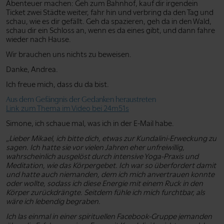
Abenteuer machen: Geh zum Bahnhof, kauf dir irgendein
Ticket zwei Städte weiter, fahr hin und verbring da den Tag und
schau, wie es dir gefällt. Geh da spazieren, geh da in den Wald,
schau dir ein Schloss an, wenn es da eines gibt, und dann fahre
wieder nach Hause.
Wir brauchen uns nichts zu beweisen.
Danke, Andrea.
Ich freue mich, dass du da bist.
Aus dem Gefängnis der Gedanken heraustreten
Link zum Thema im Video bei 24m51s
Simone, ich schaue mal, was ich in der E-Mail habe.
„Lieber Mikael, ich bitte dich, etwas zur Kundalini-Erweckung zu
sagen. Ich hatte sie vor vielen Jahren eher unfreiwillig,
wahrscheinlich ausgelöst durch intensive Yoga-Praxis und
Meditation, wie das Körpergebet. Ich war so überfordert damit
und hatte auch niemanden, dem ich mich anvertrauen konnte
oder wollte, sodass ich diese Energie mit einem Ruck in den
Körper zurückdrängte. Seitdem fühle ich mich furchtbar, als
wäre ich lebendig begraben.
Ich las einmal in einer spirituellen Facebook-Gruppe jemanden