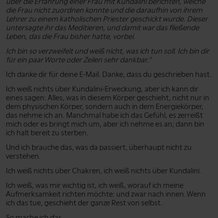
über die Erfahrung einer Frau mit Kundalini berichten, welche
die Frau nicht zuordnen konnte und die daraufhin von ihrem
Lehrer zu einem katholischen Priester geschickt wurde. Dieser
untersagte ihr das Meditieren, und damit war das fließende
Leben, das die Frau bisher hatte, vorbei.
Ich bin so verzweifelt und weiß nicht, was ich tun soll. Ich bin dir
für ein paar Worte oder Zeilen sehr dankbar.”
Ich danke dir für deine E-Mail. Danke, dass du geschrieben hast.
Ich weiß nichts über Kundalini-Erweckung, aber ich kann dir
eines sagen: Alles, was in diesem Körper geschieht, nicht nur in
dem physischen Körper, sondern auch in dem Energiekörper,
das nehme ich an. Manchmal habe ich das Gefühl, es zerreißt
mich oder es bringt mich um, aber ich nehme es an; dann bin
ich halt bereit zu sterben.
Und ich brauche das, was da passiert, überhaupt nicht zu
verstehen.
Ich weiß nichts über Chakren, ich weiß nichts über Kundalini.
Ich weiß, was mir wichtig ist, ich weiß, worauf ich meine
Aufmerksamkeit richten möchte: und zwar nach innen. Wenn
ich das tue, geschieht der ganze Rest von selbst.
So mache ich das.