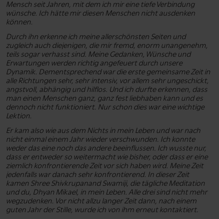
Mensch seit Jahren, mit dem ich mir eine tiefe Verbindung
wünsche. Ich hätte mir diesen Menschen nicht ausdenken
können.
Durch ihn erkenne ich meine allerschönsten Seiten und
zugleich auch diejenigen, die mir fremd, enorm unangenehm,
teils sogar verhasst sind. Meine Gedanken, Wünsche und
Erwartungen werden richtig angefeuert durch unsere
Dynamik. Dementsprechend war die erste gemeinsame Zeit in
alle Richtungen sehr, sehr intensiv, vor allem sehr ungeschickt,
angstvoll, abhängig und hilflos. Und ich durfte erkennen, dass
man einen Menschen ganz, ganz fest liebhaben kann und es
dennoch nicht funktioniert. Nur schon dies war eine wichtige
Lektion.
Er kam also wie aus dem Nichts in mein Leben und war nach
nicht einmal einem Jahr wieder verschwunden. Ich konnte
weder das eine noch das andere beeinflussen. Ich wusste nur,
dass er entweder so weitermacht wie bisher, oder dass er eine
ziemlich konfrontierende Zeit vor sich haben wird. Meine Zeit
jedenfalls war danach sehr konfrontierend. In dieser Zeit
kamen Shree Shivkrupanand Swamiji, die tägliche Meditation
und du, Dhyan Mikael, in mein Leben. Alle drei sind nicht mehr
wegzudenken. Vor nicht allzu langer Zeit dann, nach einem
guten Jahr der Stille, wurde ich von ihm erneut kontaktiert.