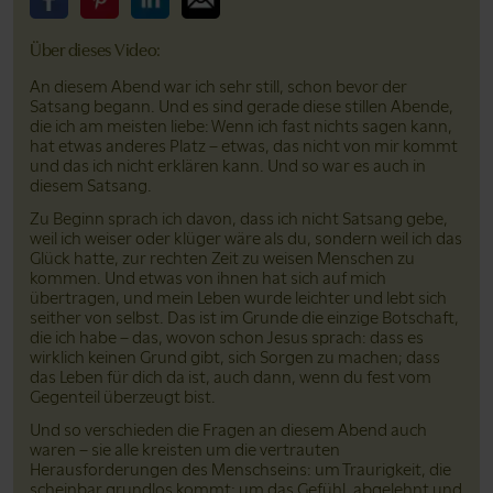
Bitte teile dieses Video auf Facebook
Bitte teile dieses Video auf Pinterest
Bitte teile dieses Video auf LinkedIn
Bitte teile dieses Video über Email
Über dieses Video:
An diesem Abend war ich sehr still, schon bevor der
Satsang begann. Und es sind gerade diese stillen Abende,
die ich am meisten liebe: Wenn ich fast nichts sagen kann,
hat etwas anderes Platz – etwas, das nicht von mir kommt
und das ich nicht erklären kann. Und so war es auch in
diesem Satsang.
Zu Beginn sprach ich davon, dass ich nicht Satsang gebe,
weil ich weiser oder klüger wäre als du, sondern weil ich das
Glück hatte, zur rechten Zeit zu weisen Menschen zu
kommen. Und etwas von ihnen hat sich auf mich
übertragen, und mein Leben wurde leichter und lebt sich
seither von selbst. Das ist im Grunde die einzige Botschaft,
die ich habe – das, wovon schon Jesus sprach: dass es
wirklich keinen Grund gibt, sich Sorgen zu machen; dass
das Leben für dich da ist, auch dann, wenn du fest vom
Gegenteil überzeugt bist.
Und so verschieden die Fragen an diesem Abend auch
waren – sie alle kreisten um die vertrauten
Herausforderungen des Menschseins: um Traurigkeit, die
scheinbar grundlos kommt; um das Gefühl, abgelehnt und