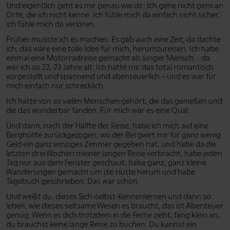
Und eigentlich geht es mir genau wie dir: Ich gehe nicht gern an
Orte, die ich nicht kenne. Ich fühle mich da einfach nicht sicher,
ich fühle mich da verloren.
Früher musste ich es machen. Es gab auch eine Zeit, da dachte
ich, das wäre eine tolle Idee für mich, herumzureisen. Ich habe
einmal eine Motorradreise gemacht als junger Mensch... da
war ich so 22, 23 Jahre alt. Ich hatte mir das total romantisch
vorgestellt und spannend und abenteuerlich – und es war für
mich einfach nur schrecklich.
Ich hatte von so vielen Menschen gehört, die das genießen und
die das wunderbar fanden. Für mich war es eine Qual.
Und dann, nach der Hälfte der Reise, habe ich mich auf eine
Berghütte zurückgezogen, wo der Bergwirt mir für ganz wenig
Geld ein ganz winziges Zimmer gegeben hat, und habe da die
letzten drei Wochen meiner langen Reise verbracht, habe jeden
Tag nur aus dem Fenster geschaut, habe ganz, ganz kleine
Wanderungen gemacht um die Hütte herum und habe
Tagebuch geschrieben. Das war schön.
Und weißt du, dieses Sich-selbst-Kennenlernen und dann so
leben, wie dieses seltsame Wesen es braucht, das ist Abenteuer
genug. Wenn es dich trotzdem in die Ferne zieht, fang klein an,
du brauchst keine lange Reise zu buchen. Du kannst ein