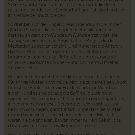
Stille je könnte. Und so ist es mit allem: nicht die Ruhe
rettet uns, sondern die Bereitschaft und Fähigkeit, mitten
im Getöse bei uns zu bleiben.
So drehten sich die Fragen dieses Abends um die immer
gleichen Stürme: die erschöpfende Ausbildung, der
Partner, an dem sich Wunde um Wunde entzündet, die
Traurigkeit, vor der man Angst hat, die Angst, die die
Meditation zu stören scheint. Und immer ist die Antwort
dieselbe: Du brauchst den Sturm der Gefühle nicht zu
bekämpfen und nicht zu fliehen. Lade ihn ein, ganz still,
ohne die Geschichte darüber – und dann entwaffnet er
sich von selbst.
Besonders berührt hat mich die Frage einer Frau, deren
89-jährige Mutter nicht müde wird, sie zu demütigen. Auch
hier ist die Höhle, in der wir Freiden finden, in Wahrheit
innen – und es sind gerade die Gefühle, die wir nicht
spüren wollen, die uns dorthin führen. In dem Augenblick,
in dem man etwa dieses Gedemütigtsein in sich zulässt –
heimlich sozusagen, ganz für sich, ohne dass die Mutter
etwas davon weiß –, verliert der andere jede Macht. Es
waren nie die anderen. Es war immer nur ein Gefühl, das
darauf wartete, endlich willkommen zu sein.
Und dann die Frage einer Frau zu ihrer Beziehung: sie