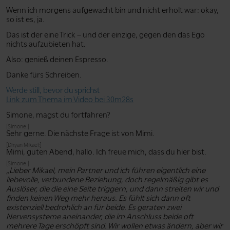
Wenn ich morgens aufgewacht bin und nicht erholt war: okay,
so ist es, ja.
Das ist der eine Trick – und der einzige, gegen den das Ego
nichts aufzubieten hat.
Also: genieß deinen Espresso.
Danke fürs Schreiben.
Werde still, bevor du sprichst
Link zum Thema im Video bei 30m28s
Simone, magst du fortfahren?
[Simone:]
Sehr gerne. Die nächste Frage ist von Mimi.
[Dhyan Mikael:]
Mimi, guten Abend, hallo. Ich freue mich, dass du hier bist.
[Simone:]
„Lieber Mikael, mein Partner und ich führen eigentlich eine
liebevolle, verbundene Beziehung, doch regelmäßig gibt es
Auslöser, die die eine Seite triggern, und dann streiten wir und
finden keinen Weg mehr heraus. Es fühlt sich dann oft
existenziell bedrohlich an für beide. Es geraten zwei
Nervensysteme aneinander, die im Anschluss beide oft
mehrere Tage erschöpft sind. Wir wollen etwas ändern, aber wir