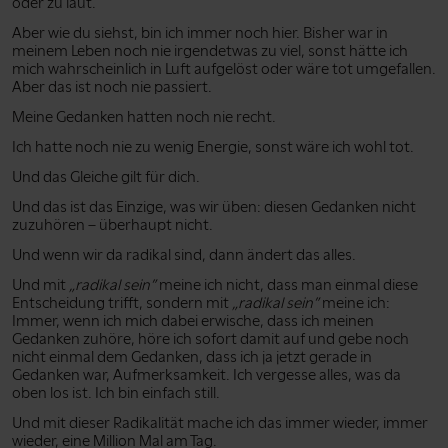
oder zu laut.
Aber wie du siehst, bin ich immer noch hier. Bisher war in
meinem Leben noch nie irgendetwas zu viel, sonst hätte ich
mich wahrscheinlich in Luft aufgelöst oder wäre tot umgefallen.
Aber das ist noch nie passiert.
Meine Gedanken hatten noch nie recht.
Ich hatte noch nie zu wenig Energie, sonst wäre ich wohl tot.
Und das Gleiche gilt für dich.
Und das ist das Einzige, was wir üben: diesen Gedanken nicht
zuzuhören – überhaupt nicht.
Und wenn wir da radikal sind, dann ändert das alles.
Und mit
„radikal sein”
meine ich nicht, dass man einmal diese
Entscheidung trifft, sondern mit
„radikal sein”
meine ich:
Immer, wenn ich mich dabei erwische, dass ich meinen
Gedanken zuhöre, höre ich sofort damit auf und gebe noch
nicht einmal dem Gedanken, dass ich ja jetzt gerade in
Gedanken war, Aufmerksamkeit. Ich vergesse alles, was da
oben los ist. Ich bin einfach still.
Und mit dieser Radikalität mache ich das immer wieder, immer
wieder, eine Million Mal am Tag.