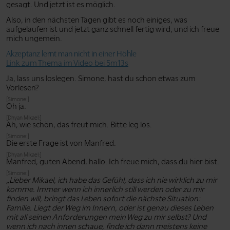
gesagt. Und jetzt ist es möglich.
Also, in den nächsten Tagen gibt es noch einiges, was
aufgelaufen ist und jetzt ganz schnell fertig wird, und ich freue
mich ungemein.
Akzeptanz lernt man nicht in einer Höhle
Link zum Thema im Video bei 5m13s
Ja, lass uns loslegen. Simone, hast du schon etwas zum
Vorlesen?
[Simone:]
Oh ja.
[Dhyan Mikael:]
Ah, wie schön, das freut mich. Bitte leg los.
[Simone:]
Die erste Frage ist von Manfred.
[Dhyan Mikael:]
Manfred, guten Abend, hallo. Ich freue mich, dass du hier bist.
[Simone:]
„Lieber Mikael, ich habe das Gefühl, dass ich nie wirklich zu mir
komme. Immer wenn ich innerlich still werden oder zu mir
finden will, bringt das Leben sofort die nächste Situation:
Familie. Liegt der Weg im Innern, oder ist genau dieses Leben
mit all seinen Anforderungen mein Weg zu mir selbst? Und
wenn ich nach innen schaue, finde ich dann meistens keine