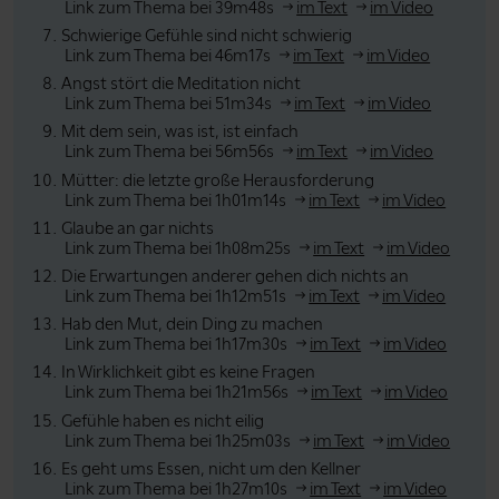
Link zum Thema bei 39m48s
im Text
im Video
Schwierige Gefühle sind nicht schwierig
Link zum Thema bei 46m17s
im Text
im Video
Angst stört die Meditation nicht
Link zum Thema bei 51m34s
im Text
im Video
Mit dem sein, was ist, ist einfach
Link zum Thema bei 56m56s
im Text
im Video
Mütter: die letzte große Herausforderung
Link zum Thema bei 1h01m14s
im Text
im Video
Glaube an gar nichts
Link zum Thema bei 1h08m25s
im Text
im Video
Die Erwartungen anderer gehen dich nichts an
Link zum Thema bei 1h12m51s
im Text
im Video
Hab den Mut, dein Ding zu machen
Link zum Thema bei 1h17m30s
im Text
im Video
In Wirklichkeit gibt es keine Fragen
Link zum Thema bei 1h21m56s
im Text
im Video
Gefühle haben es nicht eilig
Link zum Thema bei 1h25m03s
im Text
im Video
Es geht ums Essen, nicht um den Kellner
Link zum Thema bei 1h27m10s
im Text
im Video