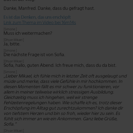
Danke, Manfred. Danke, dass du gefragt hast.
Es ist das Denken, das uns erschöpft
Link zum Thema im Video bei 16m14s
[Simone:]
Muss ich weitermachen?
[Dhyan Mikael:]
Ja, bitte.
[Simone:]
Die nächste Frage ist von Sofia.
[Dhyan Mikael:]
Sofia, hallo, guten Abend. Ich freue mich, dass du da bist.
[Simone:]
„Lieber Mikael, ich fühle mich in letzter Zeit oft ausgelaugt und
müde und merke, dass viele Gefühle in mir hochkommen. In
diesen Momenten fällt es mir schwer zu funktionieren, vor
allem in meiner teilweise wirklich stressigen Ausbildung.
Gleichzeitig muss ich hingehen, weil wir strenge
Fehlzeitenregelungen haben. Wie schaffe ich es, trotz dieser
Erschöpfung im Alltag gut zurechtzukommen? Ich danke dir
von tiefstem Herzen und bin so froh, wieder hier zu sein. Es
fühlt sich immer an wie ein Ankommen. Ganz liebe Grüße,
Sofia.”
[Dhyan Mikael:]