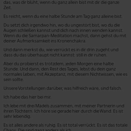
das, was dir blüht, wenn du ganz allein bist mit dir die ganze
Zeit.
Es reicht, wenn du eine halbe Stunde am Tag ganz alleine bist.
Du setzt dich irgendwo hin, wo du ungestört bist, wo du die
Augen schließen kannst und dich nach innen wenden kannst.
Wenn du die Samarpan-Meditation machst, dann gehst du mit
deiner Aufmerksamkeit ins Kronenchakra.
Und dann merkst du, wie verrückt es in dir drin zugeht und
dass du das überhaupt nicht kannst: still in dir ruhen.
Aber du probierst es trotzdem, jeden Morgen eine halbe
Stunde. Und dann, den Rest des Tages, lebst du dein ganz
normales Leben, mit Akzeptanz, mit diesem Nichtwissen, wie es
sein sollte.
Unsere Vorstellungen darüber, was hilfreich wäre, sind falsch.
Ich habe das hier bei mir.
Ich lebe mit drei Mädels zusammen, mit meiner Partnerin und
ihren Töchtern. Ich höre sie gerade hier durch die Wand. Es ist
sehr lebendig.
Es ist alles andere als ruhig. Es ist total verrückt. Es ist das totale
Chaos. Die sind ganz anders als ich.