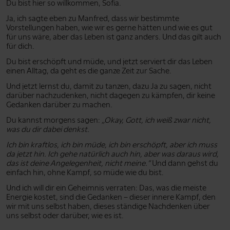
Du bist hier so willkommen, Sofia.
Ja, ich sagte eben zu Manfred, dass wir bestimmte
Vorstellungen haben, wie wir es gerne hätten und wie es gut
für uns wäre, aber das Leben ist ganz anders. Und das gilt auch
für dich.
Du bist erschöpft und müde, und jetzt serviert dir das Leben
einen Alltag, da geht es die ganze Zeit zur Sache.
Und jetzt lernst du, damit zu tanzen, dazu Ja zu sagen, nicht
darüber nachzudenken, nicht dagegen zu kämpfen, dir keine
Gedanken darüber zu machen.
Du kannst morgens sagen:
„Okay, Gott, ich weiß zwar nicht,
was du dir dabei denkst.
Ich bin kraftlos, ich bin müde, ich bin erschöpft, aber ich muss
da jetzt hin. Ich gehe natürlich auch hin, aber was daraus wird,
das ist deine Angelegenheit, nicht meine.”
Und dann gehst du
einfach hin, ohne Kampf, so müde wie du bist.
Und ich will dir ein Geheimnis verraten: Das, was die meiste
Energie kostet, sind die Gedanken – dieser innere Kampf, den
wir mit uns selbst haben, dieses ständige Nachdenken über
uns selbst oder darüber, wie es ist.