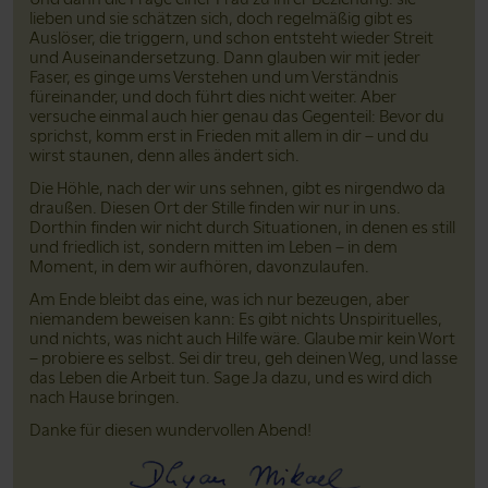
lieben und sie schätzen sich, doch regelmäßig gibt es
Auslöser, die triggern, und schon entsteht wieder Streit
und Auseinandersetzung. Dann glauben wir mit jeder
Faser, es ginge ums Verstehen und um Verständnis
füreinander, und doch führt dies nicht weiter. Aber
versuche einmal auch hier genau das Gegenteil: Bevor du
sprichst, komm erst in Frieden mit allem in dir – und du
wirst staunen, denn alles ändert sich.
Die Höhle, nach der wir uns sehnen, gibt es nirgendwo da
draußen. Diesen Ort der Stille finden wir nur in uns.
Dorthin finden wir nicht durch Situationen, in denen es still
und friedlich ist, sondern mitten im Leben – in dem
Moment, in dem wir aufhören, davonzulaufen.
Am Ende bleibt das eine, was ich nur bezeugen, aber
niemandem beweisen kann: Es gibt nichts Unspirituelles,
und nichts, was nicht auch Hilfe wäre. Glaube mir kein Wort
– probiere es selbst. Sei dir treu, geh deinen Weg, und lasse
das Leben die Arbeit tun. Sage Ja dazu, und es wird dich
nach Hause bringen.
Danke für diesen wundervollen Abend!