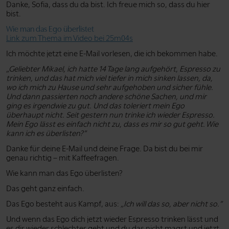
Danke, Sofia, dass du da bist. Ich freue mich so, dass du hier
bist.
Wie man das Ego überlistet
Link zum Thema im Video bei 25m04s
Ich möchte jetzt eine E-Mail vorlesen, die ich bekommen habe.
„Geliebter Mikael, ich hatte 14 Tage lang aufgehört, Espresso zu
trinken, und das hat mich viel tiefer in mich sinken lassen, da,
wo ich mich zu Hause und sehr aufgehoben und sicher fühle.
Und dann passierten noch andere schöne Sachen, und mir
ging es irgendwie zu gut. Und das toleriert mein Ego
überhaupt nicht. Seit gestern nun trinke ich wieder Espresso.
Mein Ego lässt es einfach nicht zu, dass es mir so gut geht. Wie
kann ich es überlisten?”
Danke für deine E-Mail und deine Frage. Da bist du bei mir
genau richtig – mit Kaffeefragen.
Wie kann man das Ego überlisten?
Das geht ganz einfach.
Das Ego besteht aus Kampf, aus:
„Ich will das so, aber nicht so.”
Und wenn das Ego dich jetzt wieder Espresso trinken lässt und
es dir wieder schlechter geht und du das nicht magst und jetzt