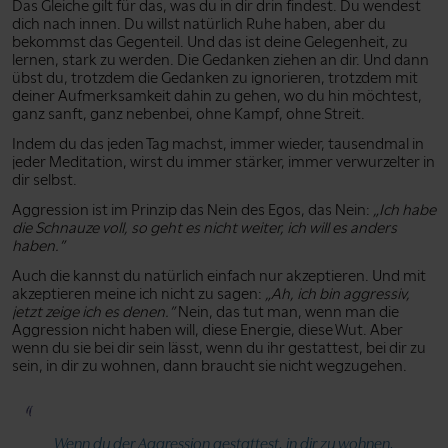
Das Gleiche gilt für das, was du in dir drin findest. Du wendest
dich nach innen. Du willst natürlich Ruhe haben, aber du
bekommst das Gegenteil. Und das ist deine Gelegenheit, zu
lernen, stark zu werden. Die Gedanken ziehen an dir. Und dann
übst du, trotzdem die Gedanken zu ignorieren, trotzdem mit
deiner Aufmerksamkeit dahin zu gehen, wo du hin möchtest,
ganz sanft, ganz nebenbei, ohne Kampf, ohne Streit.
Indem du das jeden Tag machst, immer wieder, tausendmal in
jeder Meditation, wirst du immer stärker, immer verwurzelter in
dir selbst.
Aggression ist im Prinzip das Nein des Egos, das Nein:
„Ich habe
die Schnauze voll, so geht es nicht weiter, ich will es anders
haben.”
Auch die kannst du natürlich einfach nur akzeptieren. Und mit
akzeptieren meine ich nicht zu sagen:
„Ah, ich bin aggressiv,
jetzt zeige ich es denen.”
Nein, das tut man, wenn man die
Aggression nicht haben will, diese Energie, diese Wut. Aber
wenn du sie bei dir sein lässt, wenn du ihr gestattest, bei dir zu
sein, in dir zu wohnen, dann braucht sie nicht wegzugehen.
Wenn du der Aggression gestattest, in dir zu wohnen,