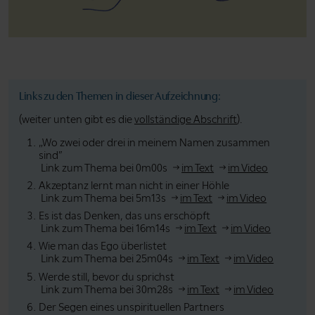
Links zu den Themen in dieser Aufzeichnung:
(weiter unten gibt es die
vollständige Abschrift
).
„Wo zwei oder drei in meinem Namen zusammen
sind”
Link zum Thema bei 0m00s
im Text
im Video
Akzeptanz lernt man nicht in einer Höhle
Link zum Thema bei 5m13s
im Text
im Video
Es ist das Denken, das uns erschöpft
Link zum Thema bei 16m14s
im Text
im Video
Wie man das Ego überlistet
Link zum Thema bei 25m04s
im Text
im Video
Werde still, bevor du sprichst
Link zum Thema bei 30m28s
im Text
im Video
Der Segen eines unspirituellen Partners