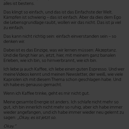
alles ist bestens.
Das klingt so einfach, und das ist das Einfachste der Welt.
Kämpfen ist schwierig – das ist einfach. Aber da dies dem Ego
die Lebensgrundlage raubt, wollen wir das nicht. Das ist ja viel
zu einfach.
Das kann nicht richtig sein: einfach einverstanden sein – so
denken wir.
Dabei ist es das Einzige, was wir lernen müssen: Akzeptanz.
Und die fängt hier an, jetzt, hier, mit meinem ganz banalen
Erleben, wie ich bin, so hirnverbrannt, wie ich bin.
Ich liebe ja auch Kaffee, ich liebe einen guten Espresso. Und wer
meine Videos kennt und meinen Newsletter, der weiß, wie viele
Kapriolen ich mit diesem Thema schon geschlagen habe. Und
ich habe es genauso gemacht.
Wenn ich Kaffee trinke, geht es mir nicht gut.
Meine gesamte Energie ist anders. Ich schlafe nicht mehr so
gut, ich bin innerlich nicht mehr so ruhig, aber ich habe immer
wieder angefangen, und ich habe immer wieder neu gelernt zu
sagen:
„Okay, es ist jetzt so.
Okay.”