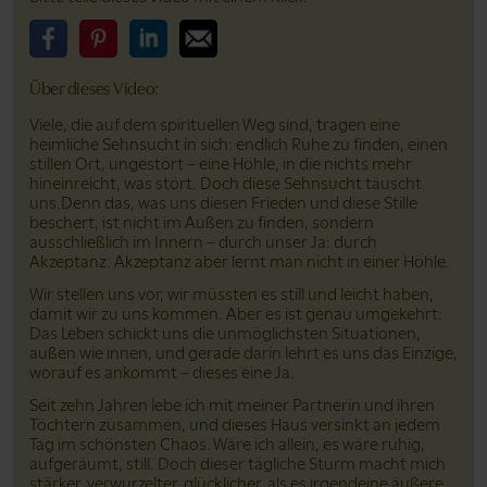
Bitte teile dieses Video auf Facebook
Bitte teile dieses Video auf Pinterest
Bitte teile dieses Video auf LinkedIn
Bitte teile dieses Video über Email
Über dieses Video:
Viele, die auf dem spirituellen Weg sind, tragen eine
heimliche Sehnsucht in sich: endlich Ruhe zu finden, einen
stillen Ort, ungestört – eine Höhle, in die nichts mehr
hineinreicht, was stört. Doch diese Sehnsucht täuscht
uns.Denn das, was uns diesen Frieden und diese Stille
beschert, ist nicht im Außen zu finden, sondern
ausschließlich im Innern – durch unser Ja: durch
Akzeptanz. Akzeptanz aber lernt man nicht in einer Höhle.
Wir stellen uns vor, wir müssten es still und leicht haben,
damit wir zu uns kommen. Aber es ist genau umgekehrt:
Das Leben schickt uns die unmöglichsten Situationen,
außen wie innen, und gerade darin lehrt es uns das Einzige,
worauf es ankommt – dieses eine Ja.
Seit zehn Jahren lebe ich mit meiner Partnerin und ihren
Töchtern zusammen, und dieses Haus versinkt an jedem
Tag im schönsten Chaos. Wäre ich allein, es wäre ruhig,
aufgeräumt, still. Doch dieser tägliche Sturm macht mich
stärker, verwurzelter, glücklicher, als es irgendeine äußere