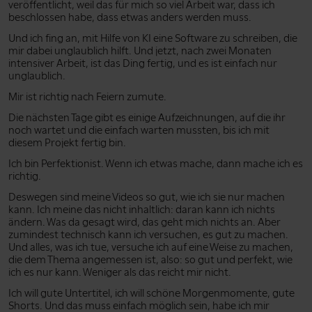
veröffentlicht, weil das für mich so viel Arbeit war, dass ich
beschlossen habe, dass etwas anders werden muss.
Und ich fing an, mit Hilfe von KI eine Software zu schreiben, die
mir dabei unglaublich hilft. Und jetzt, nach zwei Monaten
intensiver Arbeit, ist das Ding fertig, und es ist einfach nur
unglaublich.
Mir ist richtig nach Feiern zumute.
Die nächsten Tage gibt es einige Aufzeichnungen, auf die ihr
noch wartet und die einfach warten mussten, bis ich mit
diesem Projekt fertig bin.
Ich bin Perfektionist. Wenn ich etwas mache, dann mache ich es
richtig.
Deswegen sind meine Videos so gut, wie ich sie nur machen
kann. Ich meine das nicht inhaltlich: daran kann ich nichts
ändern. Was da gesagt wird, das geht mich nichts an. Aber
zumindest technisch kann ich versuchen, es gut zu machen.
Und alles, was ich tue, versuche ich auf eine Weise zu machen,
die dem Thema angemessen ist, also: so gut und perfekt, wie
ich es nur kann. Weniger als das reicht mir nicht.
Ich will gute Untertitel, ich will schöne Morgenmomente, gute
Shorts. Und das muss einfach möglich sein, habe ich mir