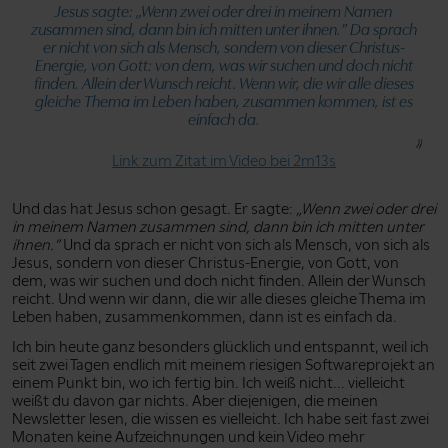
Jesus sagte:
„Wenn zwei oder drei in meinem Namen
zusammen sind, dann bin ich mitten unter ihnen.”
Da sprach
er nicht von sich als Mensch, sondern von dieser Christus-
Energie, von Gott: von dem, was wir suchen und doch nicht
finden. Allein der Wunsch reicht. Wenn wir, die wir alle dieses
gleiche Thema im Leben haben, zusammen kommen, ist es
einfach da.
Link zum Zitat im Video bei 2m13s
Und das hat Jesus schon gesagt. Er sagte:
„Wenn zwei oder drei
in meinem Namen zusammen sind, dann bin ich mitten unter
ihnen.”
Und da sprach er nicht von sich als Mensch, von sich als
Jesus, sondern von dieser Christus-Energie, von Gott, von
dem, was wir suchen und doch nicht finden. Allein der Wunsch
reicht. Und wenn wir dann, die wir alle dieses gleiche Thema im
Leben haben, zusammenkommen, dann ist es einfach da.
Ich bin heute ganz besonders glücklich und entspannt, weil ich
seit zwei Tagen endlich mit meinem riesigen Softwareprojekt an
einem Punkt bin, wo ich fertig bin. Ich weiß nicht... vielleicht
weißt du davon gar nichts. Aber diejenigen, die meinen
Newsletter lesen, die wissen es vielleicht. Ich habe seit fast zwei
Monaten keine Aufzeichnungen und kein Video mehr