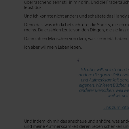
überraschend sehr still in mir drin. Und die Frage tauch
lebst du?
Und ich konnte nicht anders und schaltete das Handy 
Denn das, was ich da betrachtete, die Shorts, die ich m
meins. Da erzählen Leute von den Dingen, die sie faszi
Da erzählen Menschen von dem, was sie erlebt haben.
Ich aber will mein Leben leben.
Ich aber will mein Leben 
andere die ganze Zeit erzähl
und Aufmerksamkeit dere
eigenen. Wir lesen Bücher,
anderer Menschen, weil wir
weil wir uns
Link zum Zit
Und indem ich mir das anschaue und anhöre, was andere 
und meine Aufmerksamkeit deren Leben schenken und