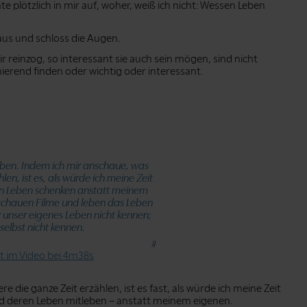
te plötzlich in mir auf, woher, weiß ich nicht: Wessen Leben
aus und schloss die Augen.
ir reinzog, so interessant sie auch sein mögen, sind nicht
nierend finden oder wichtig oder interessant.
leben. Indem ich mir anschaue, was
en, ist es, als würde ich meine Zeit
n Leben schenken anstatt meinem
 schauen Filme und leben das Leben
 unser eigenes Leben nicht kennen;
 selbst nicht kennen.
at im Video bei 4m38s
die ganze Zeit erzählen, ist es fast, als würde ich meine Zeit
 deren Leben mitleben – anstatt meinem eigenen.