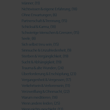
Männer
(11)
Nichtwissen & eigene Erfahrung
(18)
Ohne Erwartungen
(6)
Partnerschaft & Trennung
(15)
Schicksal & Karma
(18)
Schwierige Menschen & Grenzen
(15)
Seele
(8)
Sich selbst treu sein
(15)
Sinnsuche & Unzufriedenheit
(9)
Sterben & Vergänglichkeit
(19)
Sucht & Abhängigkeit
(19)
Trauma & alte Wunden
(24)
Überforderung & Erschöpfung
(23)
Vergangenheit & Vergessen
(17)
Verkehrtsein & Verlorensein
(11)
Verzweiflung & Ohnmacht
(22)
Warum meditieren
(18)
Wenn andere leiden
(25)
Wenn nichts geschieht
(13)