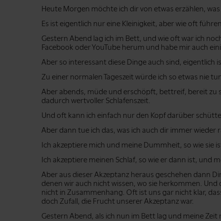
Heute Morgen möchte ich dir von etwas erzählen, was 
Es ist eigentlich nur eine Kleinigkeit, aber wie oft füh
Gestern Abend lag ich im Bett, und wie oft war ich noc
Facebook oder YouTube herum und habe mir auch eini
Aber so interessant diese Dinge auch sind, eigentlich
Zu einer normalen Tageszeit würde ich so etwas nie tu
Aber abends, müde und erschöpft, bettreif, bereit zu
dadurch wertvoller Schlafenszeit.
Und oft kann ich einfach nur den Kopf darüber schütte
Aber dann tue ich das, was ich auch dir immer wieder r
Ich akzeptiere mich und meine Dummheit, so wie sie is
Ich akzeptiere meinen Schlaf, so wie er dann ist, und 
Aber aus dieser Akzeptanz heraus geschehen dann Ding
denen wir auch nicht wissen, wo sie herkommen. Und 
nicht in Zusammenhang. Oft ist uns gar nicht klar, das
doch Zufall, die Frucht unserer Akzeptanz war.
Gestern Abend, als ich nun im Bett lag und meine Zeit 