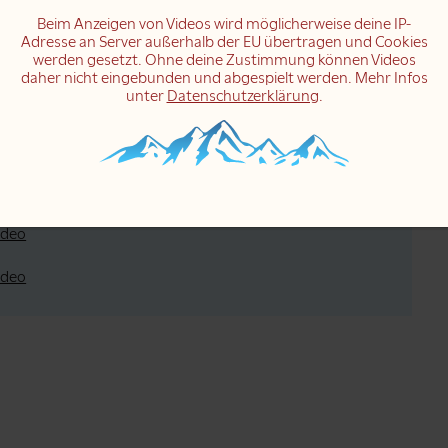
Beim Anzeigen von Videos wird möglicherweise deine IP-
Adresse an Server außerhalb der EU übertragen und Cookies
werden gesetzt. Ohne deine Zustimmung können Videos
deo
daher nicht eingebunden und abgespielt werden. Mehr Infos
unter
Datenschutzerklärung
.
deo
ideo
ideo
ideo
ideo