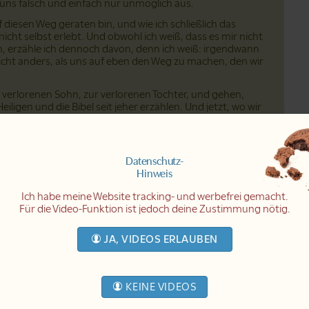
 uns falsch und einfach nur unmöglich aus.
f diesen Weg geraten bin, und wie ich schließlich das
nicht selbst erlebt. Und obwohl ich weiß, dass es mir nicht
, erzähle ich dennoch davon, denn ich weiß: irgendwann
icht anders, als uns auf eben den Weg zu machen, den wir
erlorenen Sohn, zur verlorenen Tochter, und gehen,
ligen und die Bibel seit jeher erzählen. Und jetzt, wo wir
Sinn ihrer Worte.
olge kommt es an, und keiner kommt darum herum: Erst
en geht, wird gefunden.
Datenschutz-
Hinweis
Ich habe meine Website tracking- und werbefrei gemacht.
Für die Video-Funktion ist jedoch deine Zustimmung nötig.
JA, VIDEOS ERLAUBEN
KEINE VIDEOS