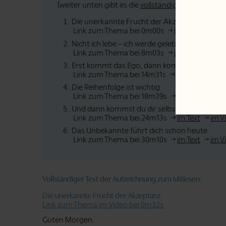
(weiter unten gibt es die
vollständige Abschrift
).
Die unerkannte Frucht der Akzeptanz
Link zum Thema bei 0m00s
im Text
im Vi
Nicht ich lebe – ich werde gelebt
Link zum Thema bei 8m03s
im Text
im Vi
Erst kommt das Ego, dann kommt Gott
Link zum Thema bei 14m31s
im Text
im V
Die Reihenfolge ist wichtig
Link zum Thema bei 18m39s
im Text
im V
Und dann kommst du dir selbst abhanden
Link zum Thema bei 24m13s
im Text
im V
Das Unbekannte führt dich schon heute
Link zum Thema bei 30m10s
im Text
im V
Vollständiger Text der Aufzeichnung zum Mitlesen:
Die unerkannte Frucht der Akzeptanz
Link zum Thema im Video bei 0m32s
Guten Morgen.