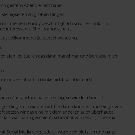
ich gestern Abend erlebt habe.
ren Kleinigkeiten zu großen Dingen.
h mit meinem Handy beschäftigt. Ich scrollte sinnlos in
ge interessante Shorts angeschaut.
 ist es vollkommene Zeitverschwendung.
n.
 schlafen, da tue ich das dann manchmal und beraube mich
ln.
ate und erzähle: Ich denke nicht darüber nach.
t.
meinen Zustand am nächsten Tag, so wie der dann ist.
e: Dinge, die wir uns nicht erklären können, und Dinge, von
oft setzen wir das eine mit dem anderen auch überhaupt
s das, was dann geschieht, scheinbar von selbst, scheinbar
mit Social Media vergeudete, wurde ich plötzlich und ganz