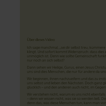
Über dieses Video:
Ich sage manchmal, „sei dir selbst treu; kümmere d
klingt. Und sofort kommt Widerspruch: dass dies 
unmöglich ist. Denn wie sollte Gemeinschaft funk
nur noch an sich selbst?
Dann sehen wir Heilige, Gurus, einen Jesus Christ
uns sind dies Menschen, die nur für andere da sind
Wir beginnen, ihnen nachzueifern und das zu imiti
uns selbst und lieben den Nächsten. Doch ganz gl
glücklich – und den anderen auch nicht, im Gegentei
Wir verstehen nicht, warum es uns nicht ebenfalls g
– denn wir wissen nicht, was sie so werden ließ. D
denn das, was diese Menschen tun, kann man von