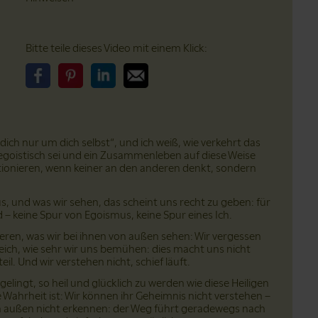
Bitte teile dieses Video mit einem Klick:
Bitte teile dieses Video auf Facebook
Bitte teile dieses Video auf Pinterest
Bitte teile dieses Video auf LinkedIn
Bitte teile dieses Video über Email
ich nur um dich selbst“, und ich weiß, wie verkehrt das
egoistisch sei und ein Zusammenleben auf diese Weise
tionieren, wenn keiner an den anderen denkt, sondern
us, und was wir sehen, das scheint uns recht zu geben: für
 – keine Spur von Egoismus, keine Spur eines Ich.
eren, was wir bei ihnen von außen sehen: Wir vergessen
eich, wie sehr wir uns bemühen: dies macht uns nicht
l. Und wir verstehen nicht, schief läuft.
elingt, so heil und glücklich zu werden wie diese Heiligen
ie Wahrheit ist: Wir können ihr Geheimnis nicht verstehen –
 außen nicht erkennen: der Weg führt geradewegs nach