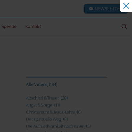
NEWSLETTER
Spende
Kontakt
Alle Videos
(184)
Abschied & Trauer
(20)
Angst & Sorge
(11)
Christentum & Jesus-Lehre
(6)
Der spirituelle Weg
(8)
Die Aufmerksamkeit nach innen
(5)