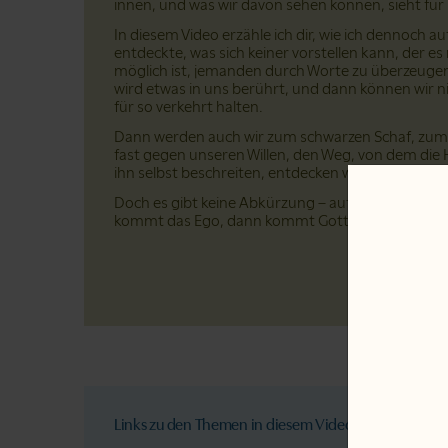
innen, und was wir davon sehen können, sieht für
In diesem Video erzähle ich dir, wie ich dennoch au
entdeckte, was sich keiner vorstellen kann, der es 
möglich ist, jemanden durch Worte zu überzeugen
wird etwas in uns berührt, und dann können wir n
für so verkehrt halten.
Dann werden auch wir zum schwarzen Schaf, zum v
fast gegen unseren Willen, den Weg, von dem die Hei
ihn selbst beschreiten, entdecken wir den wahren 
Doch es gibt keine Abkürzung – auf die Reihenf
kommt das Ego, dann kommt Gott. Nur wer verlor
Links zu den Themen in diesem Video: