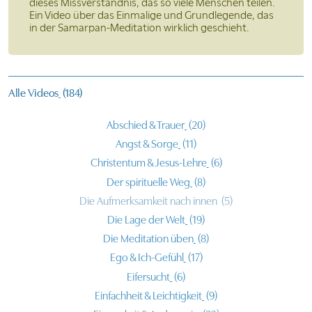
dieses Missverständnis, das so viele Menschen teilen.
Ein Video über das Einmalige und Grundlegende, das
in der Samarpan-Meditation wirklich geschieht.
Alle Videos
(184)
Abschied & Trauer
(20)
Angst & Sorge
(11)
Christentum & Jesus-Lehre
(6)
Der spirituelle Weg
(8)
Die Aufmerksamkeit nach innen
(5)
Die Lage der Welt
(19)
Die Meditation üben
(8)
Ego & Ich-Gefühl
(17)
Eifersucht
(6)
Einfachheit & Leichtigkeit
(9)