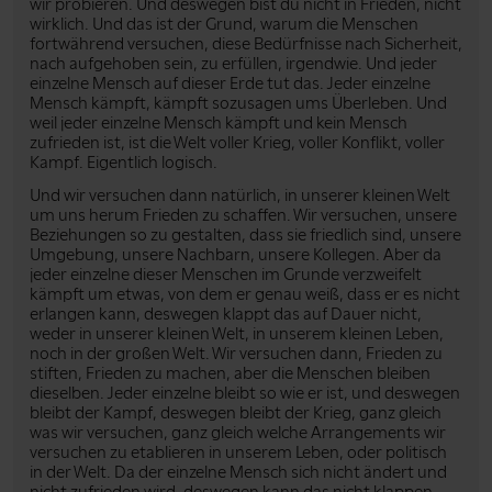
wir probieren. Und deswegen bist du nicht in Frieden, nicht
wirklich. Und das ist der Grund, warum die Menschen
fortwährend versuchen, diese Bedürfnisse nach Sicherheit,
nach aufgehoben sein, zu erfüllen, irgendwie. Und jeder
einzelne Mensch auf dieser Erde tut das. Jeder einzelne
Mensch kämpft, kämpft sozusagen ums Überleben. Und
weil jeder einzelne Mensch kämpft und kein Mensch
zufrieden ist, ist die Welt voller Krieg, voller Konflikt, voller
Kampf. Eigentlich logisch.
Und wir versuchen dann natürlich, in unserer kleinen Welt
um uns herum Frieden zu schaffen. Wir versuchen, unsere
Beziehungen so zu gestalten, dass sie friedlich sind, unsere
Umgebung, unsere Nachbarn, unsere Kollegen. Aber da
jeder einzelne dieser Menschen im Grunde verzweifelt
kämpft um etwas, von dem er genau weiß, dass er es nicht
erlangen kann, deswegen klappt das auf Dauer nicht,
weder in unserer kleinen Welt, in unserem kleinen Leben,
noch in der großen Welt. Wir versuchen dann, Frieden zu
stiften, Frieden zu machen, aber die Menschen bleiben
dieselben. Jeder einzelne bleibt so wie er ist, und deswegen
bleibt der Kampf, deswegen bleibt der Krieg, ganz gleich
was wir versuchen, ganz gleich welche Arrangements wir
versuchen zu etablieren in unserem Leben, oder politisch
in der Welt. Da der einzelne Mensch sich nicht ändert und
nicht zufrieden wird, deswegen kann das nicht klappen.