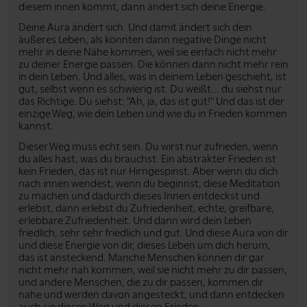
diesem innen kommt, dann ändert sich deine Energie.
Deine Aura ändert sich. Und damit ändert sich dein
äußeres Leben, als könnten dann negative Dinge nicht
mehr in deine Nähe kommen, weil sie einfach nicht mehr
zu deiner Energie passen. Die können dann nicht mehr rein
in dein Leben. Und alles, was in deinem Leben geschieht, ist
gut, selbst wenn es schwierig ist. Du weißt... du siehst nur
das Richtige. Du siehst: "Ah, ja, das ist gut!" Und das ist der
einzige Weg, wie dein Leben und wie du in Frieden kommen
kannst.
Dieser Weg muss echt sein. Du wirst nur zufrieden, wenn
du alles hast, was du brauchst. Ein abstrakter Frieden ist
kein Frieden, das ist nur Hirngespinst. Aber wenn du dich
nach innen wendest, wenn du beginnst, diese Meditation
zu machen und dadurch dieses Innen entdeckst und
erlebst, dann erlebst du Zufriedenheit, echte, greifbare,
erlebbare Zufriedenheit. Und dann wird dein Leben
friedlich, sehr sehr friedlich und gut. Und diese Aura von dir
und diese Energie von dir, dieses Leben um dich herum,
das ist ansteckend. Manche Menschen können dir gar
nicht mehr nah kommen, weil sie nicht mehr zu dir passen,
und andere Menschen, die zu dir passen, kommen dir
nahe und werden davon angesteckt, und dann entdecken
auch sie diesen Weg und diesen Frieden.