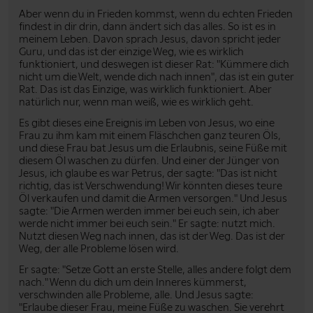
Aber wenn du in Frieden kommst, wenn du echten Frieden
findest in dir drin, dann ändert sich das alles. So ist es in
meinem Leben. Davon sprach Jesus, davon spricht jeder
Guru, und das ist der einzige Weg, wie es wirklich
funktioniert, und deswegen ist dieser Rat: "Kümmere dich
nicht um die Welt, wende dich nach innen", das ist ein guter
Rat. Das ist das Einzige, was wirklich funktioniert. Aber
natürlich nur, wenn man weiß, wie es wirklich geht.
Es gibt dieses eine Ereignis im Leben von Jesus, wo eine
Frau zu ihm kam mit einem Fläschchen ganz teuren Öls,
und diese Frau bat Jesus um die Erlaubnis, seine Füße mit
diesem Öl waschen zu dürfen. Und einer der Jünger von
Jesus, ich glaube es war Petrus, der sagte: "Das ist nicht
richtig, das ist Verschwendung! Wir könnten dieses teure
Öl verkaufen und damit die Armen versorgen." Und Jesus
sagte: "Die Armen werden immer bei euch sein, ich aber
werde nicht immer bei euch sein." Er sagte: nutzt mich.
Nutzt diesen Weg nach innen, das ist der Weg. Das ist der
Weg, der alle Probleme lösen wird.
Er sagte: "Setze Gott an erste Stelle, alles andere folgt dem
nach." Wenn du dich um dein Inneres kümmerst,
verschwinden alle Probleme, alle. Und Jesus sagte:
"Erlaube dieser Frau, meine Füße zu waschen. Sie verehrt