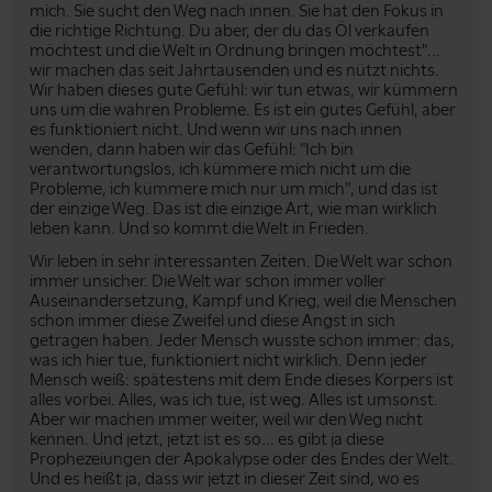
mich. Sie sucht den Weg nach innen. Sie hat den Fokus in
die richtige Richtung. Du aber, der du das Öl verkaufen
möchtest und die Welt in Ordnung bringen möchtest"...
wir machen das seit Jahrtausenden und es nützt nichts.
Wir haben dieses gute Gefühl: wir tun etwas, wir kümmern
uns um die wahren Probleme. Es ist ein gutes Gefühl, aber
es funktioniert nicht. Und wenn wir uns nach innen
wenden, dann haben wir das Gefühl: "Ich bin
verantwortungslos, ich kümmere mich nicht um die
Probleme, ich kümmere mich nur um mich", und das ist
der einzige Weg. Das ist die einzige Art, wie man wirklich
leben kann. Und so kommt die Welt in Frieden.
Wir leben in sehr interessanten Zeiten. Die Welt war schon
immer unsicher. Die Welt war schon immer voller
Auseinandersetzung, Kampf und Krieg, weil die Menschen
schon immer diese Zweifel und diese Angst in sich
getragen haben. Jeder Mensch wusste schon immer: das,
was ich hier tue, funktioniert nicht wirklich. Denn jeder
Mensch weiß: spätestens mit dem Ende dieses Körpers ist
alles vorbei. Alles, was ich tue, ist weg. Alles ist umsonst.
Aber wir machen immer weiter, weil wir den Weg nicht
kennen. Und jetzt, jetzt ist es so... es gibt ja diese
Prophezeiungen der Apokalypse oder des Endes der Welt.
Und es heißt ja, dass wir jetzt in dieser Zeit sind, wo es