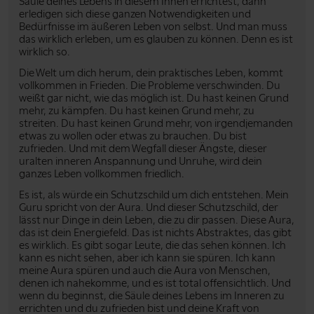
Säule deines Lebens in diesem Innen errichtest, dann
erledigen sich diese ganzen Notwendigkeiten und
Bedürfnisse im äußeren Leben von selbst. Und man muss
das wirklich erleben, um es glauben zu können. Denn es ist
wirklich so.
Die Welt um dich herum, dein praktisches Leben, kommt
vollkommen in Frieden. Die Probleme verschwinden. Du
weißt gar nicht, wie das möglich ist. Du hast keinen Grund
mehr, zu kämpfen. Du hast keinen Grund mehr, zu
streiten. Du hast keinen Grund mehr, von irgendjemanden
etwas zu wollen oder etwas zu brauchen. Du bist
zufrieden. Und mit dem Wegfall dieser Ängste, dieser
uralten inneren Anspannung und Unruhe, wird dein
ganzes Leben vollkommen friedlich.
Es ist, als würde ein Schutzschild um dich entstehen. Mein
Guru spricht von der Aura. Und dieser Schutzschild, der
lässt nur Dinge in dein Leben, die zu dir passen. Diese Aura,
das ist dein Energiefeld. Das ist nichts Abstraktes, das gibt
es wirklich. Es gibt sogar Leute, die das sehen können. Ich
kann es nicht sehen, aber ich kann sie spüren. Ich kann
meine Aura spüren und auch die Aura von Menschen,
denen ich nahekomme, und es ist total offensichtlich. Und
wenn du beginnst, die Säule deines Lebens im Inneren zu
errichten und du zufrieden bist und deine Kraft von