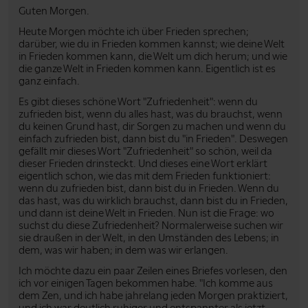
Guten Morgen.
Heute Morgen möchte ich über Frieden sprechen;
darüber, wie du in Frieden kommen kannst; wie deine Welt
in Frieden kommen kann, die Welt um dich herum; und wie
die ganze Welt in Frieden kommen kann. Eigentlich ist es
ganz einfach.
Es gibt dieses schöne Wort "Zufriedenheit": wenn du
zufrieden bist, wenn du alles hast, was du brauchst, wenn
du keinen Grund hast, dir Sorgen zu machen und wenn du
einfach zufrieden bist, dann bist du "in Frieden". Deswegen
gefällt mir dieses Wort "Zufriedenheit" so schön, weil da
dieser Frieden drinsteckt. Und dieses eine Wort erklärt
eigentlich schon, wie das mit dem Frieden funktioniert:
wenn du zufrieden bist, dann bist du in Frieden. Wenn du
das hast, was du wirklich brauchst, dann bist du in Frieden,
und dann ist deine Welt in Frieden. Nun ist die Frage: wo
suchst du diese Zufriedenheit? Normalerweise suchen wir
sie draußen in der Welt, in den Umständen des Lebens; in
dem, was wir haben; in dem was wir erlangen.
Ich möchte dazu ein paar Zeilen eines Briefes vorlesen, den
ich vor einigen Tagen bekommen habe. "Ich komme aus
dem Zen, und ich habe jahrelang jeden Morgen praktiziert,
und ich war deutlich ruhiger und entspannter als jetzt.