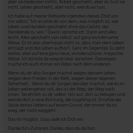
aber sie bedeuten nichts. Arbeit geschieht, aber du tust sie
nicht. Leben geschieht, aber nicht, weil du es tust.
Ich habe auf meiner Webseite irgendwo dieses Zitat von
mir selbst: "Ich erzähle dir von dem, was möglich ist; wie
Leben und Handeln geschieht ohne das Gefühl, der
Handelnde zu sein." Davon spreche ich. Dann wird alles
leicht. Alles geschieht von selbst, auf ganz wundersame
Weise. Es ist also überhaupt nicht so, dass man dem Leben
entsagt und das Leben aufhört. Ganz im Gegenteil. Es geht
weiter, aber auf eine ganz neue, wunderschöne, magische
Weise. Ich könnte da ewig drüber sprechen. Deswegen
mache ich auch immer ein Video nach dem anderen.
Wenn du dir also Sorgen machst wegen deinem Leben,
wegen dem Frieden in der Welt, wegen deiner eigenen
Sicherheit... Wenn du dir Sorgen darüber machst, wie es im
Leben weitergehen soll, das ist der Weg, der Weg nach
innen. Sei ehrlich zu dir selbst. Hör auf, dich zu belügen und
wende dich in eine Richtung, die tragfähig ist. Errichte die
Säule deines Lebens auf einem Grund, der immer da ist,
ewig, der nicht weggeht.
Das ist möglich. Dazu lade ich Dich ein.
Danke fürs Zuhören. Danke, dass du da bist.