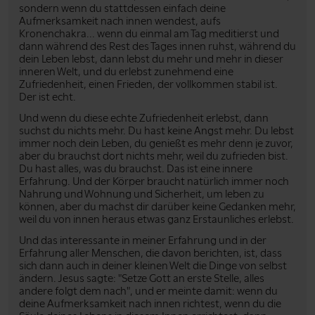
sondern wenn du stattdessen einfach deine
Aufmerksamkeit nach innen wendest, aufs
Kronenchakra... wenn du einmal am Tag meditierst und
dann während des Rest des Tages innen ruhst, während du
dein Leben lebst, dann lebst du mehr und mehr in dieser
inneren Welt, und du erlebst zunehmend eine
Zufriedenheit, einen Frieden, der vollkommen stabil ist.
Der ist echt.
Und wenn du diese echte Zufriedenheit erlebst, dann
suchst du nichts mehr. Du hast keine Angst mehr. Du lebst
immer noch dein Leben, du genießt es mehr denn je zuvor,
aber du brauchst dort nichts mehr, weil du zufrieden bist.
Du hast alles, was du brauchst. Das ist eine innere
Erfahrung. Und der Körper braucht natürlich immer noch
Nahrung und Wohnung und Sicherheit, um leben zu
können, aber du machst dir darüber keine Gedanken mehr,
weil du von innen heraus etwas ganz Erstaunliches erlebst.
Und das interessante in meiner Erfahrung und in der
Erfahrung aller Menschen, die davon berichten, ist, dass
sich dann auch in deiner kleinen Welt die Dinge von selbst
ändern. Jesus sagte: "Setze Gott an erste Stelle, alles
andere folgt dem nach", und er meinte damit: wenn du
deine Aufmerksamkeit nach innen richtest, wenn du die