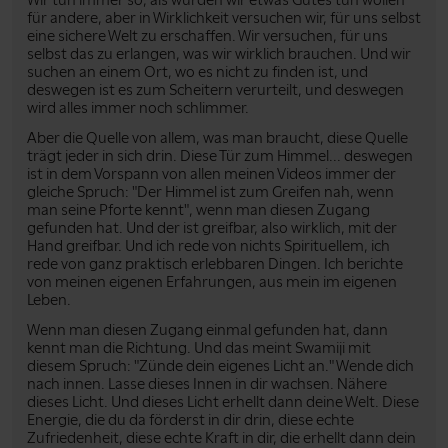
für andere, aber in Wirklichkeit versuchen wir, für uns selbst
eine sichere Welt zu erschaffen. Wir versuchen, für uns
selbst das zu erlangen, was wir wirklich brauchen. Und wir
suchen an einem Ort, wo es nicht zu finden ist, und
deswegen ist es zum Scheitern verurteilt, und deswegen
wird alles immer noch schlimmer.
Aber die Quelle von allem, was man braucht, diese Quelle
trägt jeder in sich drin. Diese Tür zum Himmel... deswegen
ist in dem Vorspann von allen meinen Videos immer der
gleiche Spruch: "Der Himmel ist zum Greifen nah, wenn
man seine Pforte kennt", wenn man diesen Zugang
gefunden hat. Und der ist greifbar, also wirklich, mit der
Hand greifbar. Und ich rede von nichts Spirituellem, ich
rede von ganz praktisch erlebbaren Dingen. Ich berichte
von meinen eigenen Erfahrungen, aus mein im eigenen
Leben.
Wenn man diesen Zugang einmal gefunden hat, dann
kennt man die Richtung. Und das meint Swamiji mit
diesem Spruch: "Zünde dein eigenes Licht an." Wende dich
nach innen. Lasse dieses Innen in dir wachsen. Nähere
dieses Licht. Und dieses Licht erhellt dann deine Welt. Diese
Energie, die du da förderst in dir drin, diese echte
Zufriedenheit, diese echte Kraft in dir, die erhellt dann dein