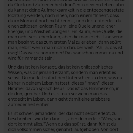
du Glück und Zufriedenheit draußen in deinem Leben, aber
du kannst deine Aufmerksamkeit in die entgegengesetzte
Richtung wenden, nach innen, nach einem "Innen", dass
du im Moment noch nicht kennst, und dort entdeckst du
einen zeitlosen, ewigen Raum, eine Quelle unendlicher
Energie, und Weisheit übrigens. Ein Raum, eine Quelle, die
man nicht verstehen kann, aber die man erlebt. Und wenn
man beginnt, das zum ersten Mal zu erleben, dann spürt
man, selbst wenn man nichts darüber weiß: "Ah, ja, das ist
ewig! Das war schon immer! Das war schon immer da und
wird für immer da sein."
Und das ist kein Konzept, das ist kein philosophisches
Wissen, was dir jemand erzählt, sondern man erlebt es
selbst. Du merkst sofort den Unterschied zu dem, was du
bisher in deinem Leben hattest: dieses "Innen", dieser
Himmel, davon sprach Jesus. Das ist das Himmelreich, in
dir drin, greifbar. Und es ist nun so: wenn man das
entdeckt im Leben, dann geht damit eine erlebbare
Zufriedenheit einher.
Es ist schwer, jemandem, der das nicht selbst erlebt, zu
beschreiben, wie das dann ist, aber du merkst: "Wow, von
dort kommt alles." Wenn du das spürst, dann fühlst du
dich vollkommen sicher, genährt, aufgehoben. Von dort