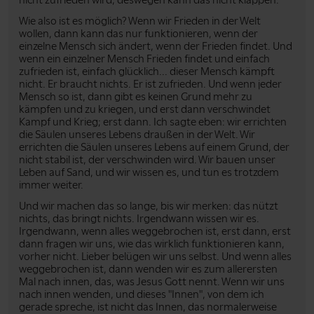
Wie also ist es möglich? Wenn wir Frieden in der Welt
wollen, dann kann das nur funktionieren, wenn der
einzelne Mensch sich ändert, wenn der Frieden findet. Und
wenn ein einzelner Mensch Frieden findet und einfach
zufrieden ist, einfach glücklich... dieser Mensch kämpft
nicht. Er braucht nichts. Er ist zufrieden. Und wenn jeder
Mensch so ist, dann gibt es keinen Grund mehr zu
kämpfen und zu kriegen, und erst dann verschwindet
Kampf und Krieg; erst dann. Ich sagte eben: wir errichten
die Säulen unseres Lebens draußen in der Welt. Wir
errichten die Säulen unseres Lebens auf einem Grund, der
nicht stabil ist, der verschwinden wird. Wir bauen unser
Leben auf Sand, und wir wissen es, und tun es trotzdem
immer weiter.
Und wir machen das so lange, bis wir merken: das nützt
nichts, das bringt nichts. Irgendwann wissen wir es.
Irgendwann, wenn alles weggebrochen ist, erst dann, erst
dann fragen wir uns, wie das wirklich funktionieren kann,
vorher nicht. Lieber belügen wir uns selbst. Und wenn alles
weggebrochen ist, dann wenden wir es zum allerersten
Mal nach innen, das, was Jesus Gott nennt. Wenn wir uns
nach innen wenden, und dieses "Innen", von dem ich
gerade spreche, ist nicht das Innen, das normalerweise