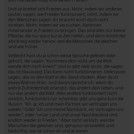
Und so breitet sich Frieden aus. Nicht, indem wir anderen
Leuten sagen, wie Frieden funktioniert; nicht, indem wir
den Menschen sagen: ihr braucht euch doch nicht
streiten. Nicht, indem wir versuchen, Nationen
miteinander in Frieden zu bringen. Das sind alles nur kleine
Pflaster, die nur ganz kurze Zeit helfen, und dann bricht der
alte Krieg wieder hervor, weil die Menschen die gleichen
sind wie früher.
Vielleicht hast du ja schon weise Sprüche gelesen oder
gehört, die sagen: "Kümmere dich nicht um die Welt,
wende dich nach innen!" Und es gibt viele Leute, die sagen:
das ist blauäugig. Das kann nicht funktionieren. Viele Leute
sagen, das ist den Kopf in den Sand stecken. Aber da ist
etwas Wahres dran, und davon spreche ich: wenn du
wahre Zufriedenheit erlangst, das ändert dein Leben, und
nur das ändert die Welt. Alles andere funktioniert nicht
wirklich, funktioniert nur scheinbar, gibt uns ganz kurz die
Illusion: "Ah, ja, ich und mein Partner, wir vertragen uns
wieder." Oder "ich und meine Nachbarn, wir vertragen uns
wieder", oder "unser Land und unser Nachbarland sind
endlich wieder in Frieden." Aber nicht wirklich, weil die
Menschen die gleichen sind, genauso verzweifelt und
bedürftig, wie sie schon eh und je waren.