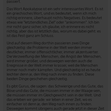
passiert.
Das Wort Apokalypse ist ein sehr interessantes Wort. Es ist
ein griechisches Wort, und es bedeutet, wenn ich mich
richtig erinnere, überhaupt nichts Negatives. Es bedeutet
etwas wie "letztendliches Ziel" oder "ankommen". Ich bin
mir nicht ganz sicher, ich glaube, ich erinnere es nicht
richtig, aber das ist letztlich das, worum es dabei geht: es
ist das Fest ganz am Schluss.
Und auf diesem Weg dorthin passieren zwei Dinge
gleichzeitig: die Probleme in der Welt werden immer
deutlicher, immer offensichtlicher, immer akzentuierter.
Die Verzweiflung der Menschen, die Angst der Menschen,
wird immer größer, und deswegen werden auch die
Ereignisse in der Welt immer krasser, weil die Menschen
immer noch mehr kämpfen. Und gleichzeitig ist es heute
leichter denn je, den Weg nach innen zu finden. Diese
beiden Dinge geschehen gleichzeitig.
Es gibt Gurus, die sagen: das Schwierige und das Gute, das
Böse und das Gute, die müssen immer in der Waage sein,
die müssen immer im Gleichgewicht sein in der Welt. Und
das erleben wir gerade: wir leben in einer Zeit, wo es
einfacher ist denn je, den Weg nach innen zu finden.
Deswegen kommt übrigens auch gerade jetzt in dieser Zeit