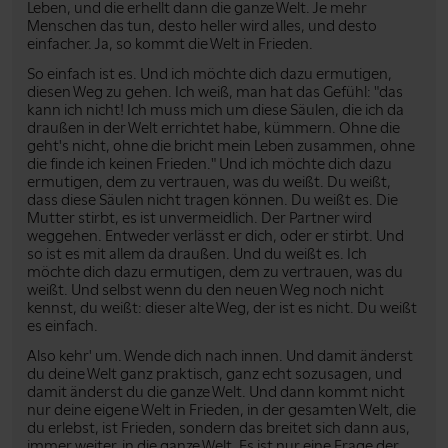
Leben, und die erhellt dann die ganze Welt. Je mehr
Menschen das tun, desto heller wird alles, und desto
einfacher. Ja, so kommt die Welt in Frieden.
So einfach ist es. Und ich möchte dich dazu ermutigen,
diesen Weg zu gehen. Ich weiß, man hat das Gefühl: "das
kann ich nicht! Ich muss mich um diese Säulen, die ich da
draußen in der Welt errichtet habe, kümmern. Ohne die
geht's nicht, ohne die bricht mein Leben zusammen, ohne
die finde ich keinen Frieden." Und ich möchte dich dazu
ermutigen, dem zu vertrauen, was du weißt. Du weißt,
dass diese Säulen nicht tragen können. Du weißt es. Die
Mutter stirbt, es ist unvermeidlich. Der Partner wird
weggehen. Entweder verlässt er dich, oder er stirbt. Und
so ist es mit allem da draußen. Und du weißt es. Ich
möchte dich dazu ermutigen, dem zu vertrauen, was du
weißt. Und selbst wenn du den neuen Weg noch nicht
kennst, du weißt: dieser alte Weg, der ist es nicht. Du weißt
es einfach.
Also kehr' um. Wende dich nach innen. Und damit änderst
du deine Welt ganz praktisch, ganz echt sozusagen, und
damit änderst du die ganze Welt. Und dann kommt nicht
nur deine eigene Welt in Frieden, in der gesamten Welt, die
du erlebst, ist Frieden, sondern das breitet sich dann aus,
immer weiter, in die ganze Welt. Es ist nur eine Frage der