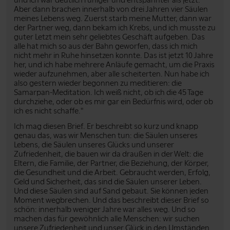
Aber dann brachen innerhalb von drei Jahren vier Säulen
meines Lebens weg. Zuerst starb meine Mutter, dann war
der Partner weg, dann bekam ich Krebs, und ich musste zu
guter Letzt mein sehr geliebtes Geschäft aufgeben. Das
alle hat mich so aus der Bahn geworfen, dass ich mich
nicht mehr in Ruhe hinsetzen konnte. Das ist jetzt 10 Jahre
her, und ich habe mehrere Anläufe gemacht, um die Praxis
wieder aufzunehmen, aber alle scheiterten. Nun habe ich
also gestern wieder begonnen zu meditieren: die
Samarpan-Meditation. Ich weiß nicht, ob ich die 45 Tage
durchziehe, oder ob es mir gar ein Bedürfnis wird, oder ob
ich es nicht schaffe."
Ich mag diesen Brief. Er beschreibt so kurz und knapp
genau das, was wir Menschen tun: die Säulen unseres
Lebens, die Säulen unseres Glücks und unserer
Zufriedenheit, die bauen wir da draußen in der Welt: die
Eltern, die Familie, der Partner, die Beziehung, der Körper,
die Gesundheit und die Arbeit. Gebraucht werden, Erfolg,
Geld und Sicherheit, das sind die Säulen unserer Leben.
Und diese Säulen sind auf Sand gebaut. Sie können jeden
Moment wegbrechen. Und das beschreibt dieser Brief so
schön: innerhalb weniger Jahre war alles weg. Und so
machen das für gewöhnlich alle Menschen: wir suchen
unsere Zufriedenheit und unser Glück in den Umständen