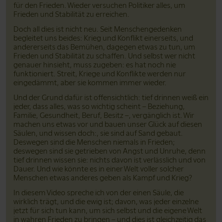
für den Frieden. Wieder versuchen Politiker alles, um
Frieden und Stabilität zu erreichen.
Doch all dies ist nicht neu. Seit Menschengedenken
begleitet uns beides: Krieg und Konflikt einerseits, und
andererseits das Bemühen, dagegen etwas zu tun, um
Frieden und Stabilität zu schaffen. Und selbst wer nicht
genauer hinsieht, muss zugeben: es hat noch nie
funktioniert. Streit, Kriege und Konflikte werden nur
eingedämmt, aber sie kommen immer wieder.
Und der Grund dafür ist offensichtlich: tief drinnen weiß ein
jeder, dass alles, was so wichtig scheint – Beziehung,
Familie, Gesundheit, Beruf, Besitz –, vergänglich ist. Wir
machen uns etwas vor und bauen unser Glück auf diesen
Säulen, und wissen doch:, sie sind auf Sand gebaut.
Deswegen sind die Menschen niemals in Frieden;
deswegen sind sie getrieben von Angst und Unruhe, denn
tief drinnen wissen sie: nichts davon ist verlässlich und von
Dauer. Und wie könnte es in einer Welt voller solcher
Menschen etwas anderes geben als Kampf und Krieg?
In diesem Video spreche ich von der einen Säule, die
wirklich trägt, und die ewig ist; davon, was jeder einzelne
jetzt für sich tun kann, um sich selbst und die eigene Welt
in wahren Frieden zu bringen – und dies ist gleichzeitig das