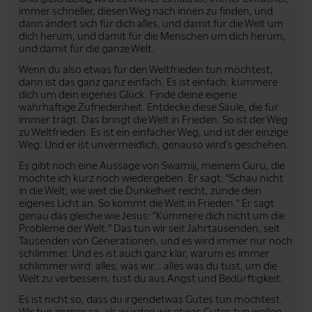
immer schneller, diesen Weg nach innen zu finden, und
dann ändert sich für dich alles, und damit für die Welt um
dich herum, und damit für die Menschen um dich herum,
und damit für die ganze Welt.
Wenn du also etwas für den Weltfrieden tun möchtest,
dann ist das ganz ganz einfach. Es ist einfach: kümmere
dich um dein eigenes Glück. Finde deine eigene
wahrhaftige Zufriedenheit. Entdecke diese Säule, die für
immer trägt. Das bringt die Welt in Frieden. So ist der Weg
zu Weltfrieden. Es ist ein einfacher Weg, und ist der einzige
Weg. Und er ist unvermeidlich, genauso wird's geschehen.
Es gibt noch eine Aussage von Swamiji, meinem Guru, die
möchte ich kurz noch wiedergeben. Er sagt: "Schau nicht
in die Welt, wie weit die Dunkelheit reicht, zünde dein
eigenes Licht an. So kommt die Welt in Frieden." Er sagt
genau das gleiche wie Jesus: "Kümmere dich nicht um die
Probleme der Welt." Das tun wir seit Jahrtausenden, seit
Tausenden von Generationen, und es wird immer nur noch
schlimmer. Und es ist auch ganz klar, warum es immer
schlimmer wird: alles, was wir... alles was du tust, um die
Welt zu verbessern, tust du aus Angst und Bedürftigkeit.
Es ist nicht so, dass du irgendetwas Gutes tun möchtest.
Wir tun immer so, als würden wir etwas Gutes tun wollen