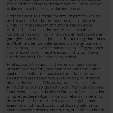
Zeit. Und dieser Prozess, der läuft bereits, und du kannst
einfach mitmachen. Es ist einfacher denn je.
Und es ist nicht so, und das möchte ich jetzt am Schluss
noch sagen... Ich rede ja immer über ganz praktische
Dinge. Ich interessiere mich nicht für irgendwelche
esoterischen Sprüche. Und viele Menschen haben das
Gefühl, wenn sie sich nach innen wenden, Gott zuwenden,
ganz gleich wie man das jetzt ausdrücken mag, dann ist es
ein Ablehnen des normalen Lebens, als würde man dem
Leben entsagen, als würde man den ganzen Tag nur noch
in einer Ecke hocken, meditieren und nichts tun. Davon
spreche ich nicht. So funktioniert es nicht.
Es ist so: das Leben geschieht weiterhin, aber man hat
nicht mehr das Gefühl, dass man selber alles tut. Bisher
hast du das Gefühl: du musst dich um alles kümmern,
sonst bricht alles zusammen. Du arbeitest, du strengst
dich an, du verdienst Geld, du kämpfst, du suchst, du
fühlst dich so oder so, du hast Angst... Wenn du dich nach
innen wendest, wenn du diesen Raum entdeckst, von dem
ich spreche, diesen Raum, in dem ich lebe, dann beginnst
du zu erleben, dass das Leben zwar weiter geht, aber
eigentlich mit dir nichts zu tun hat. Da sind Gefühle, ja,
aber du hast mit denen nichts zu tun, du fühlst sie einfach,