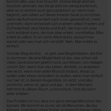
kommt alles, was man braucht. Und es klingt jetzt ein
bisschen abstrakt, das klingt jetzt ein wenig esoterisch,
aber es ist wirklich auch ganz praktisch so: wenn man
beginnt, sein Leben auf dieser inneren Säule zu errichten,
wenn die Aufmerksamkeit nach innen gewandt ist, mehr
und mehr, dann entwickelt sich in einem selbst Frieden und
Zufriedenheit; eine Stärke und Kraft, die man sich zwar
nicht erklären kann, die man aber erlebt, unmittelbar. Man
erlebt es selbst. Es ist nichts Abstraktes, worauf man
wartet oder was man sich vorstellt. Nein. Man erlebt es
einfach.
Und der Weg dorthin... es gibt zwei Möglichkeiten, dorthin
zu kommen: die eine Möglichkeit ist das, was schon seit
vielen Generationen gelehrt wird, von Weisen, von Heiligen
und im Zen: wenn man das Leben, die Welt, so akzeptiert
wie sie ist, wenn man jeden Wunsch loslässt, etwas zu
wollen oder etwas verändern zu wollen, wenn man einfach
nur hier ist, in diesem Augenblick, im Jetzt, und alles
annimmt, wie es ist, ganz und gar... in dem Moment
betrittst du diesen Raum, automatisch. Und das kann
jeder erleben.
Das Problem ist nur, dass nur ganz wenige Menschen das
können. Mir kommt es so vor, als ob Menschen, die das
können, irgendwie schon früher, in einem früheren Leben,