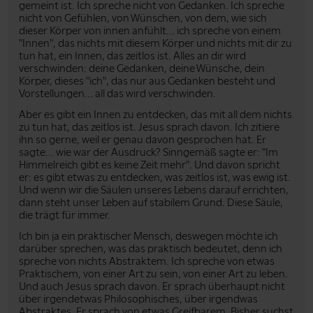
gemeint ist. Ich spreche nicht von Gedanken. Ich spreche
nicht von Gefühlen, von Wünschen, von dem, wie sich
dieser Körper von innen anfühlt... ich spreche von einem
"Innen", das nichts mit diesem Körper und nichts mit dir zu
tun hat, ein Innen, das zeitlos ist. Alles an dir wird
verschwinden: deine Gedanken, deine Wünsche, dein
Körper, dieses "ich", das nur aus Gedanken besteht und
Vorstellungen... all das wird verschwinden.
Aber es gibt ein Innen zu entdecken, das mit all dem nichts
zu tun hat, das zeitlos ist. Jesus sprach davon. Ich zitiere
ihn so gerne, weil er genau davon gesprochen hat. Er
sagte... wie war der Ausdruck? Sinngemäß sagte er: "Im
Himmelreich gibt es keine Zeit mehr". Und davon spricht
er: es gibt etwas zu entdecken, was zeitlos ist, was ewig ist.
Und wenn wir die Säulen unseres Lebens darauf errichten,
dann steht unser Leben auf stabilem Grund. Diese Säule,
die trägt für immer.
Ich bin ja ein praktischer Mensch, deswegen möchte ich
darüber sprechen, was das praktisch bedeutet, denn ich
spreche von nichts Abstraktem. Ich spreche von etwas
Praktischem, von einer Art zu sein, von einer Art zu leben.
Und auch Jesus sprach davon. Er sprach überhaupt nicht
über irgendetwas Philosophisches, über irgendwas
Abstraktes. Er sprach von etwas Greifbarem. Bisher suchst