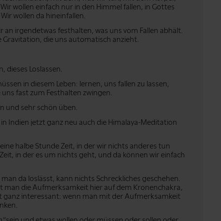
Wir wollen einfach nur in den Himmel fallen, in Gottes
 Wir wollen da hineinfallen.
ir an irgendetwas festhalten, was uns vom Fallen abhält.
ke Gravitation, die uns automatisch anzieht.
n, dieses Loslassen.
üssen in diesem Leben: lernen, uns fallen zu lassen,
ie uns fast zum Festhalten zwingen.
en und sehr schön üben.
in Indien jetzt ganz neu auch die Himalaya-Meditation
ne halbe Stunde Zeit, in der wir nichts anderes tun
eit, in der es um nichts geht, und da können wir einfach
 man da loslässt, kann nichts Schreckliches geschehen.
 hat man die Aufmerksamkeit hier auf dem Kronenchakra,
s ist ganz interessant: wenn man mit der Aufmerksamkeit
enken.
h"
sein und etwas wollen oder müssen oder sollen oder