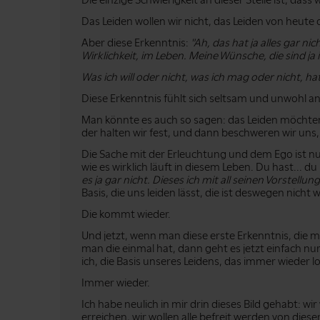
Die einzige Schwierigkeit an dieser Stelle ist, dass 
Das Leiden wollen wir nicht, das Leiden von heut
Aber diese Erkenntnis:
"Ah, das hat ja alles gar nich
Wirklichkeit, im Leben. Meine Wünsche, die sind ja 
Was ich will oder nicht, was ich mag oder nicht, ha
Diese Erkenntnis fühlt sich seltsam und unwohl an
Man könnte es auch so sagen: das Leiden möchten w
der halten wir fest, und dann beschweren wir uns,
Die Sache mit der Erleuchtung und dem Ego ist 
wie es wirklich läuft in diesem Leben. Du hast... du
es ja gar nicht. Dieses ich mit all seinen Vorstellu
Basis, die uns leiden lässt, die ist deswegen nicht 
Die kommt wieder.
Und jetzt, wenn man diese erste Erkenntnis, die
man die einmal hat, dann geht es jetzt einfach nu
ich, die Basis unseres Leidens, das immer wieder l
Immer wieder.
Ich habe neulich in mir drin dieses Bild gehabt: wi
erreichen, wir wollen alle befreit werden von diese