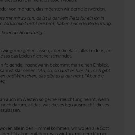
wir dieses ich gar nicht loslassen wollen.
e oder von morgen, das möchten wir gerne loswerden.
ts mit mir zu tun, da ist ja gar kein Platz für ein ich in
in Wirklichkeit nicht existent, haben keinerlei Bedeutung.
t keinerlei Bedeutung."
.
ir gerne gehen lassen, aber die Basis alles Leidens, an
 dass das Leiden nicht verschwindet.
nun folgende: irgendwann bekommt man einen Einblick,
 kannst klar sehen:
" Ah, so, so läuft es hier. Ja, mich gibt
ngen und Wünschen, das gibt es ja gar nicht."
Aber die
weg.
 man auch im Westen so gerne Erleuchtung nennt, wenn
r noch darum, all das, was dieses Ego ausmacht, dieses
oszulassen.
r wollen alle in den Himmel kommen, wir wollen alle Gott
r Identifikation, mit dem, was wir tun, mit dem Körper,