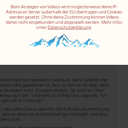
entifiziert bin, ist damit der Same des Leidens, des
folg hast, und wenn du das Gefühl hast:
" Ich habe das
Beim Anzeigen von Videos wird möglicherweise deine IP-
ähst du damit den Stress und die Angst von morgen.
Adresse an Server außerhalb der EU übertragen und Cookies
werden gesetzt. Ohne deine Zustimmung können Videos
u schaffen. Wenn du glaubst, dass das, was du heute
daher nicht eingebunden und abgespielt werden. Mehr Infos
g gemacht hast, weil du so gut bist... wenn du das glaubst,
unter
Datenschutzerklärung
.
 Problem. Und so entsteht Leiden.
 nicht das ist, was du möchtest, wenn du es für falsch
em, nicht erst morgen, sondern heute.
t, das Gute, das Schöne... dass das nicht auf deinem Mist
in Geschenk des Lebens: du weißt nicht, wie es möglich
 nur Danke sagen.
n diesem Moment gerade schwierig ist, deine Gefühle oder
deinem Mist gewachsen ist, dass es nicht an dir liegt, dann
er du leidest nicht. Du sagst einfach:
"Ja, so ist es. Okay.
detwas gut sein."
Und wenn du Erfolg hast, sagst du:
"Ich
sein soll, in Ordnung."
h, dass alles Gute so gern für sich in Anspruch nimmt und
dass es dieses ich in Wirklichkeit gar nicht gibt, und dass
tens nicht.