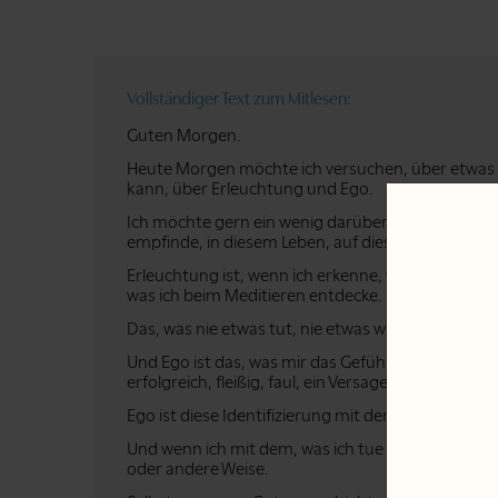
Vollständiger Text zum Mitlesen:
Guten Morgen.
Heute Morgen möchte ich versuchen, über etwas 
kann, über Erleuchtung und Ego.
Ich möchte gern ein wenig darüber sprechen, wie i
empfinde, in diesem Leben, auf diesem Weg.
Erleuchtung ist, wenn ich erkenne, was meine wahre 
was ich beim Meditieren entdecke.
Das, was nie etwas tut, nie etwas will... dieses Sein.
Und Ego ist das, was mir das Gefühl gibt, jemand z
erfolgreich, fleißig, faul, ein Versager, wie auch i
Ego ist diese Identifizierung mit dem, wie man sic
Und wenn ich mit dem, was ich tue oder was ich fühl
oder andere Weise.