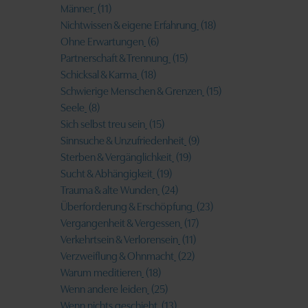
Männer
(11)
Nichtwissen & eigene Erfahrung
(18)
Ohne Erwartungen
(6)
Partnerschaft & Trennung
(15)
Schicksal & Karma
(18)
Schwierige Menschen & Grenzen
(15)
Seele
(8)
Sich selbst treu sein
(15)
Sinnsuche & Unzufriedenheit
(9)
Sterben & Vergänglichkeit
(19)
Sucht & Abhängigkeit
(19)
Trauma & alte Wunden
(24)
Überforderung & Erschöpfung
(23)
Vergangenheit & Vergessen
(17)
Verkehrtsein & Verlorensein
(11)
Verzweiflung & Ohnmacht
(22)
Warum meditieren
(18)
Wenn andere leiden
(25)
Wenn nichts geschieht
(13)