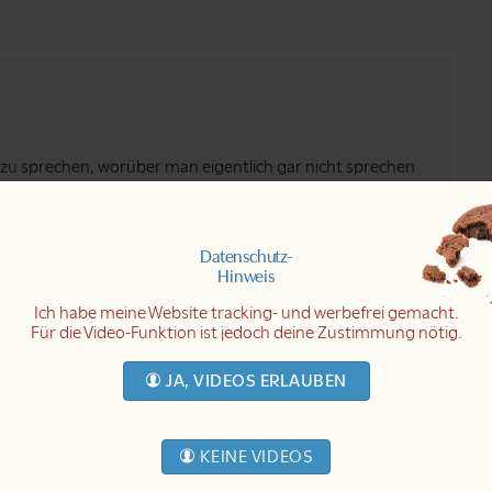
zu sprechen, worüber man eigentlich gar nicht sprechen
ch da meinen Weg finde und was ich für hilfreich
Datenschutz-
Natur in Wirklichkeit ist; das, was ich innen finde, das,
Hinweis
Ich habe meine Website tracking- und werbefrei gemacht.
Für die Video-Funktion ist jedoch deine Zustimmung nötig.
u sein, jemand, der so und so ist, gut oder schlecht,
mmer, glücklich und oder unglücklich.
JA, VIDEOS ERLAUBEN
h fühlt, mit dem, was man tut.
e, identifiziert bin, dann entsteht Leiden, auf die eine
KEINE VIDEOS