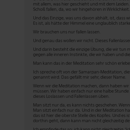
mit allem, was hier geschieht und mit dem Leiden. 
Schoß fallen, da, wo wir hingehören in Wirklichkeit.
Und das Einzige, was uns davon abhält, ist, dass w
Es ist, als hätte der Himmel eine unglaublich star
Wir brauchen uns nur fallen lassen.
Und genau das wollen wir nicht. Dieses Fallenlasse
Und darin besteht die einzige Übung, die wir tun m
gegen alle inneren Instinkte, die wir haben und d
Man kann das in der Meditation sehr schön erleb
Ich spreche oft von der Samarpan-Meditation, die 
genannt wird. Das gefällt mir sehr, dieser Name.
Wenn wir die Meditation machen, dann haben wir ei
müssen. Wir haben einfach nur eine halbe Stunde Z
dieses Loslassen und Fallenlassen üben.
Man sitzt nur da, es kann nichts geschehen. Wenn
Man sitzt einfach nur da. Und in der Meditation
das ist hier die oberste Stelle des Kopfes. Und e
dorthin geht, dann kann man nicht gleichzeitig d
Ich empfinde das so: ich kann nicht gleichzeitig
"ic