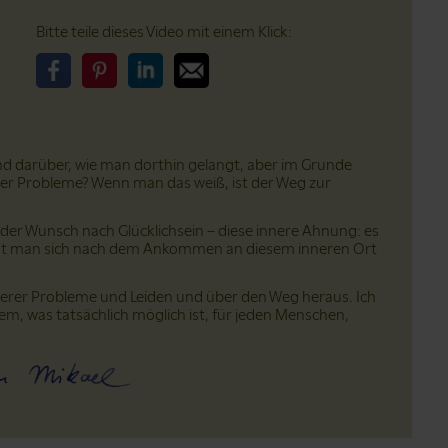
Bitte teile dieses Video mit einem Klick:
Bitte teile dieses Video auf Facebook
Bitte teile dieses Video auf Pinterest
Bitte teile dieses Video auf LinkedIn
Bitte teile dieses Video über Email
 und darüber, wie man dorthin gelangt, aber im Grunde
ller Probleme? Wenn man das weiß, ist der Weg zur
t der Wunsch nach Glücklichsein – diese innere Ahnung: es
sehnt man sich nach dem Ankommen an diesem inneren Ort
unserer Probleme und Leiden und über den Weg heraus. Ich
m, was tatsächlich möglich ist, für jeden Menschen,