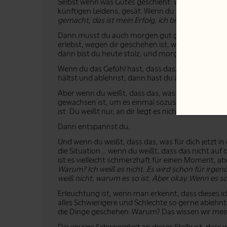
Selbst wenn was Gutes geschieht: wenn ich damit id
künftigen Leidens, gesät. Wenn du zum Beispiel Er
gemacht, das ist mein Erfolg, ich bin gut"
, dann s
Dann musst du auch morgen gut genug sein, das z
erlebst, wegen dir geschehen ist, weil du es richti
dann bist du heute stolz, und morgen hast du ein
Wenn du das Gefühl hast, dass das, was geschieht,
hältst und ablehnst, dann hast du auch ein Probl
Aber wenn du weißt, dass das, was heute geschieh
gewachsen ist, um es einmal sozusagen, sondern e
ist. Du weißt nur, an dir liegt es nicht. Du kannst
Dann entspannst du.
Und wenn du weißt, dass das, was für dich jetzt i
die Situation... wenn du weißt, dass das nicht auf 
ist es vielleicht schmerzhaft für einen Moment, ab
Warum? Ich weiß es nicht. Es wird schon für irgen
weiß nicht, warum es so ist. Aber okay. Wenn es so 
Erleuchtung ist, wenn man erkennt, dass dieses ic
alles Schwierigere und Schlechte so gerne ablehnt, 
die Dinge geschehen. Warum? Das wissen wir meis