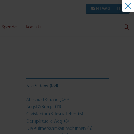
NEWSLETTER
Spende
Kontakt
Alle Videos
(184)
Abschied & Trauer
(20)
Angst & Sorge
(11)
Christentum & Jesus-Lehre
(6)
Der spirituelle Weg
(8)
Die Aufmerksamkeit nach innen
(5)