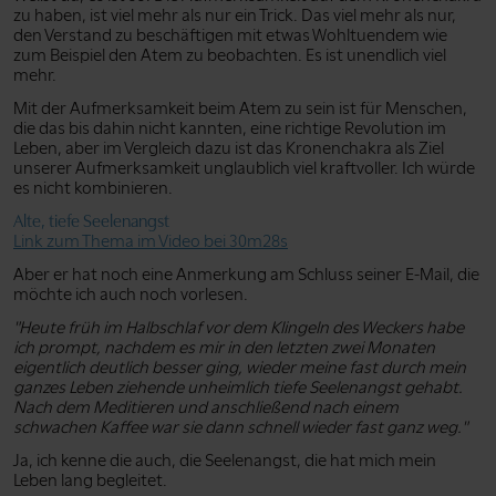
zu haben, ist viel mehr als nur ein Trick. Das viel mehr als nur,
den Verstand zu beschäftigen mit etwas Wohltuendem wie
zum Beispiel den Atem zu beobachten. Es ist unendlich viel
mehr.
Mit der Aufmerksamkeit beim Atem zu sein ist für Menschen,
die das bis dahin nicht kannten, eine richtige Revolution im
Leben, aber im Vergleich dazu ist das Kronenchakra als Ziel
unserer Aufmerksamkeit unglaublich viel kraftvoller. Ich würde
es nicht kombinieren.
Alte, tiefe Seelenangst
Link zum Thema im Video bei 30m28s
Aber er hat noch eine Anmerkung am Schluss seiner E-Mail, die
möchte ich auch noch vorlesen.
"Heute früh im Halbschlaf vor dem Klingeln des Weckers habe
ich prompt, nachdem es mir in den letzten zwei Monaten
eigentlich deutlich besser ging, wieder meine fast durch mein
ganzes Leben ziehende unheimlich tiefe Seelenangst gehabt.
Nach dem Meditieren und anschließend nach einem
schwachen Kaffee war sie dann schnell wieder fast ganz weg."
Ja, ich kenne die auch, die Seelenangst, die hat mich mein
Leben lang begleitet.