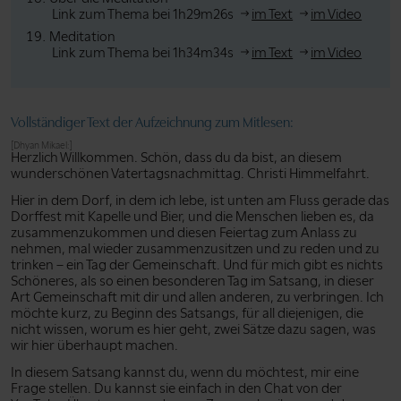
Link zum Thema bei 1h29m26s
im Text
im Video
Meditation
Link zum Thema bei 1h34m34s
im Text
im Video
Vollständiger Text der Aufzeichnung zum Mitlesen:
[Dhyan Mikael:]
Herzlich Willkommen. Schön, dass du da bist, an diesem
wunderschönen Vatertagsnachmittag. Christi Himmelfahrt.
Hier in dem Dorf, in dem ich lebe, ist unten am Fluss gerade das
Dorffest mit Kapelle und Bier, und die Menschen lieben es, da
zusammenzukommen und diesen Feiertag zum Anlass zu
nehmen, mal wieder zusammenzusitzen und zu reden und zu
trinken – ein Tag der Gemeinschaft. Und für mich gibt es nichts
Schöneres, als so einen besonderen Tag im Satsang, in dieser
Art Gemeinschaft mit dir und allen anderen, zu verbringen. Ich
möchte kurz, zu Beginn des Satsangs, für all diejenigen, die
nicht wissen, worum es hier geht, zwei Sätze dazu sagen, was
wir hier überhaupt machen.
In diesem Satsang kannst du, wenn du möchtest, mir eine
Frage stellen. Du kannst sie einfach in den Chat von der