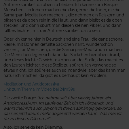
Aufmerksamkeit da oben zu bleiben. Ich kenne zum Beispiel
Menschen – in Indien machen die das gerne, die Inder, die die
Samarpan-Meditation machen –, die nehmen ein Reiskorn und
piksen es da oben rein in die Haut, und dann bleibt es da oben
stecken, und dann spürt man diesen kleinen Pikser, und dann
fällt es leichter, mit der Aufmerksamkeit da zu sein.
Oder ich kenne hier in Deutschland eine Frau, die ganz schöne,
kleine, mit Bohnen gefüllte Säckchen näht, wunderschön
verziert, für Menschen, die die Samarpan-Meditation machen.
Die Menschen legen sich dann das Säckchen hier oben drauf,
und dieses leichte Gewicht da oben an der Stelle, das macht es
den Leuten leichter, diese Stelle zu spüren. Ich verwende so
etwas nicht. Ich spüre es auch so irgendwie, aber das kann man
natürlich machen, da gibt es überhaupt kein Problem.
Meditation und Antidepressiva
Link zum Thema im Video bei 24m59s
Die zweite Frage:
"Ich nehme seit über vierzig Jahren ein
Antidepressivum. Im Laufe der Zeit bin ich körperlich und
wahrscheinlich auch psychisch davon abhängig geworden, so
dass es jetzt kaum mehr abgesetzt werden kann. Was meinst
du zu diesem Dilemma?"
Also, ich sehe da kein Dilemma.