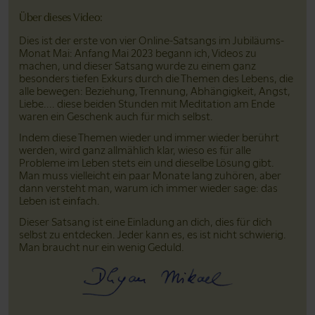
Bitte teile dieses Video auf Facebook
Bitte teile dieses Video auf Pinterest
Bitte teile dieses Video auf LinkedIn
Bitte teile dieses Video über Email
Über dieses Video:
Dies ist der erste von vier Online-Satsangs im Jubiläums-
Monat Mai: Anfang Mai 2023 begann ich, Videos zu
machen, und dieser Satsang wurde zu einem ganz
besonders tiefen Exkurs durch die Themen des Lebens, die
alle bewegen: Beziehung, Trennung, Abhängigkeit, Angst,
Liebe.... diese beiden Stunden mit Meditation am Ende
waren ein Geschenk auch für mich selbst.
Indem diese Themen wieder und immer wieder berührt
werden, wird ganz allmählich klar, wieso es für alle
Probleme im Leben stets ein und dieselbe Lösung gibt.
Man muss vielleicht ein paar Monate lang zuhören, aber
dann versteht man, warum ich immer wieder sage: das
Leben ist einfach.
Dieser Satsang ist eine Einladung an dich, dies für dich
selbst zu entdecken. Jeder kann es, es ist nicht schwierig.
Man braucht nur ein wenig Geduld.