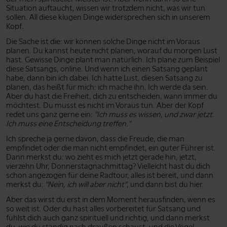
Situation auftaucht, wissen wir trotzdem nicht, was wir tun
sollen. All diese klugen Dinge widersprechen sich in unserem
Kopf.
Die Sache ist die: wir können solche Dinge nicht im Voraus
planen. Du kannst heute nicht planen, worauf du morgen Lust
hast. Gewisse Dinge plant man natürlich. Ich plane zum Beispiel
diese Satsangs, online. Und wenn ich einen Satsang geplant
habe, dann bin ich dabei. Ich hatte Lust, diesen Satsang zu
planen, das heißt für mich: ich mache ihn. Ich werde da sein.
Aber du hast die Freiheit, dich zu entscheiden, wann immer du
möchtest. Du musst es nicht im Voraus tun. Aber der Kopf
redet uns ganz gerne ein:
"Ich muss es wissen, und zwar jetzt.
Ich muss eine Entscheidung treffen."
Ich spreche ja gerne davon, dass die Freude, die man
empfindet oder die man nicht empfindet, ein guter Führer ist.
Dann merkst du: wo zieht es mich jetzt gerade hin, jetzt,
vierzehn Uhr, Donnerstagnachmittag? Vielleicht hast du dich
schon angezogen für deine Radtour, alles ist bereit, und dann
merkst du:
"Nein, ich will aber nicht"
, und dann bist du hier.
Aber das wirst du erst in dem Moment herausfinden, wenn es
so weit ist. Oder du hast alles vorbereitet für Satsang und
fühlst dich auch ganz spirituell und richtig, und dann merkst