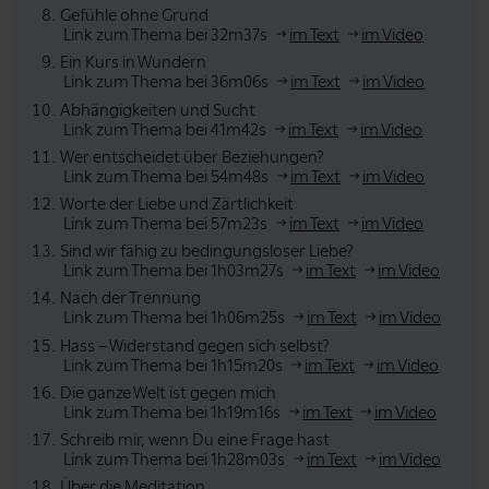
Gefühle ohne Grund
Link zum Thema bei 32m37s
im Text
im Video
Ein Kurs in Wundern
Link zum Thema bei 36m06s
im Text
im Video
Abhängigkeiten und Sucht
Link zum Thema bei 41m42s
im Text
im Video
Wer entscheidet über Beziehungen?
Link zum Thema bei 54m48s
im Text
im Video
Worte der Liebe und Zärtlichkeit
Link zum Thema bei 57m23s
im Text
im Video
Sind wir fähig zu bedingungsloser Liebe?
Link zum Thema bei 1h03m27s
im Text
im Video
Nach der Trennung
Link zum Thema bei 1h06m25s
im Text
im Video
Hass – Widerstand gegen sich selbst?
Link zum Thema bei 1h15m20s
im Text
im Video
Die ganze Welt ist gegen mich
Link zum Thema bei 1h19m16s
im Text
im Video
Schreib mir, wenn Du eine Frage hast
Link zum Thema bei 1h28m03s
im Text
im Video
Über die Meditation