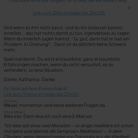
Und dann ist es uns möglich, so zu sein, wie wir wirklich sind.
Link zum Zitat im Video bei 20m29s
Und wenn es ihm nicht passt, und du ihn loslassen kannst,
innerlich... das hat nichts damit zu tun, irgendetwas zu sagen.
Wenn du innerlich sagen kannst:
"Ja, gut, dann hat er halt ein
Problem. In Ordnung"
... Dann ist da plötzlich keine Schwere
mehr.
Spiel mal damit. Du wirst erstaunliche, ganz erstaunliche
Erfahrungen machen, wenn du nicht versuchst, es zu
verhindern, so eine Situation.
Danke, Katharina. Danke.
Ein Stein auf dem Kronenchakra?
Link zum Thema im Video bei 21m51s
[Simone:]
Mikael, momentan sind keine weiteren Fragen da.
[Dhyan Mikael:]
Alles klar. Dann lese ich noch eine E-Mail vor.
"Ich lebe seit etwa zwei Monaten – so lange meditiere ich schon
morgens und abends die Samarpan-Meditation –, in dem
Glauben: wenn jemand meine von Traumata aus der Kindheit