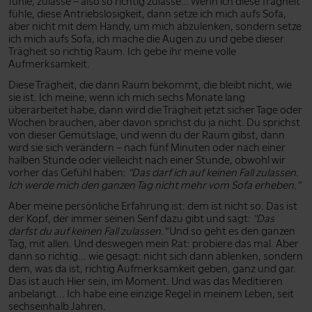
fühle, zulasse – also so richtig zulasse... Wenn ich diese Trägheit
fühle, diese Antriebslosigkeit, dann setze ich mich aufs Sofa,
aber nicht mit dem Handy, um mich abzulenken, sondern setze
ich mich aufs Sofa, ich mache die Augen zu und gebe dieser
Trägheit so richtig Raum. Ich gebe ihr meine volle
Aufmerksamkeit.
Diese Trägheit, die dann Raum bekommt, die bleibt nicht, wie
sie ist. Ich meine, wenn ich mich sechs Monate lang
überarbeitet habe, dann wird die Trägheit jetzt sicher Tage oder
Wochen brauchen, aber davon sprichst du ja nicht. Du sprichst
von dieser Gemütslage, und wenn du der Raum gibst, dann
wird sie sich verändern – nach fünf Minuten oder nach einer
halben Stunde oder vielleicht nach einer Stunde, obwohl wir
vorher das Gefühl haben:
"Das darf ich auf keinen Fall zulassen.
Ich werde mich den ganzen Tag nicht mehr vom Sofa erheben."
Aber meine persönliche Erfahrung ist: dem ist nicht so. Das ist
der Kopf, der immer seinen Senf dazu gibt und sagt:
"Das
darfst du auf keinen Fall zulassen."
Und so geht es den ganzen
Tag, mit allen. Und deswegen mein Rat: probiere das mal. Aber
dann so richtig... wie gesagt: nicht sich dann ablenken, sondern
dem, was da ist, richtig Aufmerksamkeit geben, ganz und gar.
Das ist auch Hier sein, im Moment. Und was das Meditieren
anbelangt... Ich habe eine einzige Regel in meinem Leben, seit
sechseinhalb Jahren.