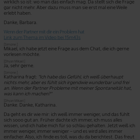
wirklich so ist: wo man das einfach mag. Da stellt sich die Frage
gar nicht mehr. Aber dazu muss man sie erst mal eine Weile
erlebt haben.
Danke, Barbara.
Wenn der Partner mit dir ein Problem hat
Link zum Thema im Video bei 15m43s
[Simone:]
Mikael, ich habe jetzt eine Frage aus dem Chat, die ich gerne
vorlesen möchte.
[Dhyan Mikael:]
Ja, sehr gerne.
[Simone:]
Katharina fragt:
"Ich habe das Gefühl, ich weiß überhaupt
nichts mehr, aber es fühlt sich irgendwie wunderbar und frei
an. Wenn der Partner Probleme mit meiner Spontaneität hat,
was kann ich machen?"
[Dhyan Mikael:]
Danke. Danke, Katharina.
Da geht es dir wie mir: ich weiß immer weniger, und das fühlt
sich sooo gut an. Früher dachte ich immer, ich muss alles
wissen, und ich habe mich für so schlau gehalten. Jetzt weiß ich
immer weniger, immer weniger – und es wird alles immer
einfacher. Also, ich finde es toll, was du da berichtest. Das freut