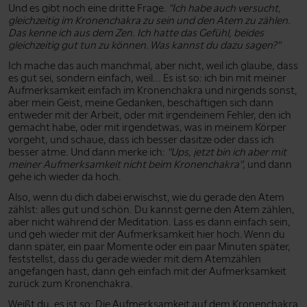
Und es gibt noch eine dritte Frage.
"Ich habe auch versucht,
gleichzeitig im Kronenchakra zu sein und den Atem zu zählen.
Das kenne ich aus dem Zen. Ich hatte das Gefühl, beides
gleichzeitig gut tun zu können. Was kannst du dazu sagen?"
Ich mache das auch manchmal, aber nicht, weil ich glaube, dass
es gut sei, sondern einfach, weil... Es ist so: ich bin mit meiner
Aufmerksamkeit einfach im Kronenchakra und nirgends sonst,
aber mein Geist, meine Gedanken, beschäftigen sich dann
entweder mit der Arbeit, oder mit irgendeinem Fehler, den ich
gemacht habe, oder mit irgendetwas, was in meinem Körper
vorgeht, und schaue, dass ich besser dasitze oder dass ich
besser atme. Und dann merke ich:
"Ups, jetzt bin ich aber mit
meiner Aufmerksamkeit nicht beim Kronenchakra"
, und dann
gehe ich wieder da hoch.
Also, wenn du dich dabei erwischst, wie du gerade den Atem
zählst: alles gut und schön. Du kannst gerne den Atem zählen,
aber nicht während der Meditation. Lass es dann einfach sein,
und geh wieder mit der Aufmerksamkeit hier hoch. Wenn du
dann später, ein paar Momente oder ein paar Minuten später,
feststellst, dass du gerade wieder mit dem Atemzählen
angefangen hast, dann geh einfach mit der Aufmerksamkeit
zurück zum Kronenchakra.
Weißt du, es ist so: Die Aufmerksamkeit auf dem Kronenchakra