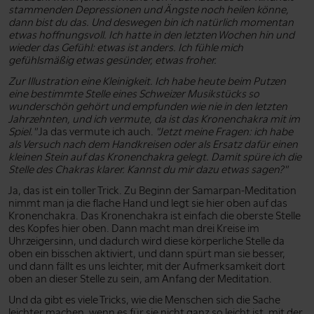
stammenden Depressionen und Ängste noch heilen könne,
dann bist du das. Und deswegen bin ich natürlich momentan
etwas hoffnungsvoll. Ich hatte in den letzten Wochen hin und
wieder das Gefühl: etwas ist anders. Ich fühle mich
gefühlsmäßig etwas gesünder, etwas froher.
Zur Illustration eine Kleinigkeit. Ich habe heute beim Putzen
eine bestimmte Stelle eines Schweizer Musikstücks so
wunderschön gehört und empfunden wie nie in den letzten
Jahrzehnten, und ich vermute, da ist das Kronenchakra mit im
Spiel."
Ja das vermute ich auch.
"Jetzt meine Fragen: ich habe
als Versuch nach dem Handkreisen oder als Ersatz dafür einen
kleinen Stein auf das Kronenchakra gelegt. Damit spüre ich die
Stelle des Chakras klarer. Kannst du mir dazu etwas sagen?"
Ja, das ist ein toller Trick. Zu Beginn der Samarpan-Meditation
nimmt man ja die flache Hand und legt sie hier oben auf das
Kronenchakra. Das Kronenchakra ist einfach die oberste Stelle
des Kopfes hier oben. Dann macht man drei Kreise im
Uhrzeigersinn, und dadurch wird diese körperliche Stelle da
oben ein bisschen aktiviert, und dann spürt man sie besser,
und dann fällt es uns leichter, mit der Aufmerksamkeit dort
oben an dieser Stelle zu sein, am Anfang der Meditation.
Und da gibt es viele Tricks, wie die Menschen sich die Sache
leichter machen, wenn es für sie nicht ganz so leicht ist, mit der