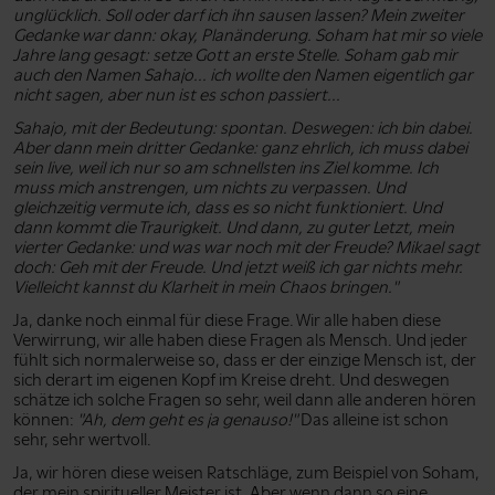
unglücklich. Soll oder darf ich ihn sausen lassen? Mein zweiter
Gedanke war dann: okay, Planänderung. Soham hat mir so viele
Jahre lang gesagt: setze Gott an erste Stelle. Soham gab mir
auch den Namen Sahajo... ich wollte den Namen eigentlich gar
nicht sagen, aber nun ist es schon passiert...
Sahajo, mit der Bedeutung: spontan. Deswegen: ich bin dabei.
Aber dann mein dritter Gedanke: ganz ehrlich, ich muss dabei
sein live, weil ich nur so am schnellsten ins Ziel komme. Ich
muss mich anstrengen, um nichts zu verpassen. Und
gleichzeitig vermute ich, dass es so nicht funktioniert. Und
dann kommt die Traurigkeit. Und dann, zu guter Letzt, mein
vierter Gedanke: und was war noch mit der Freude? Mikael sagt
doch: Geh mit der Freude. Und jetzt weiß ich gar nichts mehr.
Vielleicht kannst du Klarheit in mein Chaos bringen."
Ja, danke noch einmal für diese Frage. Wir alle haben diese
Verwirrung, wir alle haben diese Fragen als Mensch. Und jeder
fühlt sich normalerweise so, dass er der einzige Mensch ist, der
sich derart im eigenen Kopf im Kreise dreht. Und deswegen
schätze ich solche Fragen so sehr, weil dann alle anderen hören
können:
"Ah, dem geht es ja genauso!"
Das alleine ist schon
sehr, sehr wertvoll.
Ja, wir hören diese weisen Ratschläge, zum Beispiel von Soham,
der mein spiritueller Meister ist. Aber wenn dann so eine