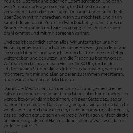
YouTube-Übertragung oder von Zoom schreiben, und dann
wird Simone die Fragen vorlesen, und ich werde dann
versuchen, etwas dazu zu sagen. Du kannst aber auch direkt
über Zoom mit mir sprechen, wenn du möchtest, und dann
kannst du einfach in Zoom ein Handzeichen geben. Das wird
Simone dann sehen und wird es arrangieren, dass du dann
drankommst und mit mir sprechen kannst.
Und das ist eigentlich schon alles. Wir unterhalten uns hier
einfach gemeinsam, und ich versuche ein wenig von dem, was
ich so erlebt habe und was ich lernen durfte in meinem Leben,
weitergeben und benutzen, um die Fragen zu beantworten.
Wir machen das bis um halb vier, bis 15:30 Uhr, und in der
letzten halben Stunde dieses Intensives kannst du, wenn du
möchtest, mit mir und allen anderen zusammen meditieren,
und zwar die Samarpan-Meditation.
Das ist die Meditation, von der ich so oft und gerne spreche.
Falls du die noch nicht kennst, macht das überhaupt nichts. Ich
werde, bevor wir damit beginnen, ein paar Sätze dazu sagen
nachher um halb vier. Das Ganze geht ganz einfach und ist sehr
wohltuend, und ich lade dich ein, es einfach auszuprobieren. Ja,
das soll schon genug sein an Vorrede. Wir fangen einfach direkt
an. Simone, grüß dich! Hast du denn schon etwas, was du mir
vorlesen kannst?
[Simone:]