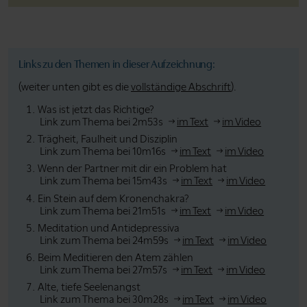
Links zu den Themen in dieser Aufzeichnung:
(weiter unten gibt es die
vollständige Abschrift
).
Was ist jetzt das Richtige?
Link zum Thema bei 2m53s
im Text
im Video
Trägheit, Faulheit und Disziplin
Link zum Thema bei 10m16s
im Text
im Video
Wenn der Partner mit dir ein Problem hat
Link zum Thema bei 15m43s
im Text
im Video
Ein Stein auf dem Kronenchakra?
Link zum Thema bei 21m51s
im Text
im Video
Meditation und Antidepressiva
Link zum Thema bei 24m59s
im Text
im Video
Beim Meditieren den Atem zählen
Link zum Thema bei 27m57s
im Text
im Video
Alte, tiefe Seelenangst
Link zum Thema bei 30m28s
im Text
im Video