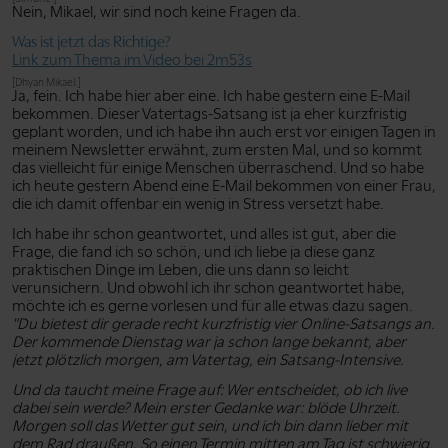
Nein, Mikael, wir sind noch keine Fragen da.
Was ist jetzt das Richtige?
Link zum Thema im Video bei 2m53s
[Dhyan Mikael:]
Ja, fein. Ich habe hier aber eine. Ich habe gestern eine E-Mail
bekommen. Dieser Vatertags-Satsang ist ja eher kurzfristig
geplant worden, und ich habe ihn auch erst vor einigen Tagen in
meinem Newsletter erwähnt, zum ersten Mal, und so kommt
das vielleicht für einige Menschen überraschend. Und so habe
ich heute gestern Abend eine E-Mail bekommen von einer Frau,
die ich damit offenbar ein wenig in Stress versetzt habe.
Ich habe ihr schon geantwortet, und alles ist gut, aber die
Frage, die fand ich so schön, und ich liebe ja diese ganz
praktischen Dinge im Leben, die uns dann so leicht
verunsichern. Und obwohl ich ihr schon geantwortet habe,
möchte ich es gerne vorlesen und für alle etwas dazu sagen.
"Du bietest dir gerade recht kurzfristig vier Online-Satsangs an.
Der kommende Dienstag war ja schon lange bekannt, aber
jetzt plötzlich morgen, am Vatertag, ein Satsang-Intensive.
Und da taucht meine Frage auf: Wer entscheidet, ob ich live
dabei sein werde? Mein erster Gedanke war: blöde Uhrzeit.
Morgen soll das Wetter gut sein, und ich bin dann lieber mit
dem Rad draußen. So einen Termin mitten am Tag ist schwierig,