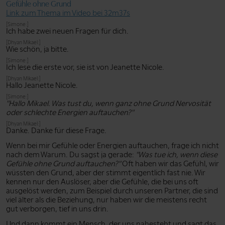
Gefühle ohne Grund
Link zum Thema im Video bei 32m37s
[Simone:]
Ich habe zwei neuen Fragen für dich.
[Dhyan Mikael:]
Wie schön, ja bitte.
[Simone:]
Ich lese die erste vor, sie ist von Jeanette Nicole.
[Dhyan Mikael:]
Hallo Jeanette Nicole.
[Simone:]
"Hallo Mikael. Was tust du, wenn ganz ohne Grund Nervosität
oder schlechte Energien auftauchen?"
[Dhyan Mikael:]
Danke. Danke für diese Frage.
Wenn bei mir Gefühle oder Energien auftauchen, frage ich nicht
nach dem Warum. Du sagst ja gerade:
"Was tue ich, wenn diese
Gefühle ohne Grund auftauchen?"
Oft haben wir das Gefühl, wir
wüssten den Grund, aber der stimmt eigentlich fast nie. Wir
kennen nur den Auslöser, aber die Gefühle, die bei uns oft
ausgelöst werden, zum Beispiel durch unseren Partner, die sind
viel älter als die Beziehung, nur haben wir die meistens recht
gut verborgen, tief in uns drin.
Und dann kommt ein Mensch, der uns nahesteht und sagt das