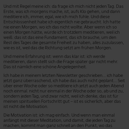
Und mit Regel meine ich: da frage ich mich nicht jeden Tag. Das
Erste, was ich morgens mache, ist, aufs Klo gehen, und dann
meditiere ich, immer, egal, wie ich mich fühle. Und diese
Entschlossenheit habe ich eigentlich nie gebraucht. Ich hatte
nie einen Morgen, wo ich das nicht wollte. Aber wenn ich so
einen Morgen hätte, würde ich trotzdem meditieren, weil ich
weiß: das ist das eine Fundament, das ich brauche, um den
Rest des Tages die gesamte Freiheit zu haben, alles zuzulassen,
wie es ist, weil das die Richtung setzt am frühen Morgen.
Und meine Erfahrung ist: wenn das klar ist: ich werde
meditieren, dann stellt sich die Frage später gar nicht mehr.
Das ist nämlich eine schöne Angelegenheit.
Ich habe in meinem letzten Newsletter geschrieben... ich habe
jetzt ganz überraschend, ich habe das auch nicht geplant... Seit
über einer Woche oder so meditiere ich jetzt auch jeden Abend
noch einmal. nicht nur einmal in der Woche oder so, ab und zu,
sondern jeden Tag, und zwar nicht, weil ich denke, das ist für
meinen spirituellen Fortschritt gut – ist es sicherlich, aber das
ist nicht die Motivation.
Die Motivation ist: ich mag einfach. Und wenn man einmal
anfängt mit dieser Meditation, und damit, die jeden Tag zu
machen, kommt man ganz schnell an den Punkt, wo das