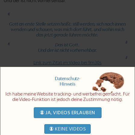
Und der ist nicht vorhersehbar.
Gott an erste Stelle setzen heißt: still werden, sich nach innen
wenden und schauen, was mich dort führt, und wohin mich
das jetzt gerade führen möchte.
Das ist Gott.
Und der ist nicht vorhersehbar.
Link zum Zitat im Video bei 9m30s
Danke für deine Frage.
Datenschutz-
Hinweis
Trägheit, Faulheit und Disziplin
Link zum Thema im Video bei 10m16s
Ich habe meine Website tracking- und werbefrei gemacht. Für
die Video-Funktion ist jedoch deine Zustimmung nötig.
Simone, soll ich weitermachen oder hast du was?
[Simone:]
Barbara möchte gerne mit dir sprechen.
JA, VIDEOS ERLAUBEN
[Dhyan Mikael:]
Ja, sehr gerne. Hallo Barbara, wie schön.
KEINE VIDEOS
[Barbara:]
Hallo Mikael. Mir ist jetzt etwas gekommen zu dem, was du