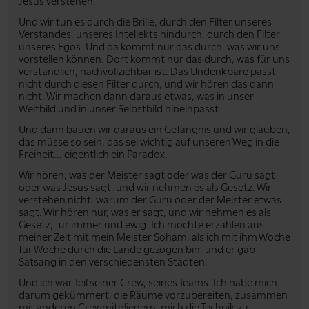
Jesus verstehen.
Und wir tun es durch die Brille, durch den Filter unseres
Verstandes, unseres Intellekts hindurch, durch den Filter
unseres Egos. Und da kommt nur das durch, was wir uns
vorstellen können. Dort kommt nur das durch, was für uns
verständlich, nachvollziehbar ist. Das Undenkbare passt
nicht durch diesen Filter durch, und wir hören das dann
nicht. Wir machen dann daraus etwas, was in unser
Weltbild und in unser Selbstbild hineinpasst.
Und dann bauen wir daraus ein Gefängnis und wir glauben,
das müsse so sein, das sei wichtig auf unseren Weg in die
Freiheit... eigentlich ein Paradox.
Wir hören, was der Meister sagt oder was der Guru sagt
oder was Jesus sagt, und wir nehmen es als Gesetz. Wir
verstehen nicht, warum der Guru oder der Meister etwas
sagt. Wir hören nur, was er sagt, und wir nehmen es als
Gesetz, für immer und ewig. Ich möchte erzählen aus
meiner Zeit mit mein Meister Soham, als ich mit ihm Woche
für Woche durch die Lande gezogen bin, und er gab
Satsang in den verschiedensten Städten.
Und ich war Teil seiner Crew, seines Teams. Ich habe mich
darum gekümmert, die Räume vorzubereiten, zusammen
mit anderen Crewmitgliedern, mich die Technik zu