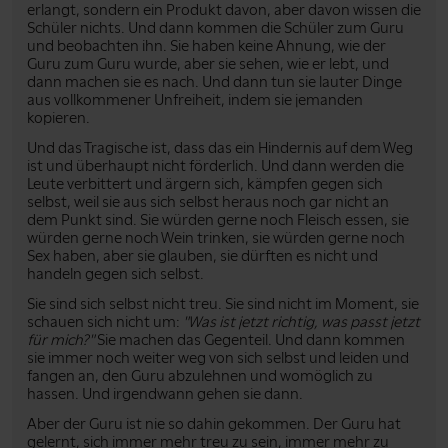
erlangt, sondern ein Produkt davon, aber davon wissen die
Schüler nichts. Und dann kommen die Schüler zum Guru
und beobachten ihn. Sie haben keine Ahnung, wie der
Guru zum Guru wurde, aber sie sehen, wie er lebt, und
dann machen sie es nach. Und dann tun sie lauter Dinge
aus vollkommener Unfreiheit, indem sie jemanden
kopieren.
Und das Tragische ist, dass das ein Hindernis auf dem Weg
ist und überhaupt nicht förderlich. Und dann werden die
Leute verbittert und ärgern sich, kämpfen gegen sich
selbst, weil sie aus sich selbst heraus noch gar nicht an
dem Punkt sind. Sie würden gerne noch Fleisch essen, sie
würden gerne noch Wein trinken, sie würden gerne noch
Sex haben, aber sie glauben, sie dürften es nicht und
handeln gegen sich selbst.
Sie sind sich selbst nicht treu. Sie sind nicht im Moment, sie
schauen sich nicht um:
"Was ist jetzt richtig, was passt jetzt
für mich?"
Sie machen das Gegenteil. Und dann kommen
sie immer noch weiter weg von sich selbst und leiden und
fangen an, den Guru abzulehnen und womöglich zu
hassen. Und irgendwann gehen sie dann.
Aber der Guru ist nie so dahin gekommen. Der Guru hat
gelernt, sich immer mehr treu zu sein, immer mehr zu