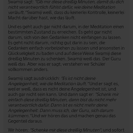
Swamiji sagt:
"Gib mir diese dreißig Minuten, damit du dich
nicht verantwortlich fühlst dafür, wie deine Meditation
verläuft."
Swamiji weiß, dass du keinerlei Kontrolle, keinerlei
Macht darüber hast, wie das läuft.
Und es geht auch gar nicht darum, in der Meditation einen
bestimmten Zustand zu erreichen. Es geht gar nicht
darum, sich von den Gedanken nicht einfangen zu lassen.
Es geht nicht darum, richtig gut darin zu sein, die
Gedanken einfach vorbeiziehen zu lassen und ansonsten in
Glückseligkeit zu baden und auf diese Weise Swamiji diese
dreißig Minuten zu schenken. Swamiji weiß das. Der Guru
weiß das. Aber was er sagt, verstehen wir Schüler
vollkommen anders.
Swamiji sagt ausdrücklich:
"Es ist nicht deine
Angelegenheit, wie die Meditation läuft."
Und er sagt es,
weil er weiß, dass es nicht deine Angelegenheit ist, und
auch gar nicht sein kann. Und dann sagt er:
"Schenk mir
einfach diese dreißig Minuten, dann bist du nicht mehr
verantwortlich dafür. Dann ist es nicht mehr deine
Angelegenheit. Dann muss ich, der Guru, sich darum
kümmern."
Und wir hören das und machen genau das
Gegenteil daraus.
Wir hören:
"Schenke mir diese dreißig Minuten"
, und sofort