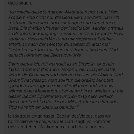
dazu sagen.
"Ich mache diese Samarpan-Meditation nicht gut. Mein
Problem sind nicht nur die Gedanken, sondern, dass ich
mich von ihnen auch noch einfangen und einnehmen
lasse. Die dreißig Minuten der Meditation werden oftmals
zu Problembewältigungs-Sessions und zur Grübelei. Es ist
sogar so, dass mein Verstand mir regelrecht Befehle
erteilt, so nach dem Motto: du solltest dir jetzt mal
Gedanken darüber machen und Pläne schmieden. Und
danach kommen die Selbstvorwürfe.
Dann denke ich, mir mangelt es an Disziplin. Und rein
faktisch stimmt das auch. Jemand, der Disziplin hätte,
würde die Gedanken vorbeiziehen lassen wie Wolken. Und
Swamiji hat gesagt, man soll ihm die dreißig Minuten
spenden. Das sage ich mir jedes Mal vor und oftmals
während der Meditation, aber dann bin ich wieder nur bei
diesen blöden Egodramen und ich mag mich wirklich
überhaupt nicht dafür. Lieber Mikael, für einen Rat oder
Tipp wäre ich dir überaus dankbar."
Ich sagte ja eingangs zu Beginn des Videos, dass wir
normalerweise das, was der Guru sagt, vollkommen
missverstehen. Wir können einfach nicht anders.