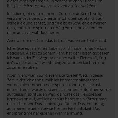
dieser Verhaltensregeln. In der christlichen Kirche zum
Beispiel:
"Ich muss keusch sein oder zölibatär leben."
In Indien gibt es so manchen Guru, der äußerlich völlig
verwahrlost irgendwo herumsitzt, überhaupt nicht auf
seine Kleidung achtet, und da gibt es Schüler, die meinen,
das gehört zum spirituellen Weg dazu, und die rennen
dann auch verwahrlost herum.
Aber warum der Guru das tut, das wissen die Leute nicht.
Ich erlebe es in meinem Leben so: ich habe früher Fleisch
gegessen. Als ich zu Soham kam, hat der Fleisch gegessen.
Ich war zu der Zeit Vegetarier, aber weil er Fleisch aß, fing
ich's wieder an, weil wir ständig zusammen kochten und
zusammen aßen.
Aber irgendwann auf diesem spirituellen Weg, in dieser
Zeit, in der ich ganz allmählich immer empfindsamer
wurde, mich immer besser spüren konnte, mir selbst
immer treuer wurde und einfach immer feinfühliger wurde
auf diesem spirituellen Weg, da hörte das Fleischessen
irgendwann auf, weil ich gespürt habe: mein Körper mag
das nicht mehr. Das ist nicht gut für ihn. Das entsprang
aus meiner eigenen gewachsenen Feinfühligkeit. Das
entsprang meiner eigenen Wahrnehmung.