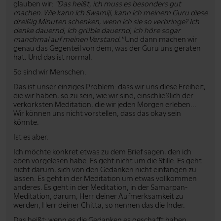
glauben wir:
"Das heißt, ich muss es besonders gut
machen. Wie kann ich Swamiji, kann ich meinem Guru diese
dreißig Minuten schenken, wenn ich sie so verbringe? Ich
denke dauernd, ich grüble dauernd, ich höre sogar
manchmal auf meinen Verstand."
Und dann machen wir
genau das Gegenteil von dem, was der Guru uns geraten
hat. Und das ist normal.
So sind wir Menschen.
Das ist unser einziges Problem: dass wir uns diese Freiheit,
die wir haben, so zu sein, wie wir sind, einschließlich der
verkorksten Meditation, die wir jeden Morgen erleben...
Wir können uns nicht vorstellen, dass das okay sein
könnte.
Ist es aber.
Ich möchte konkret etwas zu dem Brief sagen, den ich
eben vorgelesen habe. Es geht nicht um die Stille. Es geht
nicht darum, sich von den Gedanken nicht einfangen zu
lassen. Es geht in der Meditation um etwas vollkommen
anderes. Es geht in der Meditation, in der Samarpan-
Meditation, darum, Herr deiner Aufmerksamkeit zu
werden, Herr deiner Chitta, so nennen das die Inder.
Das heißt: wenn es die Gedanken es geschafft haben,