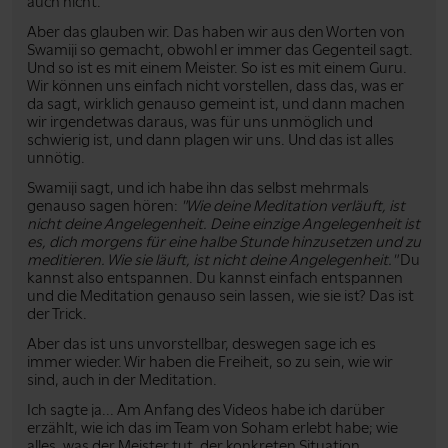
auch nicht.
Aber das glauben wir. Das haben wir aus den Worten von
Swamiji so gemacht, obwohl er immer das Gegenteil sagt.
Und so ist es mit einem Meister. So ist es mit einem Guru.
Wir können uns einfach nicht vorstellen, dass das, was er
da sagt, wirklich genauso gemeint ist, und dann machen
wir irgendetwas daraus, was für uns unmöglich und
schwierig ist, und dann plagen wir uns. Und das ist alles
unnötig.
Swamiji sagt, und ich habe ihn das selbst mehrmals
genauso sagen hören:
"Wie deine Meditation verläuft, ist
nicht deine Angelegenheit. Deine einzige Angelegenheit ist
es, dich morgens für eine halbe Stunde hinzusetzen und zu
meditieren. Wie sie läuft, ist nicht deine Angelegenheit."
Du
kannst also entspannen. Du kannst einfach entspannen
und die Meditation genauso sein lassen, wie sie ist? Das ist
der Trick.
Aber das ist uns unvorstellbar, deswegen sage ich es
immer wieder. Wir haben die Freiheit, so zu sein, wie wir
sind, auch in der Meditation.
Ich sagte ja... Am Anfang des Videos habe ich darüber
erzählt, wie ich das im Team von Soham erlebt habe; wie
alles, was der Meister tut, der konkreten Situation