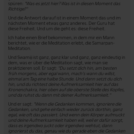
spüren:
"Was es jetzt hier? Was ist in diesen Moment das
Richtige?"
Und die Antwort darauf ist in einem Moment das und im
nächsten Moment etwas ganz anderes. Der Guru hat
diese Freiheit. Und um die geht es: diese Freiheit.
Ich habe einen Brief bekommen, in dem mir ein Mann
berichtet, wie er die Meditation erlebt, die Samarpan-
Meditation.
Und Swamiji ist ganz, ganz klar und ganz, ganz eindeutig in
dem, was er über die Meditation sagt, wie man sie
praktizieren soll. Er sagt:
"Du setzt dich hin, am besten
früh morgens, aber egal wann, mach's wann du willst,
einmal am Tag eine halbe Stunde. Und dann setzt du dich
hin, und du richtest deine Aufmerksamkeit hier auf das
Kronenchakra, hier oben auf die oberste Stelle des Kopfes,
und da ruhst du dann mit deiner Aufmerksamkeit."
Und er sagt:
"Wenn die Gedanken kommen, ignoriere die
Gedanken, und gehe einfach wieder zurück dorthin, ganz
egal, wie oft das passiert. Und wenn dein Körper aufmuckt
und deine Aufmerksamkeit haben will, weil er dafür sorgt,
dass es irgendwo juckt oder irgendwo wehtut, dann
ignorierst du das, genau wie du gerade eben die Gedanken