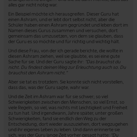
alles gar nicht nötig war.
Ein Beispiel möchte ich herausgreifen. Dieser Guru hat
einen Ashram, und er lebt dort selbst nicht, aber die
Schüler haben einen Ashram gegründet und leben dort im
Namen dieses Gurus zusammen und versuchen, dort
gemeinsam das umzusetzen, von dem sie glauben, dass
der Guru es so möchte und für richtig und wichtig hält.
Und diese Frau, von der ich gerade berichte, die wollte in
diesen Ashram ziehen, weil sie glaubte, es sei eine gute
Sache für sie. Und der Guru sagte ihr:
"Das brauchst du
nicht. Du findest deinen Weg zur Erleuchtung auch so. Du
brauchst den Ashram nicht."
Aber sie tat es trotzdem. Sie konnte sich nicht vorstellen,
dass das, was der Guru sagte, wahr war.
Und die Zeit im Ashram war für sie schwer; so viel
Schwierigkeiten zwischen den Menschen, so viel Ernst, so
viele Regeln, so viel, was nichts mit Leichtigkeit und Freiheit
zu tun hat. Und irgendwann, Jahre später, unter großen
Schwierigkeiten, fand sie endlich den Weg zu der
Entscheidung, dort wieder auszuziehen, dort wegzugehen
und ihr eigenes Leben zu leben. Und dann erinnerte sie
sich, was der Guru lange Zeit vorher gesagt hatte:
"Du