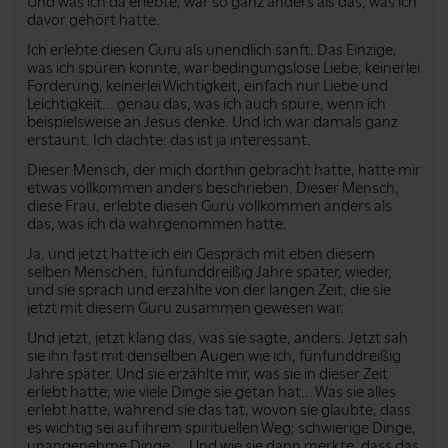
Und was ich da erlebte, war so ganz anders als das, was ich
davor gehört hatte.
Ich erlebte diesen Guru als unendlich sanft. Das Einzige,
was ich spüren konnte, war bedingungslose Liebe, keinerlei
Forderung, keinerlei Wichtigkeit, einfach nur Liebe und
Leichtigkeit... genau das, was ich auch spüre, wenn ich
beispielsweise an Jesus denke. Und ich war damals ganz
erstaunt. Ich dachte: das ist ja interessant.
Dieser Mensch, der mich dorthin gebracht hatte, hatte mir
etwas vollkommen anders beschrieben. Dieser Mensch,
diese Frau, erlebte diesen Guru vollkommen anders als
das, was ich da wahrgenommen hatte.
Ja, und jetzt hatte ich ein Gespräch mit eben diesem
selben Menschen, fünfunddreißig Jahre später, wieder,
und sie sprach und erzählte von der langen Zeit, die sie
jetzt mit diesem Guru zusammen gewesen war.
Und jetzt, jetzt klang das, was sie sagte, anders. Jetzt sah
sie ihn fast mit denselben Augen wie ich, fünfunddreißig
Jahre später. Und sie erzählte mir, was sie in dieser Zeit
erlebt hatte; wie viele Dinge sie getan hat... Was sie alles
erlebt hatte, während sie das tat, wovon sie glaubte, dass
es wichtig sei auf ihrem spirituellen Weg; schwierige Dinge,
unangenehme Dinge.... Und wie sie dann merkte, dass das