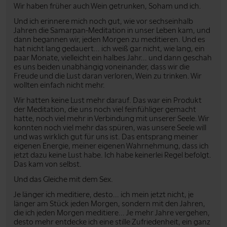
Wir haben früher auch Wein getrunken, Soham und ich.
Und ich erinnere mich noch gut, wie vor sechseinhalb
Jahren die Samarpan-Meditation in unser Leben kam, und
dann begannen wir, jeden Morgen zu meditieren. Und es
hat nicht lang gedauert... ich weiß gar nicht, wie lang, ein
paar Monate, vielleicht ein halbes Jahr... und dann geschah
es uns beiden unabhängig voneinander, dass wir die
Freude und die Lust daran verloren, Wein zu trinken. Wir
wollten einfach nicht mehr.
Wir hatten keine Lust mehr darauf. Das war ein Produkt
der Meditation, die uns noch viel feinfühliger gemacht
hatte, noch viel mehr in Verbindung mit unserer Seele. Wir
konnten noch viel mehr das spüren, was unsere Seele will
und was wirklich gut für uns ist. Das entsprang meiner
eigenen Energie, meiner eigenen Wahrnehmung, dass ich
jetzt dazu keine Lust habe. Ich habe keinerlei Regel befolgt.
Das kam von selbst.
Und das Gleiche mit dem Sex.
Je länger ich meditiere, desto... ich mein jetzt nicht, je
länger am Stück jeden Morgen, sondern mit den Jahren,
die ich jeden Morgen meditiere... Je mehr Jahre vergehen,
desto mehr entdecke ich eine stille Zufriedenheit, ein ganz