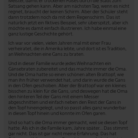
Meister, damit er trockenen Fußes durch die Stadt zum
Satsang gehen kann. Aber am nächsten Tag, wenn es nicht
regnet, braucht der keinen Schirm. Aber der Schüler steht
dann trotzdem noch da mit dem Regenschirm. Das ist
natürlich jetzt ein fiktives Beispiel, sehr überspitzt, aber ich
möchte es damit einfach illustrieren. Ich habe einmal eine
ganz lustige Geschichte gehört.
Ich war vor vielen, vielen Jahren mal mit einer Frau
verheiratet, die in Amerika lebte, und dort ist es Tradition,
an Weihnachten eine Gans zu braten.
Und in dieser Familie wurde jedes Weihnachten ein
Gänsebraten zubereitet und das machte immer die Oma.
Und die Oma hatte so einen schönen alten Brattopf, wie
man ihn früher verwendet hat, und darin wurde die Gans
in den Ofen geschoben. Aber der Brattopf war ein kleines
bisschen zu klein für die Gans, und deswegen hat die Oma
den hinteren Teil der Gans mit einem Messer
abgeschnitten und einfach neben den Rest der Gans in
den Topf hineingelegt, und so passt alles ganz wunderbar
in diesen Topf hinein und konnte im Ofen garen.
Und so hat's die Oma immer gemacht, weil sie diesen Topf
hatte. Als ich in die Familie kam, Jahre später... Das stimmt
gar nicht. Das ist gar nicht meine Erfahrung. Das hat