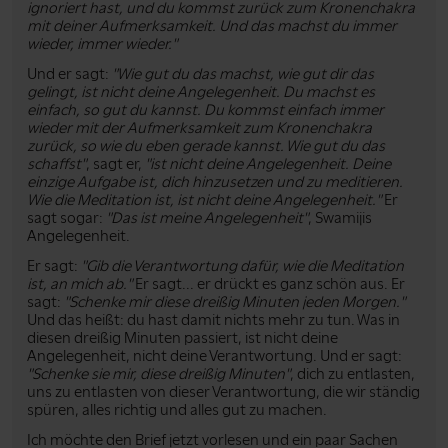
ignoriert hast, und du kommst zurück zum Kronenchakra
mit deiner Aufmerksamkeit. Und das machst du immer
wieder, immer wieder."
Und er sagt:
"Wie gut du das machst, wie gut dir das
gelingt, ist nicht deine Angelegenheit. Du machst es
einfach, so gut du kannst. Du kommst einfach immer
wieder mit der Aufmerksamkeit zum Kronenchakra
zurück, so wie du eben gerade kannst. Wie gut du das
schaffst"
, sagt er,
"ist nicht deine Angelegenheit. Deine
einzige Aufgabe ist, dich hinzusetzen und zu meditieren.
Wie die Meditation ist, ist nicht deine Angelegenheit."
Er
sagt sogar:
"Das ist meine Angelegenheit"
, Swamijis
Angelegenheit.
Er sagt:
"Gib die Verantwortung dafür, wie die Meditation
ist, an mich ab."
Er sagt... er drückt es ganz schön aus. Er
sagt:
"Schenke mir diese dreißig Minuten jeden Morgen."
Und das heißt: du hast damit nichts mehr zu tun. Was in
diesen dreißig Minuten passiert, ist nicht deine
Angelegenheit, nicht deine Verantwortung. Und er sagt:
"Schenke sie mir, diese dreißig Minuten"
, dich zu entlasten,
uns zu entlasten von dieser Verantwortung, die wir ständig
spüren, alles richtig und alles gut zu machen.
Ich möchte den Brief jetzt vorlesen und ein paar Sachen