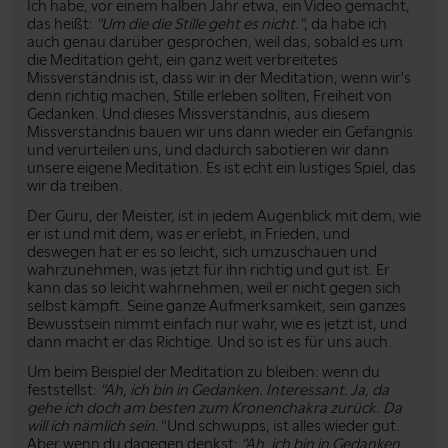
Ich habe, vor einem halben Jahr etwa, ein Video gemacht,
das heißt:
"Um die die Stille geht es nicht."
, da habe ich
auch genau darüber gesprochen, weil das, sobald es um
die Meditation geht, ein ganz weit verbreitetes
Missverständnis ist, dass wir in der Meditation, wenn wir's
denn richtig machen, Stille erleben sollten, Freiheit von
Gedanken. Und dieses Missverständnis, aus diesem
Missverständnis bauen wir uns dann wieder ein Gefängnis
und verurteilen uns, und dadurch sabotieren wir dann
unsere eigene Meditation. Es ist echt ein lustiges Spiel, das
wir da treiben.
Der Guru, der Meister, ist in jedem Augenblick mit dem, wie
er ist und mit dem, was er erlebt, in Frieden, und
deswegen hat er es so leicht, sich umzuschauen und
wahrzunehmen, was jetzt für ihn richtig und gut ist. Er
kann das so leicht wahrnehmen, weil er nicht gegen sich
selbst kämpft. Seine ganze Aufmerksamkeit, sein ganzes
Bewusstsein nimmt einfach nur wahr, wie es jetzt ist, und
dann macht er das Richtige. Und so ist es für uns auch.
Um beim Beispiel der Meditation zu bleiben: wenn du
feststellst:
"Ah, ich bin in Gedanken. Interessant. Ja, da
gehe ich doch am besten zum Kronenchakra zurück. Da
will ich nämlich sein."
Und schwupps, ist alles wieder gut.
Aber wenn du dagegen denkst:
"Ah, ich bin in Gedanken.