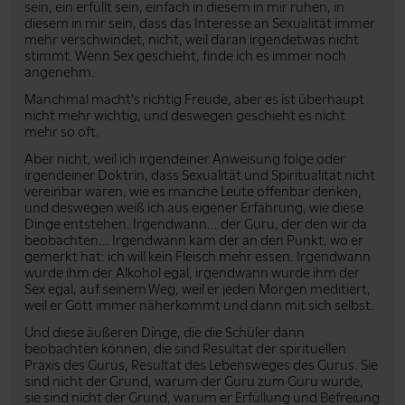
sein, ein erfüllt sein, einfach in diesem in mir ruhen, in
diesem in mir sein, dass das Interesse an Sexualität immer
mehr verschwindet, nicht, weil daran irgendetwas nicht
stimmt. Wenn Sex geschieht, finde ich es immer noch
angenehm.
Manchmal macht's richtig Freude, aber es ist überhaupt
nicht mehr wichtig, und deswegen geschieht es nicht
mehr so oft.
Aber nicht, weil ich irgendeiner Anweisung folge oder
irgendeiner Doktrin, dass Sexualität und Spiritualität nicht
vereinbar wären, wie es manche Leute offenbar denken,
und deswegen weiß ich aus eigener Erfahrung, wie diese
Dinge entstehen. Irgendwann... der Guru, der den wir da
beobachten... Irgendwann kam der an den Punkt, wo er
gemerkt hat: ich will kein Fleisch mehr essen. Irgendwann
wurde ihm der Alkohol egal, irgendwann wurde ihm der
Sex egal, auf seinem Weg, weil er jeden Morgen meditiert,
weil er Gott immer näherkommt und dann mit sich selbst.
Und diese äußeren Dinge, die die Schüler dann
beobachten können, die sind Resultat der spirituellen
Praxis des Gurus, Resultat des Lebensweges des Gurus. Sie
sind nicht der Grund, warum der Guru zum Guru wurde,
sie sind nicht der Grund, warum er Erfüllung und Befreiung