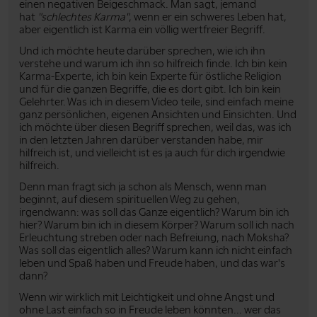
einen negativen Beigeschmack. Man sagt, jemand
hat
"schlechtes Karma"
, wenn er ein schweres Leben hat,
aber eigentlich ist Karma ein völlig wertfreier Begriff.
Und ich möchte heute darüber sprechen, wie ich ihn
verstehe und warum ich ihn so hilfreich finde. Ich bin kein
Karma-Experte, ich bin kein Experte für östliche Religion
und für die ganzen Begriffe, die es dort gibt. Ich bin kein
Gelehrter. Was ich in diesem Video teile, sind einfach meine
ganz persönlichen, eigenen Ansichten und Einsichten. Und
ich möchte über diesen Begriff sprechen, weil das, was ich
in den letzten Jahren darüber verstanden habe, mir
hilfreich ist, und vielleicht ist es ja auch für dich irgendwie
hilfreich.
Denn man fragt sich ja schon als Mensch, wenn man
beginnt, auf diesem spirituellen Weg zu gehen,
irgendwann: was soll das Ganze eigentlich? Warum bin ich
hier? Warum bin ich in diesem Körper? Warum soll ich nach
Erleuchtung streben oder nach Befreiung, nach Moksha?
Was soll das eigentlich alles? Warum kann ich nicht einfach
leben und Spaß haben und Freude haben, und das war's
dann?
Wenn wir wirklich mit Leichtigkeit und ohne Angst und
ohne Last einfach so in Freude leben könnten... wer das