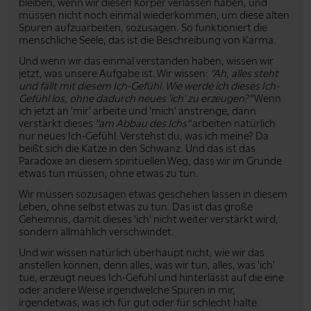
bleiben, wenn wir diesen Körper verlassen haben, und
müssen nicht noch einmal wiederkommen, um diese alten
Spuren aufzuarbeiten, sozusagen. So funktioniert die
menschliche Seele, das ist die Beschreibung von Karma.
Und wenn wir das einmal verstanden haben, wissen wir
jetzt, was unsere Aufgabe ist. Wir wissen:
"Ah, alles steht
und fällt mit diesem Ich-Gefühl. Wie werde ich dieses Ich-
Gefühl los, ohne dadurch neues 'ich' zu erzeugen?"
Wenn
ich jetzt an 'mir' arbeite und 'mich' anstrenge, dann
verstärkt dieses
"am Abbau des Ichs"
arbeiten natürlich
nur neues Ich-Gefühl. Verstehst du, was ich meine? Da
beißt sich die Katze in den Schwanz. Und das ist das
Paradoxe an diesem spirituellen Weg, dass wir im Grunde
etwas tun müssen, ohne etwas zu tun.
Wir müssen sozusagen etwas geschehen lassen in diesem
Leben, ohne selbst etwas zu tun. Das ist das große
Geheimnis, damit dieses 'ich' nicht weiter verstärkt wird,
sondern allmählich verschwindet.
Und wir wissen natürlich überhaupt nicht, wie wir das
anstellen können, denn alles, was wir tun, alles, was 'ich'
tue, erzeugt neues Ich-Gefühl und hinterlässt auf die eine
oder andere Weise irgendwelche Spuren in mir,
irgendetwas, was ich für gut oder für schlecht halte.