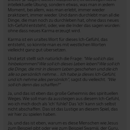
intellektuelle Übung, sondern etwas, was man in jedem
Moment, bei allem, was man erlebt, immer wieder
praktiziert, immer wieder. Und dann durchlebt man all die
Dinge, die man noch zu durchleben hat, ohne dass neues
Ich-Gefühl entsteht, oder, wie die Inder das sagen würden:
ohne dass neues Karma erzeugt wird.
Karma ist ein uraltes Wort für dieses Ich-Gefühl, das
entsteht, so könnte man es mit westlichen Worten
vielleicht ganz gut übersetzen.
Und jetzt stellt sich natürlich die Frage:
"Wie soll ich das
hinbekommen? Wie soll ich dieses Leben leben? Wie soll ich
die Dinge, die mir in diesem Leben geschehen und die ich
alle so persönlich nehme... Ich habe ja dieses Ich-Gefühl,
und ich nehme alles persönlich"
, sagst du vielleicht.
"Wie
soll ich denn das schaffen?"
Ja, und das ist eben das große Geheimnis des spirituellen
Weges. Wie soll man da aussteigen aus diesem Ich-Gefühl,
wo ich mich doch als 'ich' fühle? Das 'ich' kann sich selbst
nicht abschaffen. Das ist das Lustige an diesem Spiel, das
wir hier zu spielen haben.
Ja, und das ist eben, warum es diese Menschen wie Jesus
zum Beispiel gibt oder wie zum Beispiel Swamiji, der Guru,