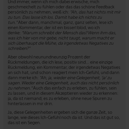
Und immer, wenn ich mich dabei erwische, mich
geschmeichelt zu fühlen oder das das schöne Feedback
persönlich zu nehmen, weiß ich:
"Ah, das hat nichts mit mir
zu tun. Das lasse ich los. Damit habe ich nichts zu
tun."
Aber dann, manchmal, ganz, ganz selten, lese ich
einen Kommentar, der ist ein bisserl blöd, wo ich
denke:
"Warum schreibt der Mensch das? Wenn ihm das,
was ich hier von mir gebe, nicht taugt, warum macht er
sich überhaupt die Mühe, da irgendetwas Negatives zu
schreiben?"
Aber obwohl neunundneunzig Prozent der
Rückmeldungen, die ich lese, positiv sind... eine einzige
Rückmeldung, ein Kommentar, der irgendetwas Negatives
an sich hat, und schon reagiert mein Ich-Gefühl, und dann
dann merke ich:
"Ah, ja, wieder eine Gelegenheit, 'ja' zu
sagen. Wieder eine Gelegenheit, auch das nicht persönlich
zu nehmen."
Auch das einfach zu erleben, zu fühlen, sein
zu lassen, und in diesem Akzeptieren wieder zu erkennen:
ja, da ist niemand; es zu erleben, ohne neue Spuren zu
hinterlassen in mir drin.
Ja, diese Gelegenheiten ergeben sich die ganze Zeit, so
lange, wie dieses Ich-Gefühl noch da ist. Und das ist gut so,
das ist ein Segen.