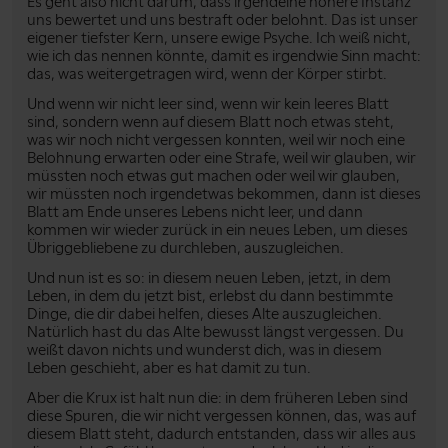
Es geht also nicht darum, dass irgendeine höhere Instanz
uns bewertet und uns bestraft oder belohnt. Das ist unser
eigener tiefster Kern, unsere ewige Psyche. Ich weiß nicht,
wie ich das nennen könnte, damit es irgendwie Sinn macht:
das, was weitergetragen wird, wenn der Körper stirbt.
Und wenn wir nicht leer sind, wenn wir kein leeres Blatt
sind, sondern wenn auf diesem Blatt noch etwas steht,
was wir noch nicht vergessen konnten, weil wir noch eine
Belohnung erwarten oder eine Strafe, weil wir glauben, wir
müssten noch etwas gut machen oder weil wir glauben,
wir müssten noch irgendetwas bekommen, dann ist dieses
Blatt am Ende unseres Lebens nicht leer, und dann
kommen wir wieder zurück in ein neues Leben, um dieses
Übriggebliebene zu durchleben, auszugleichen.
Und nun ist es so: in diesem neuen Leben, jetzt, in dem
Leben, in dem du jetzt bist, erlebst du dann bestimmte
Dinge, die dir dabei helfen, dieses Alte auszugleichen.
Natürlich hast du das Alte bewusst längst vergessen. Du
weißt davon nichts und wunderst dich, was in diesem
Leben geschieht, aber es hat damit zu tun.
Aber die Krux ist halt nun die: in dem früheren Leben sind
diese Spuren, die wir nicht vergessen können, das, was auf
diesem Blatt steht, dadurch entstanden, dass wir alles aus