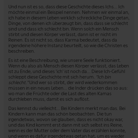
Und nun ist es so, dass diese Geschichte dieses Ichs... Ich
möchte einmal ein Beispiel nennen. Nehmen wir einmal an,
ich habe in diesem Leben wirklich schreckliche Dinge getan,
Dinge, von denen ich überzeugt bin, dass dass sie schlecht
sind und dass ich schlecht bin. Wenn solch ein Mensch
stirbt und diesen Körper verlässt, dann ist er nicht im
Reinen. Es ist nicht so, dass Karma bedeutet, dass da
irgendeine höhere Instanz beurteilt, so wie die Christen es
beschreiben.
Es ist eine Beschreibung, wie unsere Seele funktioniert.
Wenn du also als Mensch diesen Körper verlässt, das Leben
ist zu Ende, und dieses 'ich' ist noch da... Diese Ich-Gefühl
schleppt diese Geschichte mit sich herum.
"Ich bin
schlecht."
Und wer so stirbt, der wird wiederkommen
müssen in ein neues Leben... die Inder drücken das so aus:
wo man die Früchte oder die Last des alten Kamas
durchleben muss, damit es sich auflöst.
Das kennst du vielleicht... Bei Kindern merkt man das. Bei
Kindern kann man das schön beobachten. Die tun
irgendetwas, wovon sie glauben, dass es nicht okay war,
und das Kind kommt erst dann mit sich selbst ins Reine,
wenn es der Mutter oder dem Vater das erzählen konnte,
und wenn es dafür irgendetwas getan hat, um es wieder