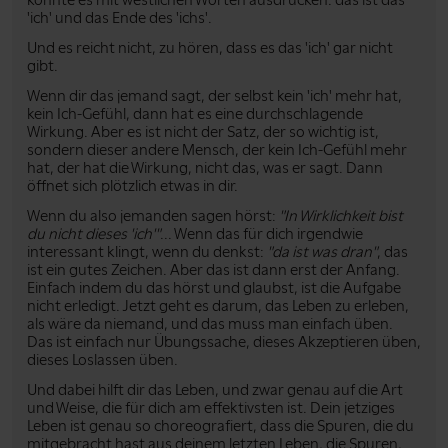
'ich' und das Ende des 'ichs'.
Und es reicht nicht, zu hören, dass es das 'ich' gar nicht
gibt.
Wenn dir das jemand sagt, der selbst kein 'ich' mehr hat,
kein Ich-Gefühl, dann hat es eine durchschlagende
Wirkung. Aber es ist nicht der Satz, der so wichtig ist,
sondern dieser andere Mensch, der kein Ich-Gefühl mehr
hat, der hat die Wirkung, nicht das, was er sagt. Dann
öffnet sich plötzlich etwas in dir.
Wenn du also jemanden sagen hörst:
"In Wirklichkeit bist
du nicht dieses 'ich'"
... Wenn das für dich irgendwie
interessant klingt, wenn du denkst:
"da ist was dran"
, das
ist ein gutes Zeichen. Aber das ist dann erst der Anfang.
Einfach indem du das hörst und glaubst, ist die Aufgabe
nicht erledigt. Jetzt geht es darum, das Leben zu erleben,
als wäre da niemand, und das muss man einfach üben.
Das ist einfach nur Übungssache, dieses Akzeptieren üben,
dieses Loslassen üben.
Und dabei hilft dir das Leben, und zwar genau auf die Art
und Weise, die für dich am effektivsten ist. Dein jetziges
Leben ist genau so choreografiert, dass die Spuren, die du
mitgebracht hast aus deinem letzten Leben, die Spuren,