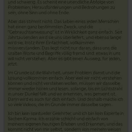
und schwierig. Es scheint eine unendliche Abfolge von
Problemen, Herausforderungen und Bedrohungen zu
sein, ohne Sinn und ohne Ende.
Aber das stimmt nicht. Das Leben eines jeden Menschen
hat einen ganz bestimmten Zweck, und die
"Gebrauchsanweisung" ist in Wirklichkeit ganz einfach. Seit
Jahrtausenden wird sie uns überliefert, und ebenso lange
wird sie, trotz ihrer Einfachheit, vollkommen
missverstanden. Das liegt nicht nur daran, dass uns die
uralten Worte und Begriffe völlig fremd sind: etwas in uns
will nicht verstehen. Aber es gibt einen Ausweg, für jeden,
jetzt.
Im Grunde ist die Wahrheit, unser Problem damit und die
Lösung vollkommen einfach. Aber weil wir nicht verstehen
können und nicht verstehen wollen, müssen wir dasselbe
immer wieder hören und lesen, solange, bis ein Lichtstrahl
in unser Dunkel fällt und wir erkennen, was gemeint ist.
Dann wird es auch für dich einfach. Und deshalb mache ich
so viele Videos, die im Grunde immer dasselbe sagen.
Ich bin kein spiritueller Gelehrter, und ich bin kein Experte in
Sachen Karma. Ich erzähle schlicht und einfach von
meinem eigenen heutigen Erleben und Erkennen, und das
kommt nicht von mir selbst, sondern von meinem weisen