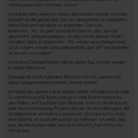
nichts persönlich nehmen, nichts."
Und jedes Mal, wenn ich etwas persönlich nehme, und das
passiert ja die ganze Zeit, das als Gelegenheit zu begreifen;
diese Gelegenheit dann zu erkennen. Dann zu
erkennen:
"Ah, es geht jetzt nicht darum, das, was da
geschieht, geradezubiegen, so dass ich es besser finde"
,
sondern dann zu begreifen:
"Ah, wieder eine Gelegenheit,
'ja' zu sagen, wieder eine Gelegenheit, das 'ich' verdampfen
zu lassen sozusagen."
Und diese Gelegenheiten gibt es jeden Tag, immer wieder,
in jedem Moment.
Solange da noch irgendein Rest von 'ich' ist, werden wir
diese Gelegenheiten erleben, immer wieder.
Ich habe das gestern erst wieder erlebt. Ich bekomme viele
Zuschriften und E-Mails und auch viele Kommentare zu
den Videos auf YouTube zum Beispiel, und ich bin erstaunt,
weil neunundneunzig Prozent der der Rückmeldungen, die
ich bekomme, einfach nur positiv ist. Und das ist für mich
eine Übung, es nicht persönlich zu nehmen. Ich weiß: das,
was die Menschen oder was dich berührt, hat nichts mit
mir zu tun.