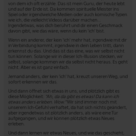
von dem ich oft erzähle. Das ist mein Guru, der heute lebt
und auf der Erde ist. Da kommen spirituelle Meister ins
Spiel oder irgendwelche Medien oder auch komische Typen
wie ich, die vielleicht Videos darüber machen...
Irgendetwas, was dich berührt und dir einen Geschmack
davon gibt, wie das wäre, wenn du kein 'ich' bist.
Wenn ein anderer, der kein 'ich' mehr hat, irgendwie mit dir
in Verbindung kommt, irgendwie in dein Leben tritt, dann
erkennst du das. Und das ist das eine, was wir selbst nicht
tun können. Solange wir in dieser Ich-Illusion stecken, wir
selbst, solange kommen wir da selbst nicht heraus. Es geht
nicht. Aber es ist ganz einfach.
Jemand anders, der kein 'ich' hat, kreuzt unseren Weg, und
sofort erkennen wir das.
Und dann öffnet sich etwas in uns, und plötzlich gibt es
diese Möglichkeit:
"Ah, da da gibt es etwas! Da kann ich
etwas anders erleben. Wow."
Wir sind immer noch mit
unserem Ich-Gefühl verhaftet, da hat sich nichts geändert,
aber irgendetwas ist plötzlich anders, als wäre eine Tür
aufgegangen, und wir können plötzlich etwas Neues
erleben.
Und dann lernen wir etwas Neues, und wie das geschieht,