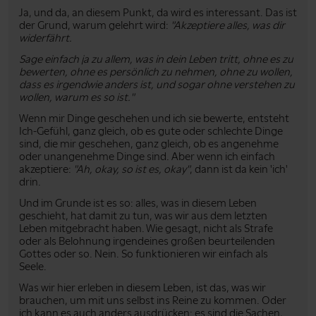
Ja, und da, an diesem Punkt, da wird es interessant. Das ist
der Grund, warum gelehrt wird:
"Akzeptiere alles, was dir
widerfährt.
Sage einfach ja zu allem, was in dein Leben tritt, ohne es zu
bewerten, ohne es persönlich zu nehmen, ohne zu wollen,
dass es irgendwie anders ist, und sogar ohne verstehen zu
wollen, warum es so ist."
Wenn mir Dinge geschehen und ich sie bewerte, entsteht
Ich-Gefühl, ganz gleich, ob es gute oder schlechte Dinge
sind, die mir geschehen, ganz gleich, ob es angenehme
oder unangenehme Dinge sind. Aber wenn ich einfach
akzeptiere:
"Ah, okay, so ist es, okay"
, dann ist da kein 'ich'
drin.
Und im Grunde ist es so: alles, was in diesem Leben
geschieht, hat damit zu tun, was wir aus dem letzten
Leben mitgebracht haben. Wie gesagt, nicht als Strafe
oder als Belohnung irgendeines großen beurteilenden
Gottes oder so. Nein. So funktionieren wir einfach als
Seele.
Was wir hier erleben in diesem Leben, ist das, was wir
brauchen, um mit uns selbst ins Reine zu kommen. Oder
ich kann es auch anders ausdrücken: es sind die Sachen,