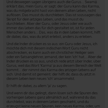
Und deswegen sagen übrigens auch die Gurus... Swamiji
erklärt das, mein Guru, er sagt: der Guru kann das Karma,
was du mitgebracht hast von deinem alten Leben, nicht
auflösen. Das musst du durchleben. Das ist sozusagen das
Skript für dein jetziges Leben, und das musst du
durchleben. Aber der Guru, oder Jesus oder wie auch
immer das Leben das für dich gestaltet ist, ist für jeden
Menschen anders... Das, was da in dein Leben kommt, hilft
dir dabei, das, was du jetzt erlebst, anders zu erleben.
Und die Inder drücken es so aus: ein Guru oder Jesus, ich
möchte dich mit diesem indischen Wort Guru nicht
abschrecken, es kann auch ein christlicher Heiliger sein
oder ein Satsanglehrer, jemand, der kein 'ich' hat... Aber die
Inder drücken es so aus, und ich rede jetzt über Inder, über
Gurus, weil das Wort 'Karma' ja aus diesem Bereich der Welt
kommt... der nimmt das Karma des jetzigen Lebens auf
sich. Und damit ist gemeint: der hilft dir, dass du jetzt in
diesem Leben kein neues 'ich' ansammelst.
Er hilft dir dabei, zu allem 'ja' zu sagen.
Und wenn dir das gelingt, dann lösen sich die Spuren des
vorherigen Lebens ganz allmählich auf, während du das
durchlebst, was in deinem Leben geschieht, und du
erzeugst keine neuen Spuren, kein neues Karma, oder, um