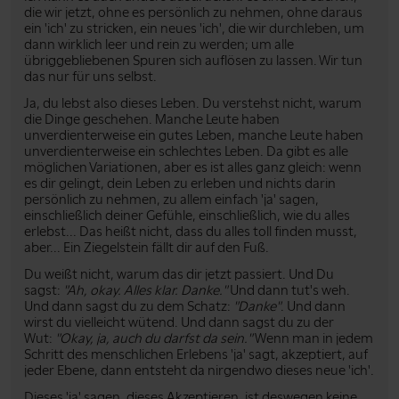
die wir jetzt, ohne es persönlich zu nehmen, ohne daraus
ein 'ich' zu stricken, ein neues 'ich', die wir durchleben, um
dann wirklich leer und rein zu werden; um alle
übriggebliebenen Spuren sich auflösen zu lassen. Wir tun
das nur für uns selbst.
Ja, du lebst also dieses Leben. Du verstehst nicht, warum
die Dinge geschehen. Manche Leute haben
unverdienterweise ein gutes Leben, manche Leute haben
unverdienterweise ein schlechtes Leben. Da gibt es alle
möglichen Variationen, aber es ist alles ganz gleich: wenn
es dir gelingt, dein Leben zu erleben und nichts darin
persönlich zu nehmen, zu allem einfach 'ja' sagen,
einschließlich deiner Gefühle, einschließlich, wie du alles
erlebst... Das heißt nicht, dass du alles toll finden musst,
aber... Ein Ziegelstein fällt dir auf den Fuß.
Du weißt nicht, warum das dir jetzt passiert. Und Du
sagst:
"Ah, okay. Alles klar. Danke."
Und dann tut's weh.
Und dann sagst du zu dem Schatz:
"Danke"
. Und dann
wirst du vielleicht wütend. Und dann sagst du zu der
Wut:
"Okay, ja, auch du darfst da sein."
Wenn man in jedem
Schritt des menschlichen Erlebens 'ja' sagt, akzeptiert, auf
jeder Ebene, dann entsteht da nirgendwo dieses neue 'ich'.
Dieses 'ja' sagen, dieses Akzeptieren, ist deswegen keine