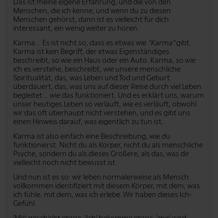
Das ist meine eigene Erfahrung, und die von den
Menschen, die ich kenne, und wenn du zu diesen
Menschen gehörst, dann ist es vielleicht für dich
interessant, ein wenig weiter zu hören.
Karma... Es ist nicht so, dass es etwas wie
"Karma"
gibt.
Karma ist kein Begriff, der etwas Eigenständiges
beschreibt, so wie ein Haus oder ein Auto. Karma, so wie
ich es verstehe, beschreibt, wie unsere menschliche
Spiritualität, das, was Leben und Tod und Geburt
überdauert, das, was uns auf dieser Reise durch viel Leben
begleitet... wie das funktioniert. Und es erklärt uns, warum
unser heutiges Leben so verläuft, wie es verläuft, obwohl
wir das oft überhaupt nicht verstehen, und es gibt uns
einen Hinweis darauf, was eigentlich zu tun ist.
Karma ist also einfach eine Beschreibung, wie du
funktionierst. Nicht du als Körper, nicht du als menschliche
Psyche, sondern du als dieses Größere, als das, was dir
vielleicht noch nicht bewusst ist.
Und nun ist es so: wir leben normalerweise als Mensch
vollkommen identifiziert mit diesem Körper, mit dem, was
ich fühle, mit dem, was ich erlebe. Wir haben dieses Ich-
Gefühl.
'Mir' geschieht etwas. 'Ich' bekomme etwas, 'mir' wird