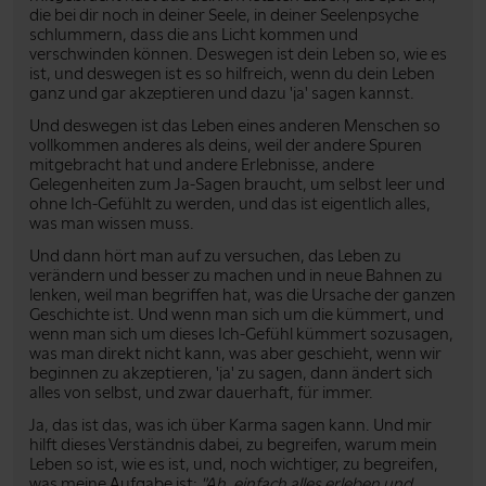
die bei dir noch in deiner Seele, in deiner Seelenpsyche
schlummern, dass die ans Licht kommen und
verschwinden können. Deswegen ist dein Leben so, wie es
ist, und deswegen ist es so hilfreich, wenn du dein Leben
ganz und gar akzeptieren und dazu 'ja' sagen kannst.
Und deswegen ist das Leben eines anderen Menschen so
vollkommen anderes als deins, weil der andere Spuren
mitgebracht hat und andere Erlebnisse, andere
Gelegenheiten zum Ja-Sagen braucht, um selbst leer und
ohne Ich-Gefühlt zu werden, und das ist eigentlich alles,
was man wissen muss.
Und dann hört man auf zu versuchen, das Leben zu
verändern und besser zu machen und in neue Bahnen zu
lenken, weil man begriffen hat, was die Ursache der ganzen
Geschichte ist. Und wenn man sich um die kümmert, und
wenn man sich um dieses Ich-Gefühl kümmert sozusagen,
was man direkt nicht kann, was aber geschieht, wenn wir
beginnen zu akzeptieren, 'ja' zu sagen, dann ändert sich
alles von selbst, und zwar dauerhaft, für immer.
Ja, das ist das, was ich über Karma sagen kann. Und mir
hilft dieses Verständnis dabei, zu begreifen, warum mein
Leben so ist, wie es ist, und, noch wichtiger, zu begreifen,
was meine Aufgabe ist:
"Ah, einfach alles erleben und