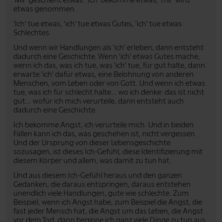
etwas genommen.
'Ich' tue etwas, 'ich' tue etwas Gutes, 'ich' tue etwas
Schlechtes.
Und wenn wir Handlungen als 'ich' erleben, dann entsteht
dadurch eine Geschichte. Wenn 'ich' etwas Gutes mache,
wenn ich das, was ich tue, was 'ich' tue, für gut halte, dann
erwarte 'ich' dafür etwas, eine Belohnung von anderen
Menschen, vom Leben oder von Gott. Und wenn ich etwas
tue, was ich für schlecht halte... wo ich denke: das ist nicht
gut... wofür ich mich verurteile, dann entsteht auch
dadurch eine Geschichte.
Ich bekomme Angst, ich verurteile mich. Und in beiden
Fällen kann ich das, was geschehen ist, nicht vergessen.
Und der Ursprung von dieser Lebensgeschichte
sozusagen, ist dieses Ich-Gefühl, diese Identifizierung mit
diesem Körper und allem, was damit zu tun hat.
Und aus diesem Ich-Gefühl heraus und den ganzen
Gedanken, die daraus entspringen, daraus entstehen
unendlich viele Handlungen, gute wie schlechte. Zum
Beispiel, wenn ich Angst habe, zum Beispiel die Angst, die
fast jeder Mensch hat, die Angst um das Leben, die Angst
vor dem Tod, dann beginne ich ganz viele Dinge zu tun aus