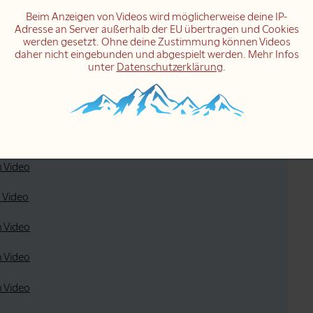
er
ideo
Beim Anzeigen von Videos wird möglicherweise deine IP-
Adresse an Server außerhalb der EU übertragen und Cookies
werden gesetzt. Ohne deine Zustimmung können Videos
ideo
daher nicht eingebunden und abgespielt werden. Mehr Infos
unter
Datenschutzerklärung
.
ideo
ideo
ideo
m Video
 Video
m Video
m Video
m Video