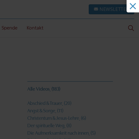
NEWSLETTER
Spende
Kontakt
Alle Videos
(183)
Abschied & Trauer
(20)
Angst & Sorge
(11)
Christentum & Jesus-Lehre
(6)
Der spirituelle Weg
(8)
Die Aufmerksamkeit nach innen
(5)