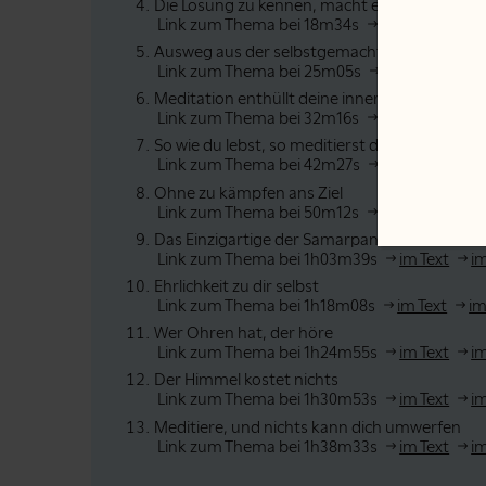
Die Lösung zu kennen, macht es nur schlimm
Link zum Thema bei 18m34s
im Text
im V
Ausweg aus der selbstgemachten Hölle
Link zum Thema bei 25m05s
im Text
im V
Meditation enthüllt deine innere Schwäche
Link zum Thema bei 32m16s
im Text
im V
So wie du lebst, so meditierst du
Link zum Thema bei 42m27s
im Text
im V
Ohne zu kämpfen ans Ziel
Link zum Thema bei 50m12s
im Text
im V
Das Einzigartige der Samarpan-Meditation
Link zum Thema bei 1h03m39s
im Text
i
Ehrlichkeit zu dir selbst
Link zum Thema bei 1h18m08s
im Text
im
Wer Ohren hat, der höre
Link zum Thema bei 1h24m55s
im Text
i
Der Himmel kostet nichts
Link zum Thema bei 1h30m53s
im Text
i
Meditiere, und nichts kann dich umwerfen
Link zum Thema bei 1h38m33s
im Text
i