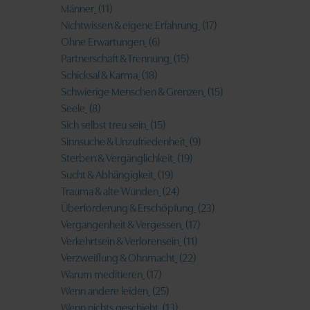
Männer
(11)
Nichtwissen & eigene Erfahrung
(17)
Ohne Erwartungen
(6)
Partnerschaft & Trennung
(15)
Schicksal & Karma
(18)
Schwierige Menschen & Grenzen
(15)
Seele
(8)
Sich selbst treu sein
(15)
Sinnsuche & Unzufriedenheit
(9)
Sterben & Vergänglichkeit
(19)
Sucht & Abhängigkeit
(19)
Trauma & alte Wunden
(24)
Überforderung & Erschöpfung
(23)
Vergangenheit & Vergessen
(17)
Verkehrtsein & Verlorensein
(11)
Verzweiflung & Ohnmacht
(22)
Warum meditieren
(17)
Wenn andere leiden
(25)
Wenn nichts geschieht
(13)