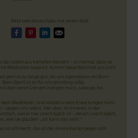
Bitte teile dieses Video mit einem Klick:
Bitte teile dieses Video auf Facebook
Bitte teile dieses Video auf Pinterest
Bitte teile dieses Video auf LinkedIn
Bitte teile dieses Video über Email
ss das Leben aus kämpfen besteht – so normal, dass sie
mit Meditation beginnt, kommt diese Wahrheit ans Licht.
eit geht es so lange gut, bis uns irgendwann ein Burn-
m Sport ist es für uns jahrelang völlig
nd über seine Grenzen zwingen muss, solange, bis
 dem Meditieren, und sobald unsere Erwartungen nicht
 – gegen uns selbst. Hier aber, im Inneren, in der
htlich, weil er hier unerträglich ist – derart unerträglich,
 weil sie glauben: „ich kann das nicht.”
Was so schmerzt, das ist der innere Kampf gegen sich