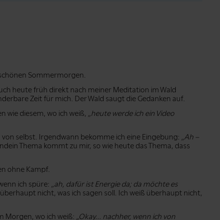
erschönen Sommermorgen.
, auch heute früh direkt nach meiner Meditation im Wald
nderbare Zeit für mich. Der Wald saugt die Gedanken auf.
n wie diesem, wo ich weiß,
„heute werde ich ein Video
ehen von selbst. Irgendwann bekomme ich eine Eingebung:
„Ah –
endein Thema kommt zu mir, so wie heute das Thema, dass
men ohne Kampf.
wenn ich spüre:
„ah, dafür ist Energie da; da möchte es
a überhaupt nicht, was ich sagen soll. Ich weiß überhaupt nicht,
m Morgen, wo ich weiß:
„Okay... nachher, wenn ich von