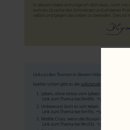
In diesem Video ermutige ich dich dazu, nicht mi
wahren Ursache des Schmerzes und all deiner Pro
selbst und gegen das Leben zu beenden. Dies ist m
Links zu den Themen in diesem Video:
(weiter unten gibt es die
vollständige Abschrift
).
Leben, ohne etwas vom Leben zu wissen
Link zum Thema bei 0m00s
im Text
im Vi
Unbewusst lässt es sich leben
Link zum Thema bei 5m15s
im Text
im Vi
Midlife Crisis: wenn die Illusion bröckelt
Link zum Thema bei 9m33s
im Text
im Vi