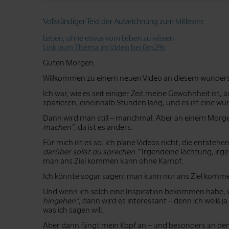
Vollständiger Text der Aufzeichnung zum Mitlesen:
Leben, ohne etwas vom Leben zu wissen
Link zum Thema im Video bei 0m29s
Guten Morgen.
Willkommen zu einem neuen Video an diesem wund
Ich war, wie es seit einiger Zeit meine Gewohnheit ist
spazieren, eineinhalb Stunden lang, und es ist eine wu
Dann wird man still – manchmal. Aber an einem Morge
machen”
, da ist es anders.
Für mich ist es so: ich plane Videos nicht; die entst
darüber sollst du sprechen.”
Irgendeine Richtung, irg
man ans Ziel kommen kann ohne Kampf.
Ich könnte sogar sagen: man kann nur ans Ziel kom
Und wenn ich solch eine Inspiration bekommen habe, 
hingehen”
, dann wird es interessant – denn ich weiß j
was ich sagen will.
Aber dann fängt mein Kopf an – und besonders an de