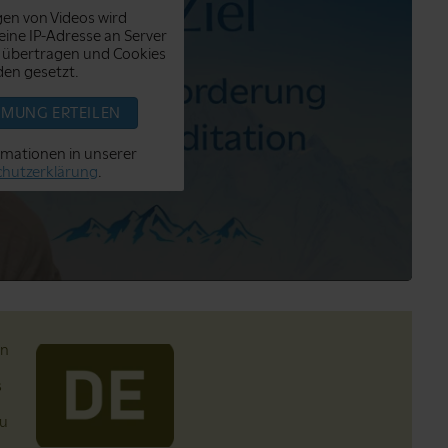
en von Videos wird
ine IP-Adresse an Server
 übertragen und Cookies
en gesetzt.
MMUNG ERTEILEN
rmationen in unserer
hutzerklärung
.
en
s
zu