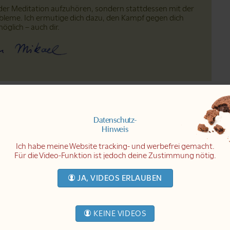
t der Meditation aufzuhören, sondern stattdessen mit der
bleme. Ich ermutige dich dazu, den Kampf gegen dich
öglich – auch dir.
Datenschutz-
Hinweis
Ich habe meine Website tracking- und werbefrei gemacht.
Für die Video-Funktion ist jedoch deine Zustimmung nötig.
deo
JA, VIDEOS ERLAUBEN
deo
KEINE VIDEOS
deo