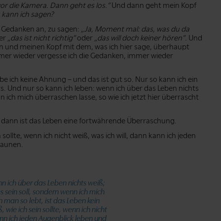
or die Kamera. Dann geht es los.”
Und dann geht mein Kopf
 kann ich sagen?
 Gedanken an, zu sagen:
„Ja, Moment mal: das, was du da
er
„das ist nicht richtig”
oder
„das will doch keiner hören”
. Und
n und meinen Kopf mit dem, was ich hier sage, überhaupt
mmer wieder vergesse ich die Gedanken, immer wieder
be ich keine Ahnung – und das ist gut so. Nur so kann ich ein
s. Und nur so kann ich leben: wenn ich über das Leben nichts
n ich mich überraschen lasse, so wie ich jetzt hier überrascht
; dann ist das Leben eine fortwährende Überraschung.
 sollte, wenn ich nicht weiß, was ich will, dann kann ich jeden
taunen.
nn ich über das Leben nichts weiß;
s sein soll, sondern wenn ich mich
 man so lebt, ist das Leben kein
 wie ich sein sollte, wenn ich nicht
ann ich jeden Augenblick leben und