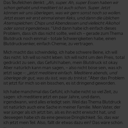
Das Teufelchen denkt:
„Ah, super. Ah, super Essen haben wir
schon gehabt und meditiert ist auch schon. Super. Jetzt
können wir uns überlegen, was wir gern sonst noch so wollen.
Jetzt essen wir erst einmal einen Keks, und dann die üblichen
Atemspielchen: Chips und Abendessen und vielleicht Alkohol
oder sonst irgendetwas.”
Und dann habe ich einfach dieses
Problem, dass ich das nicht sollte, weil ich – gerade zum Thema
Blutdruck noch einmal – totale Schwierigkeiten habe, einen
Blutdrucksenker, einfach Chemie, zu vertragen.
Mich macht das schwindelig, ich habe schwere Beine, ich will
das nicht. Ich will so nicht leben. Ich will nicht um den Preis, total
gedrückt zu sein, das Gefühl haben, mein Blutdruck ist okay.
Aber natürlich kann man sagen, – also nicht böse sein, was ich
jetzt sage –:
„jetzt meditiere einfach. Meditiere abends, und
überlege dir gut, was du isst, was du trinkst.”
Aber das Problem
ist jetzt für mich so ein bisschen, es ist dringend geworden.
Ich habe manchmal das Gefühl, ich habe nicht so viel Zeit, zu
sagen: ich meditiere jetzt ein paar Jahre, und dann,
irgendwann, wird alles erledigt sein. Weil das Thema Blutdruck
ist natürlich auch eine Sache in meiner Familie. Mein Vater, der
war jünger als ich jetzt bin, als es ihn echt erwischt hat, und
deswegen habe ich da eine gewisse Dringlichkeit. So, das war
ich jetzt mein Teil. Also, fällt dir etwas dazu ein? Das wäre schön.