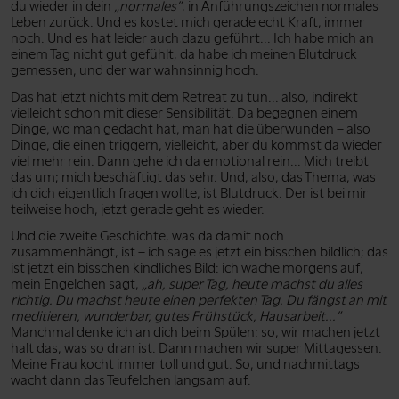
du wieder in dein
„normales”
, in Anführungszeichen normales
Leben zurück. Und es kostet mich gerade echt Kraft, immer
noch. Und es hat leider auch dazu geführt... Ich habe mich an
einem Tag nicht gut gefühlt, da habe ich meinen Blutdruck
gemessen, und der war wahnsinnig hoch.
Das hat jetzt nichts mit dem Retreat zu tun... also, indirekt
vielleicht schon mit dieser Sensibilität. Da begegnen einem
Dinge, wo man gedacht hat, man hat die überwunden – also
Dinge, die einen triggern, vielleicht, aber du kommst da wieder
viel mehr rein. Dann gehe ich da emotional rein... Mich treibt
das um; mich beschäftigt das sehr. Und, also, das Thema, was
ich dich eigentlich fragen wollte, ist Blutdruck. Der ist bei mir
teilweise hoch, jetzt gerade geht es wieder.
Und die zweite Geschichte, was da damit noch
zusammenhängt, ist – ich sage es jetzt ein bisschen bildlich; das
ist jetzt ein bisschen kindliches Bild: ich wache morgens auf,
mein Engelchen sagt,
„ah, super Tag, heute machst du alles
richtig. Du machst heute einen perfekten Tag. Du fängst an mit
meditieren, wunderbar, gutes Frühstück, Hausarbeit...”
Manchmal denke ich an dich beim Spülen: so, wir machen jetzt
halt das, was so dran ist. Dann machen wir super Mittagessen.
Meine Frau kocht immer toll und gut. So, und nachmittags
wacht dann das Teufelchen langsam auf.