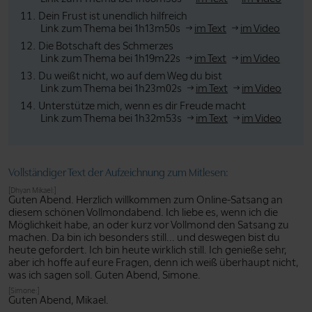
Dein Frust ist unendlich hilfreich
Link zum Thema bei 1h13m50s
im Text
im Video
Die Botschaft des Schmerzes
Link zum Thema bei 1h19m22s
im Text
im Video
Du weißt nicht, wo auf dem Weg du bist
Link zum Thema bei 1h23m02s
im Text
im Video
Unterstütze mich, wenn es dir Freude macht
Link zum Thema bei 1h32m53s
im Text
im Video
Vollständiger Text der Aufzeichnung zum Mitlesen:
[Dhyan Mikael:]
Guten Abend. Herzlich willkommen zum Online-Satsang an
diesem schönen Vollmondabend. Ich liebe es, wenn ich die
Möglichkeit habe, an oder kurz vor Vollmond den Satsang zu
machen. Da bin ich besonders still... und deswegen bist du
heute gefordert. Ich bin heute wirklich still. Ich genieße sehr,
aber ich hoffe auf eure Fragen, denn ich weiß überhaupt nicht,
was ich sagen soll. Guten Abend, Simone.
[Simone:]
Guten Abend, Mikael.