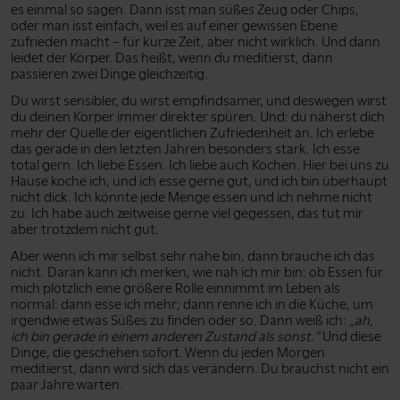
es einmal so sagen. Dann isst man süßes Zeug oder Chips,
oder man isst einfach, weil es auf einer gewissen Ebene
zufrieden macht – für kurze Zeit, aber nicht wirklich. Und dann
leidet der Körper. Das heißt, wenn du meditierst, dann
passieren zwei Dinge gleichzeitig.
Du wirst sensibler, du wirst empfindsamer, und deswegen wirst
du deinen Körper immer direkter spüren. Und: du näherst dich
mehr der Quelle der eigentlichen Zufriedenheit an. Ich erlebe
das gerade in den letzten Jahren besonders stark. Ich esse
total gern. Ich liebe Essen. Ich liebe auch Kochen. Hier bei uns zu
Hause koche ich, und ich esse gerne gut, und ich bin überhaupt
nicht dick. Ich könnte jede Menge essen und ich nehme nicht
zu. Ich habe auch zeitweise gerne viel gegessen, das tut mir
aber trotzdem nicht gut.
Aber wenn ich mir selbst sehr nahe bin, dann brauche ich das
nicht. Daran kann ich merken, wie nah ich mir bin: ob Essen für
mich plötzlich eine größere Rolle einnimmt im Leben als
normal: dann esse ich mehr; dann renne ich in die Küche, um
irgendwie etwas Süßes zu finden oder so. Dann weiß ich:
„ah,
ich bin gerade in einem anderen Zustand als sonst.”
Und diese
Dinge, die geschehen sofort. Wenn du jeden Morgen
meditierst, dann wird sich das verändern. Du brauchst nicht ein
paar Jahre warten.