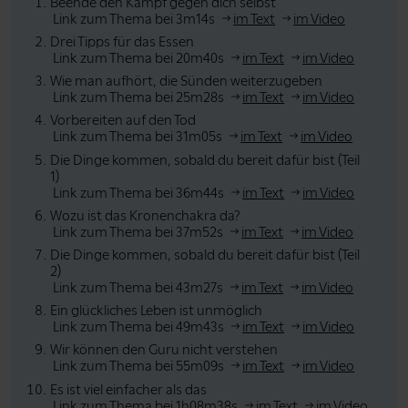
Beende den Kampf gegen dich selbst
Link zum Thema bei 3m14s
im Text
im Video
Drei Tipps für das Essen
Link zum Thema bei 20m40s
im Text
im Video
Wie man aufhört, die Sünden weiterzugeben
Link zum Thema bei 25m28s
im Text
im Video
Vorbereiten auf den Tod
Link zum Thema bei 31m05s
im Text
im Video
Die Dinge kommen, sobald du bereit dafür bist (Teil
1)
Link zum Thema bei 36m44s
im Text
im Video
Wozu ist das Kronenchakra da?
Link zum Thema bei 37m52s
im Text
im Video
Die Dinge kommen, sobald du bereit dafür bist (Teil
2)
Link zum Thema bei 43m27s
im Text
im Video
Ein glückliches Leben ist unmöglich
Link zum Thema bei 49m43s
im Text
im Video
Wir können den Guru nicht verstehen
Link zum Thema bei 55m09s
im Text
im Video
Es ist viel einfacher als das
Link zum Thema bei 1h08m38s
im Text
im Video