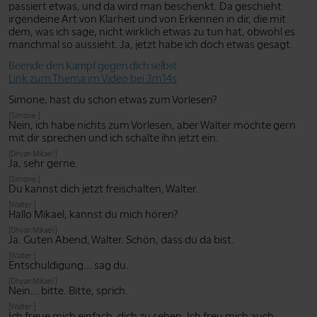
passiert etwas, und da wird man beschenkt. Da geschieht
irgendeine Art von Klarheit und von Erkennen in dir, die mit
dem, was ich sage, nicht wirklich etwas zu tun hat, obwohl es
manchmal so aussieht. Ja, jetzt habe ich doch etwas gesagt.
Beende den Kampf gegen dich selbst
Link zum Thema im Video bei 3m14s
Simone, hast du schon etwas zum Vorlesen?
[Simone:]
Nein, ich habe nichts zum Vorlesen, aber Walter möchte gern
mit dir sprechen und ich schalte ihn jetzt ein.
[Dhyan Mikael:]
Ja, sehr gerne.
[Simone:]
Du kannst dich jetzt freischalten, Walter.
[Walter:]
Hallo Mikael, kannst du mich hören?
[Dhyan Mikael:]
Ja. Guten Abend, Walter. Schön, dass du da bist.
[Walter:]
Entschuldigung... sag du.
[Dhyan Mikael:]
Nein... bitte. Bitte, sprich.
[Walter:]
Ich freue mich einfach, dich zu sehen. Ich freu mich auch,