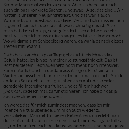
Simone Maria mal wieder zu sehen. Aber ich habe natürlich
auch ein paar konkrete Sachen, und zwar... Also, das eine... Wir
hatten ja unseren Neujahrsretreat, und das war ja auch
Vollmond, zumindest auch zu dieser Zeit, und ich muss einfach
sagen: ich bin echt überrascht, wie nachhaltig das ist. Also.
mich hat das schon, ja, sehr gefordert – ich erlebe das sehr
positiv –, aber ich muss einfach sagen, es ist jetzt immer noch.
Wo wir damals im Schlegelberg waren, da war ja danach dieses
Treffen mit Swamiji.
Da habe ich auch ein paar Tage gebraucht, bis ich wie das
Gefühl hatte, ich bin so in meiner Leistungsfähigkeit. Das ist
jetzt bei diesem Liebfrauenberg noch mehr, noch intensiver;
kann natürlich auch in der Jahreszeit liegen. Es ist einfach
Winter, ein bisschen deprimierend manchmal natürlich. Auf der
anderen Seite geht es mir gut, aber ich empfinde so vieles
gerade viel intensiver als früher, und es fällt mir schwer,
„normal”
, sage ich mal, zu funktionieren. Ich habe dir das ja
auch geschrieben: irgendwie...
ich werde das für mich zumindest machen, dass ich mir
irgendein Ritual überlege, um mich auch wieder zu
verschließen. Man geht in diesen Retreat rein, da erlebt man
diese Intensität, auch die Gemeinschaft, die etwas ganz Tolles
ist, und man freut sich da, das ist wunderbar, – und dann gehst