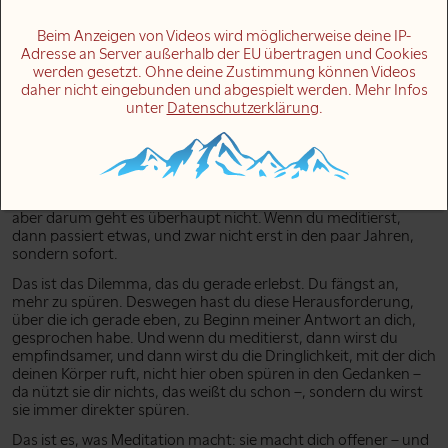
noch viel mehr: du weißt genau, was du nicht tun solltest.
Beim Anzeigen von Videos wird möglicherweise deine IP-
Aber das nützt dir nichts. Du isst trotzdem zu viel, oder die
Adresse an Server außerhalb der EU übertragen und Cookies
falschen Sachen – oder beides. Du machst trotzdem Sachen,
werden gesetzt. Ohne deine Zustimmung können Videos
die dich vielleicht aufregen und den Blutdruck in die Höhe
daher nicht eingebunden und abgespielt werden. Mehr Infos
treiben.
unter
Datenschutzerklärung
.
Und weißt du, die meisten Menschen wissen nicht, warum der
Guru sagt:
„Meditiere”
. Es geht überhaupt nicht darum, dass
du dich nicht um deine Probleme kümmerst, die anstehen, und
stattdessen meditierst und dich sozusagen von der Welt und
deinem Körper abwendest. So verstehen das viele Menschen,
aber darum geht es überhaupt nicht. Wenn du meditierst,
dann passiert etwas, und zwar nicht erst in den paar Jahren,
sondern sofort.
Das ist das Dilemma, das du gerade erlebst. Du fängst an,
mehr zu spüren. Deswegen hast du diese Herausforderung,
über die ich gerade eben, zu Beginn meiner Antwort an dich,
gesprochen habe. Und wenn du meditierst, dann wirst du
empfindsamer, und dann wirst du die Dringlichkeit, mit der dich
deinen Körper ruft, nicht hier oben spüren in den Gedanken –
da nützt sie dir nichts, das weißt du schon –, sondern du wirst
sie immer direkter spüren.
Das ist es, was Meditation macht: sie macht dich offener – und