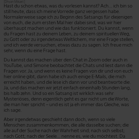
[Dhyan Mikael:]
Hast du schon etwas, was du vorlesen kannst? Ach... ich bin so
still heute, dass ich meine Vorrede ganz vergessen habe.
Normalerweise sage ich zu Beginn des Satsangs für diejenigen
von euch, die zum ersten Mal hier dabei sind, was wir hier
überhaupt machen und wie das funktioniert. Du kannst, wenn
du Fragen hast zu deinem Leben, zu deinem spirituellen Weg,
zu Gott oder zu irgendetwas Weltlichem, mir eine Frage stellen,
und ich werde versuchen, etwas dazu zu sagen. Ich freue mich
sehr, wenn du eine Frage hast.
Du kannst das machen über den Chat in Zoom oder auch in
YouTube, und Simone beobachtet die Chats und liest dann die
Fragen vor. Ja, und wenn es keine Fragen von dir und von euch
hier online gibt, dann habe ich auch einige E-Mails, die mich
erreicht haben, und die lese ich dann vor und beantworte die.
Ja, und das machen wir jetzt einfach eineinhalb Stunden lang,
bis halb zehn. Und so ein Satsang ist wirklich was sehr
Mysteriöses, denn eigentlich geht es gar nicht um die Worte,
die man hier spricht – und es ist ja eh immer das Gleiche, was
ich sage.
Aber irgendetwas geschieht dann doch, wenn so viele
Menschen zusammenkommen, die alle dasselbe suchen; die
alle auf der Suche nach der Wahrheit sind; nach sich selbst;
nach Gott; nach der Seele... nenne es, wie du möchtest. Da