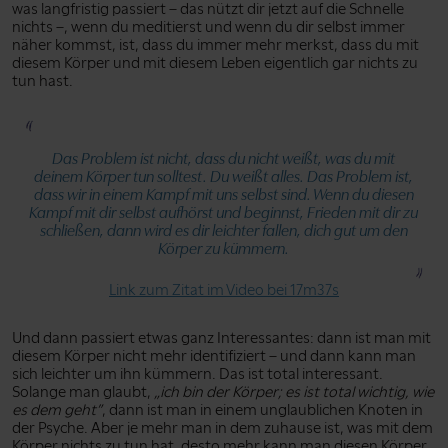
was langfristig passiert – das nützt dir jetzt auf die Schnelle
nichts –, wenn du meditierst und wenn du dir selbst immer
näher kommst, ist, dass du immer mehr merkst, dass du mit
diesem Körper und mit diesem Leben eigentlich gar nichts zu
tun hast.
Das Problem ist nicht, dass du nicht weißt, was du mit
deinem Körper tun solltest. Du weißt alles. Das Problem ist,
dass wir in einem Kampf mit uns selbst sind. Wenn du diesen
Kampf mit dir selbst aufhörst und beginnst, Frieden mit dir zu
schließen, dann wird es dir leichter fallen, dich gut um den
Körper zu kümmern.
Link zum Zitat im Video bei 17m37s
Und dann passiert etwas ganz Interessantes: dann ist man mit
diesem Körper nicht mehr identifiziert – und dann kann man
sich leichter um ihn kümmern. Das ist total interessant.
Solange man glaubt,
„ich bin der Körper; es ist total wichtig, wie
es dem geht”
, dann ist man in einem unglaublichen Knoten in
der Psyche. Aber je mehr man in dem zuhause ist, was mit dem
Körper nichts zu tun hat, desto mehr kann man diesen Körper