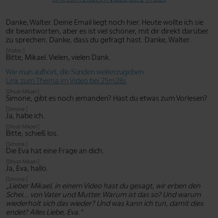
Danke, Walter. Deine Email liegt noch hier. Heute wollte ich sie
dir beantworten, aber es ist viel schöner, mit dir direkt darüber
zu sprechen. Danke, dass du gefragt hast. Danke, Walter.
[Walter:]
Bitte, Mikael. Vielen, vielen Dank.
Wie man aufhört, die Sünden weiterzugeben
Link zum Thema im Video bei 25m28s
[Dhyan Mikael:]
Simone, gibt es noch jemanden? Hast du etwas zum Vorlesen?
[Simone:]
Ja, habe ich.
[Dhyan Mikael:]
Bitte, schieß los.
[Simone:]
Die Eva hat eine Frage an dich.
[Dhyan Mikael:]
Ja, Eva, hallo.
[Simone:]
„Lieber Mikael, in einem Video hast du gesagt, wir erben den
Schei... von Vater und Mutter. Warum ist das so? Und warum
wiederholt sich das wieder? Und was kann ich tun, damit dies
endet? Alles Liebe, Eva.”