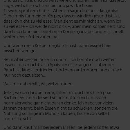
Und das Dritte, und du wirst vielleicht lachen, wenn ich das jetzt
sage, weil ich so schlank bin und ja wirklich kein
Gewichtsproblem habe... Aber ich sage dir eines: das große
Geheimnis für meinen Körper, dass er wirklich gesund ist, ist,
dass ich nicht zu viel esse. Man sieht es mir nicht an, wenn ich
zu viel esse – ich werde nicht dick –, aber mein Körper heilt. Und
da ich so dünn bin, leidet mein Körper ganz besonders schnell,
weil er keine Pufferzonen hat.
Und wenn mein Körper unglücklich ist, dann esse ich ein
bisschen weniger.
Beim Abendessen höre ich dann... Ich könnte noch weiter
essen – das macht ja so Spaß; ich esse so gern –, aber der
Bauch ist längst zufrieden. Und dann aufzuhören und einfach
nur noch dazusitzen...
Was mir dabei hilft, ist, viel zu kauen.
Jetzt, wo ich darüber rede, fallen mir doch noch ein paar
Sachen ein, aber die sind so normal für mich, dass ich
normalerweise gar nicht daran denke. Ich habe vor vielen
Jahren gelernt, beim Essen nicht zu schlucken, sondern die
Nahrung so lange im Mund zu kauen, bis sie von selbst
runterflutscht.
Und dann kaut man bei jedem Bissen, bei jedem Löffel, etwa