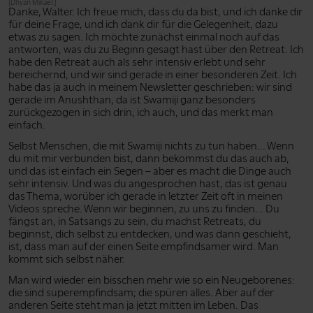
[Dhyan Mikael:]
Danke, Walter. Ich freue mich, dass du da bist, und ich danke dir
für deine Frage, und ich dank dir für die Gelegenheit, dazu
etwas zu sagen. Ich möchte zunächst einmal noch auf das
antworten, was du zu Beginn gesagt hast über den Retreat. Ich
habe den Retreat auch als sehr intensiv erlebt und sehr
bereichernd, und wir sind gerade in einer besonderen Zeit. Ich
habe das ja auch in meinem Newsletter geschrieben: wir sind
gerade im Anushthan, da ist Swamiji ganz besonders
zurückgezogen in sich drin, ich auch, und das merkt man
einfach.
Selbst Menschen, die mit Swamiji nichts zu tun haben... Wenn
du mit mir verbunden bist, dann bekommst du das auch ab,
und das ist einfach ein Segen – aber es macht die Dinge auch
sehr intensiv. Und was du angesprochen hast, das ist genau
das Thema, worüber ich gerade in letzter Zeit oft in meinen
Videos spreche. Wenn wir beginnen, zu uns zu finden... Du
fängst an, in Satsangs zu sein, du machst Retreats, du
beginnst, dich selbst zu entdecken, und was dann geschieht,
ist, dass man auf der einen Seite empfindsamer wird. Man
kommt sich selbst näher.
Man wird wieder ein bisschen mehr wie so ein Neugeborenes:
die sind superempfindsam; die spüren alles. Aber auf der
anderen Seite steht man ja jetzt mitten im Leben. Das