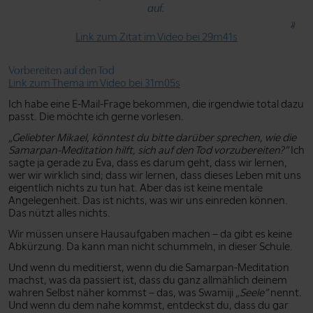
auf.
Link zum Zitat im Video bei 29m41s
Vorbereiten auf den Tod
Link zum Thema im Video bei 31m05s
Ich habe eine E-Mail-Frage bekommen, die irgendwie total dazu
passt. Die möchte ich gerne vorlesen.
„Geliebter Mikael, könntest du bitte darüber sprechen, wie die
Samarpan-Meditation hilft, sich auf den Tod vorzubereiten?”
Ich
sagte ja gerade zu Eva, dass es darum geht, dass wir lernen,
wer wir wirklich sind; dass wir lernen, dass dieses Leben mit uns
eigentlich nichts zu tun hat. Aber das ist keine mentale
Angelegenheit. Das ist nichts, was wir uns einreden können.
Das nützt alles nichts.
Wir müssen unsere Hausaufgaben machen – da gibt es keine
Abkürzung. Da kann man nicht schummeln, in dieser Schule.
Und wenn du meditierst, wenn du die Samarpan-Meditation
machst, was da passiert ist, dass du ganz allmählich deinem
wahren Selbst näher kommst – das, was Swamiji
„Seele”
nennt.
Und wenn du dem nahe kommst, entdeckst du, dass du gar